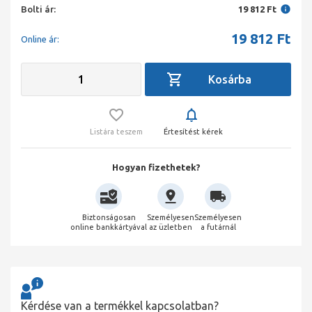
Bolti ár:
19 812 Ft
19 812
Ft
Online ár:
Listára teszem
Értesítést kérek
Hogyan fizethetek?
Biztonságosan
Személyesen
Személyesen
online bankkártyával
az üzletben
a futárnál
Kérdése van a termékkel kapcsolatban?