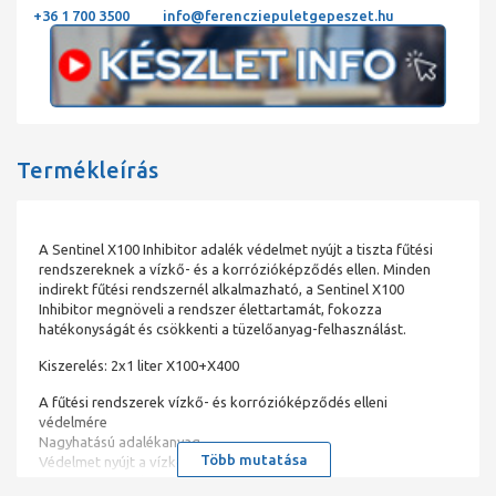
+36 1 700 3500
info@ferencziepuletgepeszet.hu
Termékleírás
A Sentinel X100 Inhibitor adalék védelmet nyújt a tiszta fűtési
rendszereknek a vízkő- és a korrózióképződés ellen. Minden
indirekt fűtési rendszernél alkalmazható, a Sentinel X100
Inhibitor megnöveli a rendszer élettartamát, fokozza
hatékonyságát és csökkenti a tüzelőanyag-felhasználást.
Kiszerelés: 2x1 liter X100+X400
A fűtési rendszerek vízkő- és korrózióképződés elleni
védelmére
Nagyhatású adalékanyag
Több mutatása
Védelmet nyújt a vízkő- és korrózió ellen
A brit Energiatakarékossági Hivatal (EST) ajánlásával