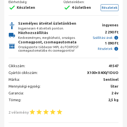
Elérhetőség:
Üzleteinkben:
Készleten
4 üzletben
Részletek
Személyes átvétel üzletünkben
ingyenes
Ingyenesen 4 átvételi ponton.
2 290 Ft
Házhozszállítás
Kedvezményes, megbízható, országos.
Szállítási árak
Csomagpont, csomagautomata
1 090 Ft
Országszerte többezer MPL és FOXPOST
Részletek
csomagautomatába és csomagpontra!
Cikkszám:
41547
Gyártói cikkszám:
X100+X400/1DUO
Márka:
Sentinel
Mennyiségi egység:
liter
Garancia:
2 év
Tömeg:
2,5 kg
2 vélemény