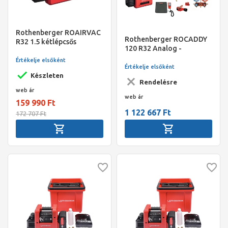
Rothenberger ROAIRVAC
Rothenberger ROCADDY
R32 1.5 kétlépcsős
120 R32 Analog -
vákuumszivattyú 42l/min
univerzális készlet
Értékelje elsőként
vákuumozásra és
Értékelje elsőként
feltöltésre
Készleten
Rendelésre
web ár
web ár
159 990 Ft
1 122 667 Ft
172 707 Ft