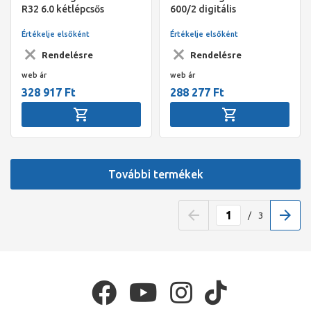
R32 6.0 kétlépcsős
600/2 digitális
vákuumszivattyú 170l/min
szervizcsaptelep 2
hőmérővel, kofferben
Értékelje elsőként
Értékelje elsőként
Rendelésre
Rendelésre
web ár
web ár
328 917 Ft
288 277 Ft
További termékek
/
3