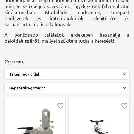
hűtőpultjain át az ipari hűtőberendezések karbantartásáig
minden szükséges szerszámot igyekeztünk felvonultatni
kínálatunkban. Moduláris rendszerek, kompakt
rendszerek és hűtőáramkörök telepítésére és
karbantartására is alkalmasak.
A pontosabb találatok érdekében használja a
baloldali
szűrőt
, mellyel szűkíteni tudja a keresést!
29 termék