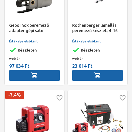
Gebo Inox peremezö
Rothenberger lamellás
adapter gépi satu
peremező készlet, 4-16
mm
Értékelje elsőként
Értékelje elsőként
Készleten
Készleten
web ár
web ár
97 034 Ft
23 014 Ft
-7,4%