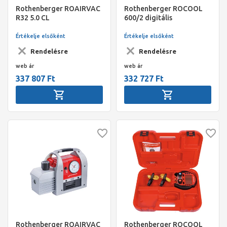
Rothenberger ROAIRVAC
Rothenberger ROCOOL
R32 5.0 CL
600/2 digitális
vákuumszivattyú akku és
szervizcsaptelep 2
töltő nélkül
hőmérővel, Red box,
Értékelje elsőként
Értékelje elsőként
szoftver
Rendelésre
Rendelésre
web ár
web ár
337 807 Ft
332 727 Ft
Rothenberger ROAIRVAC
Rothenberger ROCOOL