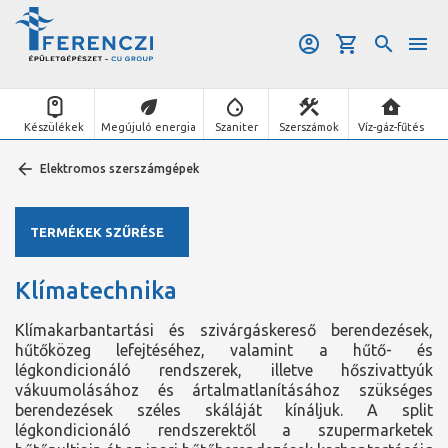
Készülékek
Megújuló energia
Szaniter
Szerszámok
Víz-gáz-fűtés
Elektromos szerszámgépek
TERMÉKEK SZŰRÉSE
Klímatechnika
Klímakarbantartási és szivárgáskereső berendezések,
hűtőközeg lefejtéséhez, valamint a hűtő- és
légkondicionáló rendszerek, illetve hőszivattyúk
vákuumolásához és ártalmatlanításához szükséges
berendezések széles skáláját kínáljuk. A split
légkondicionáló rendszerektől a szupermarketek