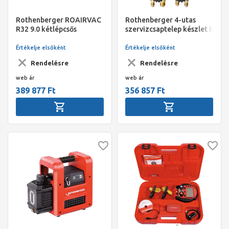
Rothenberger ROAIRVAC
Rothenberger 4-utas
R32 9.0 kétlépcsős
szervizcsaptelep készlet II
vákuumszivattyú 255
Plus R410A és R32
l/min
Értékelje elsőként
Értékelje elsőként
Rendelésre
Rendelésre
web ár
web ár
389 877 Ft
356 857 Ft