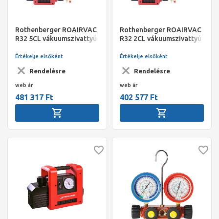
Rothenberger ROAIRVAC
Rothenberger ROAIRVAC
R32 5CL vákuumszivattyú
R32 2CL vákuumszivattyú
akkuval, töltővel tároló
akkuval, töltővel tároló
vödörben
vödörben
Értékelje elsőként
Értékelje elsőként
Rendelésre
Rendelésre
web ár
web ár
481 317 Ft
402 577 Ft