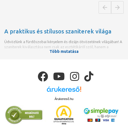
A praktikus és stílusos szaniterek világa
Üdvözlünk a fürdőszobai kényelem és dizájn ötvözetének világában! A
szaniterek kiválasztása nem csak az esztétikáról szól, hanem a
Több mutatása
praktikusságról és a funkcionalitásról is. Az alábbiakban megpróbáltuk
összeszedni, hogyan választhatjuk ki a számunkra tökéletes szanitert
otthonunkba.
Árukereső.hu