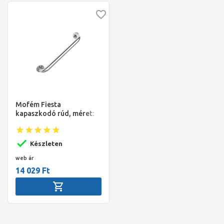
Mofém Fiesta
kapaszkodó rúd, méret:
375mm
Készleten
web ár
14 029 Ft