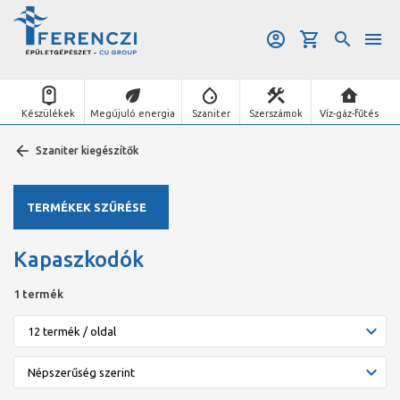
Készülékek
Megújuló energia
Szaniter
Szerszámok
Víz-gáz-fűtés
Szaniter kiegészítők
TERMÉKEK SZŰRÉSE
Kapaszkodók
1 termék