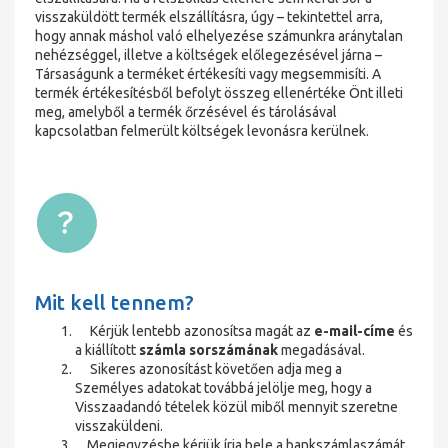
visszaküldött termék elszállításra, úgy – tekintettel arra,
hogy annak máshol való elhelyezése számunkra aránytalan
nehézséggel, illetve a költségek előlegezésével járna –
Társaságunk a terméket értékesíti vagy megsemmisíti. A
termék értékesítésből befolyt összeg ellenértéke Önt illeti
meg, amelyből a termék őrzésével és tárolásával
kapcsolatban felmerült költségek levonásra kerülnek.
Mit kell tennem?
Kérjük lentebb azonosítsa magát az
e-mail-címe
és
a kiállított
számla sorszámának
megadásával.
Sikeres azonosítást követően adja meg a
Személyes adatokat továbbá jelölje meg, hogy a
Visszaadandó tételek közül miből mennyit szeretne
visszaküldeni.
Megjegyzésbe kérjük írja bele a bankszámlaszámát,