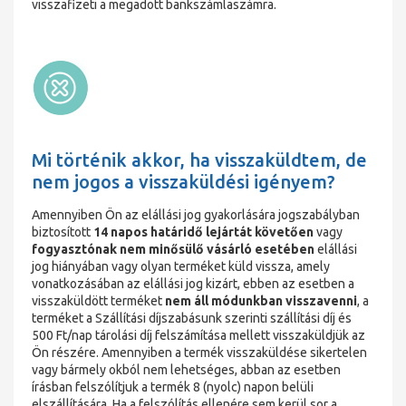
visszafizeti a megadott bankszámlaszámra.
Mi történik akkor, ha visszaküldtem, de
nem jogos a visszaküldési igényem?
Amennyiben Ön az elállási jog gyakorlására jogszabályban
biztosított
14 napos határidő lejártát követően
vagy
fogyasztónak nem minősülő vásárló esetében
elállási
jog hiányában vagy olyan terméket küld vissza, amely
vonatkozásában az elállási jog kizárt, ebben az esetben a
visszaküldött terméket
nem áll módunkban visszavenni
, a
terméket a Szállítási díjszabásunk szerinti szállítási díj és
500 Ft/nap tárolási díj felszámítása mellett visszaküldjük az
Ön részére. Amennyiben a termék visszaküldése sikertelen
vagy bármely okból nem lehetséges, abban az esetben
írásban felszólítjuk a termék 8 (nyolc) napon belüli
elszállítására. Ha a felszólítás ellenére sem kerül sor a