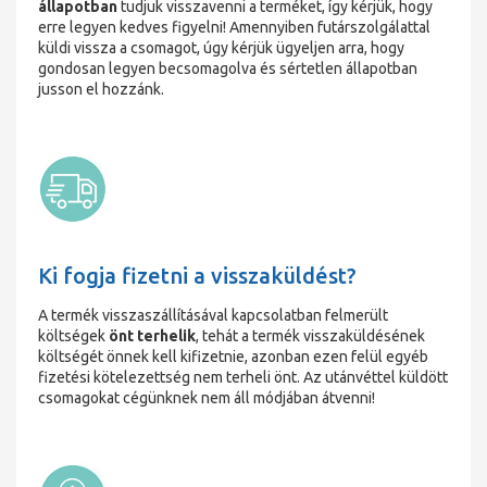
állapotban
tudjuk visszavenni a terméket, így kérjük, hogy
erre legyen kedves figyelni! Amennyiben futárszolgálattal
küldi vissza a csomagot, úgy kérjük ügyeljen arra, hogy
gondosan legyen becsomagolva és sértetlen állapotban
jusson el hozzánk.
Ki fogja fizetni a visszaküldést?
A termék visszaszállításával kapcsolatban felmerült
költségek
önt terhelik
, tehát a termék visszaküldésének
költségét önnek kell kifizetnie, azonban ezen felül egyéb
fizetési kötelezettség nem terheli önt. Az utánvéttel küldött
csomagokat cégünknek nem áll módjában átvenni!