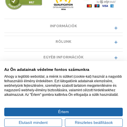
INFORMÁCIÓK
RÓLUNK
EGYÉB INFORMÁCIÓK
Az Ön adatainak védelme fontos számunkra
VÁSÁRLÓI INFORMÁCIÓK
Ahogy a legtöbb weboldal, a miénk is sütiket (cookie-kat) használ a nagyobb
felhasználói élmény érdekében. Ezt látogatóink adatainak elemzésére,
webhelyünk fejlesztésére, személyre szabott tartalom megjelenítésére és
nagyszerű webhely-élmény biztosítására, valamint célzott hirdetésekhez
alkalmazzuk. Az "Értem" gombra kattintva Ön elfogadja a sütik használatát.
Minden jog fenntartva. © Adatkezelés nyilvántartási száma NAIH-
87052/2015.
Értem
Ügyfélszolgálat: +36 1 700 3500
Tervezte és készítette:
Vision-Software, az Octopus 8 ERP
Elutasít mindent
Részletes beállítások
forgalmazója
.