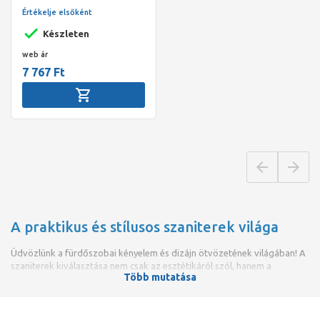
Értékelje elsőként
Készleten
web ár
7 767 Ft
A praktikus és stílusos szaniterek világa
Üdvözlünk a fürdőszobai kényelem és dizájn ötvözetének világában! A
szaniterek kiválasztása nem csak az esztétikáról szól, hanem a
Több mutatása
praktikusságról és a funkcionalitásról is. Az alábbiakban megpróbáltuk
összeszedni, hogyan választhatjuk ki a számunkra tökéletes szanitert
otthonunkba.