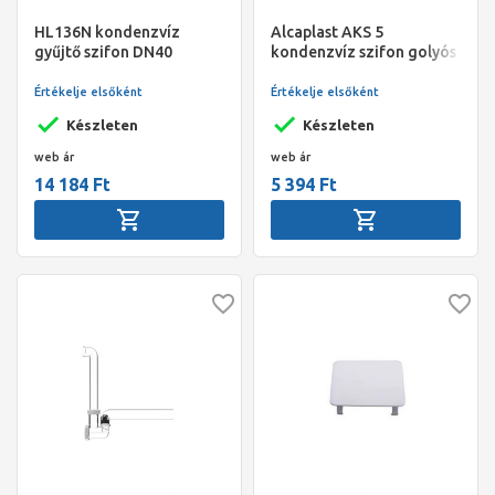
HL136N kondenzvíz
Alcaplast AKS 5
gyűjtő szifon DN40
kondenzvíz szifon golyós
Értékelje elsőként
Értékelje elsőként
Készleten
Készleten
web ár
web ár
14 184 Ft
5 394 Ft