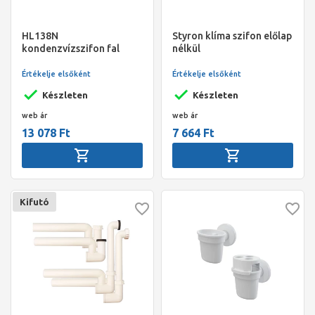
HL138N
Styron klíma szifon előlap
kondenzvízszifon fal
nélkül
alatti DN32-100x100mm
Értékelje elsőként
Értékelje elsőként
Készleten
Készleten
web ár
web ár
13 078 Ft
7 664 Ft
Kifutó