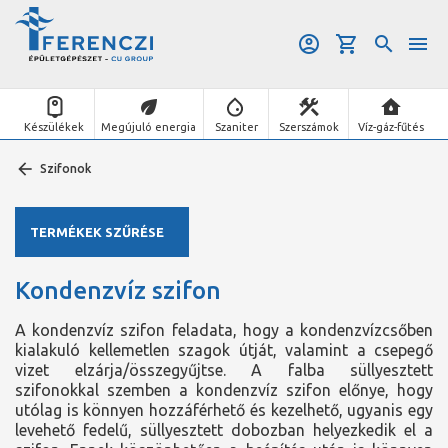
Készülékek
Megújuló energia
Szaniter
Szerszámok
Víz-gáz-fűtés
Szifonok
TERMÉKEK SZŰRÉSE
Kondenzvíz szifon
A kondenzvíz szifon feladata, hogy a kondenzvízcsőben
kialakuló kellemetlen szagok útját, valamint a csepegő
vizet elzárja/összegyűjtse. A falba süllyesztett
szifonokkal szemben a kondenzvíz szifon előnye, hogy
utólag is könnyen hozzáférhető és kezelhető, ugyanis egy
levehető fedelű, süllyesztett dobozban helyezkedik el a