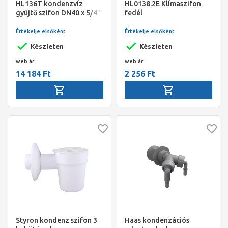
HL136T kondenzvíz
HL0138.2E Klímaszifon
gyüjtő szifon DN40 x 5/4 "
fedél
ill. d12-18 függőleges
vagy vízszintes
Értékelje elsőként
Értékelje elsőként
bemenettel
Készleten
Készleten
web ár
web ár
14 184 Ft
2 256 Ft
Styron kondenz szifon 3
Haas kondenzációs