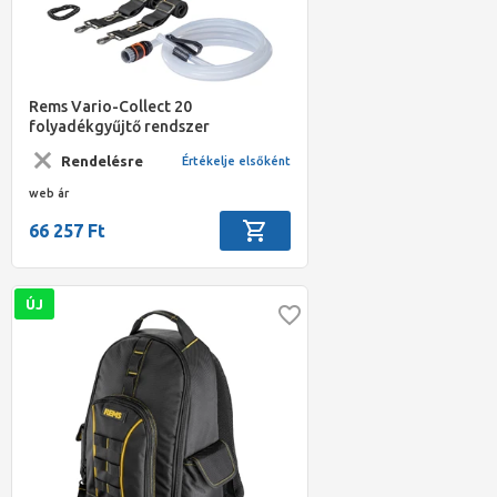
Rems Vario-Collect 20
folyadékgyűjtő rendszer
Rendelésre
Értékelje elsőként
web ár
66 257 Ft
ÚJ