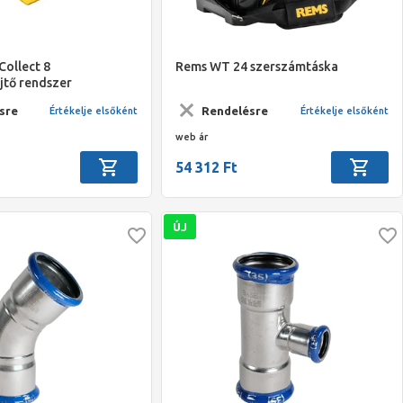
Collect 8
Rems WT 24 szerszámtáska
jtő rendszer
sre
Rendelésre
Értékelje elsőként
Értékelje elsőként
web ár
54 312 Ft
ÚJ