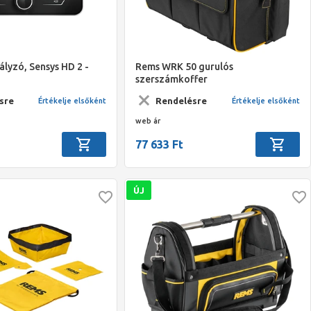
ályzó, Sensys HD 2 -
Rems WRK 50 gurulós
szerszámkoffer
sre
Rendelésre
Értékelje elsőként
Értékelje elsőként
web ár
77 633 Ft
ÚJ