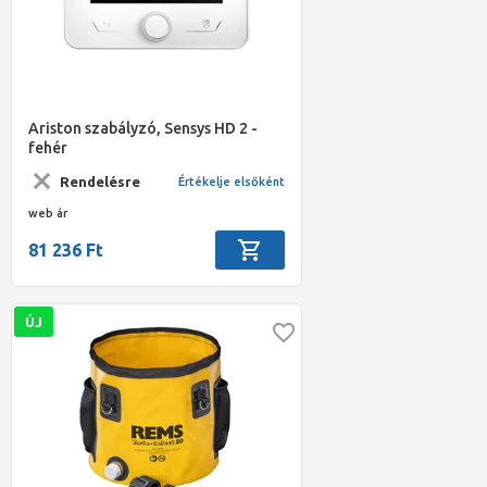
Ariston szabályzó, Sensys HD 2 -
fehér
Rendelésre
Értékelje elsőként
web ár
81 236 Ft
ÚJ