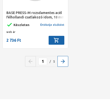
BASE PRESS-M rozsdamentes acél
félhollandi csatlakozó idom, 18 mm
- 3/4" BM, 1.4404 - 316L
Készleten
Értékelje elsőként
web ár
2 736 Ft
/
5