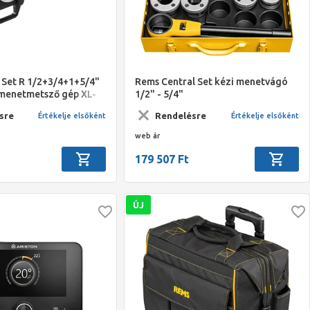
Set R 1/2+3/4+1+5/4"
Rems Central Set kézi menetvágó
menetmetsző gép XL-
1/2" - 5/4"
sre
Rendelésre
Értékelje elsőként
Értékelje elsőként
web ár
179 507 Ft
ÚJ