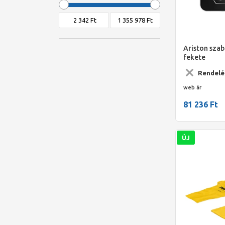
IMI Pneumatex
IMI TA
Immergas
Kludi
Ariston szab
Lowara
fekete
Németh Szerelvény
Rendelé
OVENTROP
web ár
Rems
81 236 Ft
Rézcső vegytiszta
Technik Therm
ÚJ
Wilo
Wolf