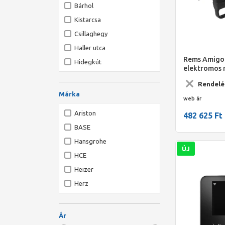
Bárhol
Kistarcsa
Csillaghegy
Haller utca
Rems Amigo 
Hidegkút
elektromos 
Boxx-ban
Rendelé
Márka
web ár
Ariston
482 625 Ft
BASE
Hansgrohe
ÚJ
HCE
Heizer
Herz
HL
Ideal Standard
Ár