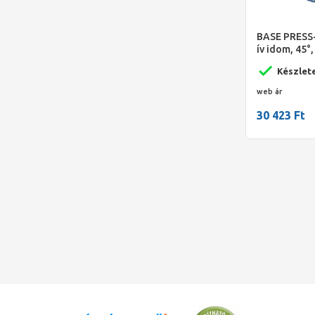
BASE PRESS-
ív idom, 45°
316L
Készlet
web ár
30 423 Ft