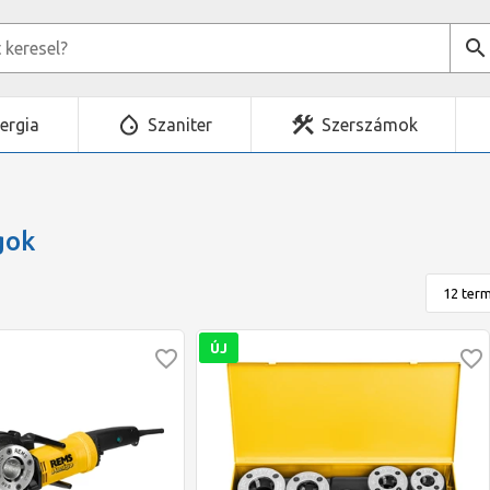
ergia
Szaniter
Szerszámok
gok
ÚJ