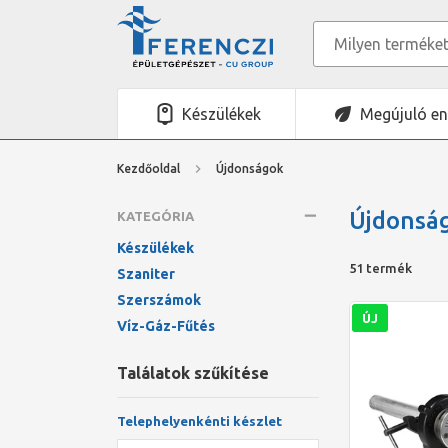
Készülékek
Megújuló en
Kezdőoldal
Újdonságok
Újdonsá
KATEGÓRIA
Készülékek
51 termék
Szaniter
Szerszámok
ÚJ
Víz-Gáz-Fűtés
Találatok szűkítése
Telephelyenkénti készlet