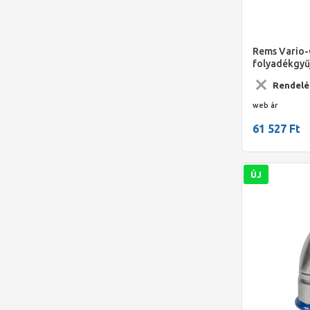
Rems Vario-
folyadékgyű
Rendelé
web ár
61 527 Ft
ÚJ