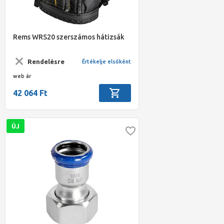
Rems WRS20 szerszámos hátizsák
Rendelésre
Értékelje elsőként
web ár
42 064 Ft
ÚJ