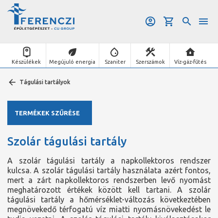
Készülékek
Megújuló energia
Szaniter
Szerszámok
Víz-gáz-fűtés
Tágulási tartályok
TERMÉKEK SZŰRÉSE
Szolár tágulási tartály
A szolár tágulási tartály a napkollektoros rendszer
kulcsa. A szolár tágulási tartály használata azért fontos,
mert a zárt napkollektoros rendszerben levő nyomást
meghatározott értékek között kell tartani. A szolár
tágulási tartály a hőmérséklet-változás következtében
megnövekedő térfogatú víz miatti nyomásnövekedést le