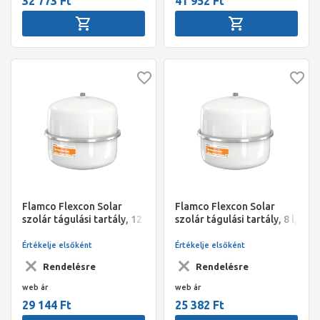
32 773 Ft
41 952 Ft
Flamco Flexcon Solar
Flamco Flexcon Solar
szolár tágulási tartály, 12
szolár tágulási tartály, 8 l,
l, 2,5 bar
2,5 bar
Értékelje elsőként
Értékelje elsőként
Rendelésre
Rendelésre
web ár
web ár
29 144 Ft
25 382 Ft