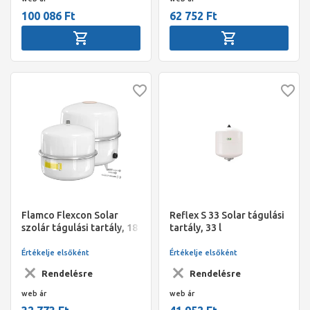
100 086 Ft
62 752 Ft
Flamco Flexcon Solar
Reflex S 33 Solar tágulási
szolár tágulási tartály, 18
tartály, 33 l
liter, 2,5bar, [max. 8bar]
Értékelje elsőként
Értékelje elsőként
Rendelésre
Rendelésre
web ár
web ár