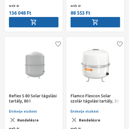
web ár
web ár
136 048 Ft
88 553 Ft
Reflex S 80 Solar tágulási
Flamco Flexcon Solar
tartály, 80 l
szolár tágulási tartály, 50
liter, 2,5bar, [max. 8bar]
Értékelje elsőként
Értékelje elsőként
Rendelésre
Rendelésre
web ár
web ár