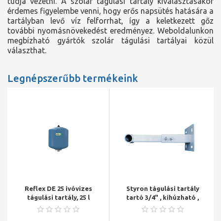
tudja vezetni. A szolár tágulási tartály kiválasztásakor
érdemes figyelembe venni, hogy erős napsütés hatására a
tartályban levő víz felforrhat, így a keletkezett gőz
további nyomásnövekedést eredményez. Weboldalunkon
megbízható gyártók szolár tágulási tartályai közül
választhat.
Legnépszerűbb termékeink
Reflex DE 25 ivóvizes
Styron tágulási tartály
tágulási tartály, 25 l
tartó 3/4" , kihúzható ,
állítható