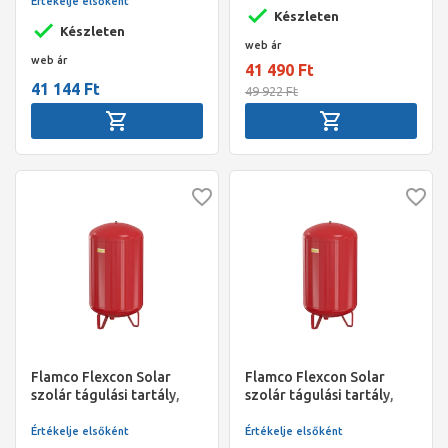
Értékelje elsőként
Készleten
Készleten
web ár
web ár
41 490 Ft
41 144 Ft
49 922 Ft
Flamco Flexcon Solar
Flamco Flexcon Solar
szolár tágulási tartály,
szolár tágulási tartály,
140 l, 3 bar
110 l, 3 bar
Értékelje elsőként
Értékelje elsőként