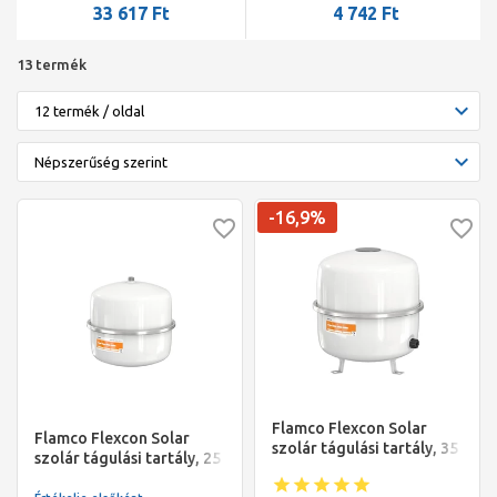
33 617
Ft
4 742
Ft
13 termék
-16,9%
Flamco Flexcon Solar
Flamco Flexcon Solar
szolár tágulási tartály, 35
szolár tágulási tartály, 25
liter, 2,5bar, [max. 8bar]
l, 2,5 bar