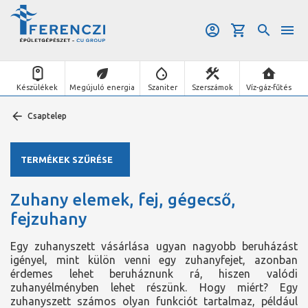
Készülékek
Megújuló energia
Szaniter
Szerszámok
Víz-gáz-fűtés
Csaptelep
TERMÉKEK SZŰRÉSE
Zuhany elemek, fej, gégecső,
fejzuhany
Egy zuhanyszett vásárlása ugyan nagyobb beruházást
igényel, mint külön venni egy zuhanyfejet, azonban
érdemes lehet beruháznunk rá, hiszen valódi
zuhanyélményben lehet részünk. Hogy miért? Egy
zuhanyszett számos olyan funkciót tartalmaz, például