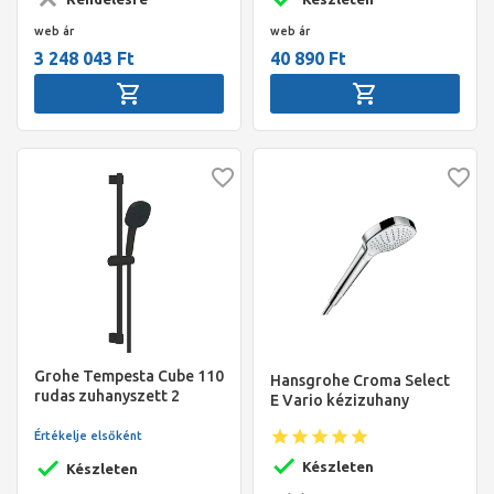
web ár
web ár
3 248 043 Ft
40 890 Ft
Grohe Tempesta Cube 110
Hansgrohe Croma Select
rudas zuhanyszett 2
E Vario kézizuhany
funkciós(szögletes)
gégecső 1750mm, rúd
Értékelje elsőként
600mm, matt fekete
Készleten
Készleten