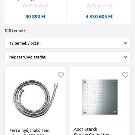
ShowerHeaven
fejzuhany,970x970 mm,
DN20 világítással
40 890
Ft
4 330 605
Ft
515 termék
Axor Starck
Ferro nyújtható fém
ShowerCollection