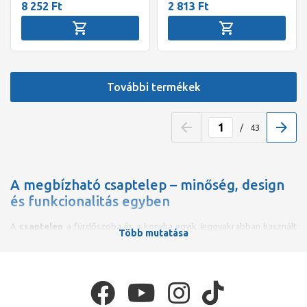
8 252 Ft
2 813 Ft
További termékek
/
43
A megbízható csaptelep – minőség, design
és funkcionalitás egyben
A
csaptelep
a fürdőszoba és a konyha egyik leggyakrabban használt
Több mutatása
szerelvénye, ezért kiemelten fontos a megfelelő minőség és hosszú
élettartam. Az ideális csaptelep nemcsak
megbízható
, hanem
esztétikailag is harmonizál a környezetével, emellett
víztakarékos
működésre
képes és könnyen szabályozható. A korszerű típusok
között egyre több rendelkezik
forrázásvédelemmel
vagy akár
speciális higiéniai funkciókkal is.