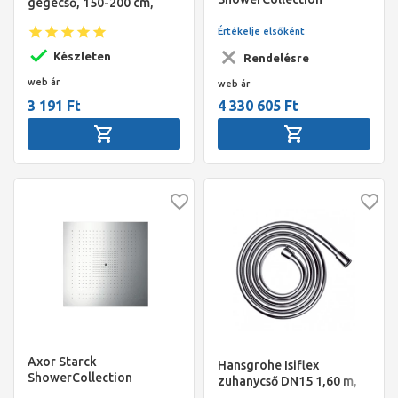
gégecső, 150-200 cm,
ShowerHeaven
vandálbiztos, króm
fejzuhany,970x970 mm,
Értékelje elsőként
DN20 világítással
Készleten
Rendelésre
web ár
web ár
3 191 Ft
4 330 605 Ft
Axor Starck
Hansgrohe Isiflex
ShowerCollection
zuhanycső DN15 1,60 m,
ShowerHeaven
króm