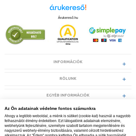
A csaptelepek kiválasztásakor mind a design, mind a
funkcionalitás
fontos szempont, különösen a konyhai alkalmazás esetén. Az
ergonomikus kialakítás mellett elvárható, hogy egy minőségi csaptelep
Árukereső.hu
akár
több évtizedig
is zavartalanul működjön.
A fürdőszobai csaptelepeknél megkülönböztethetjük a
mosdóhoz,
bidéhez, kádhoz
vagy
zuhanyhoz
KMT (kád-mosdó töltő)
megoldásokat. Elhelyezésük szerint lehetnek
álló, fali, falsík alatti
(süllyesztett)
, illetve
kádperemre szerelhető
Kialakítás szerint elérhetők
egykaros, tekerőgombos,
INFORMÁCIÓK
termosztátos, infrás vagy önelzárós
Grohe, Hansgrohe, Kludi,
MofémTeka is – mindegyik megbízható, minőségi megoldást kínál.
RÓLUNK
EGYÉB INFORMÁCIÓK
Az Ön adatainak védelme fontos számunkra
VÁSÁRLÓI INFORMÁCIÓK
Ahogy a legtöbb weboldal, a miénk is sütiket (cookie-kat) használ a nagyobb
felhasználói élmény érdekében. Ezt látogatóink adatainak elemzésére,
webhelyünk fejlesztésére, személyre szabott tartalom megjelenítésére és
nagyszerű webhely-élmény biztosítására, valamint célzott hirdetésekhez
alkalmazzuk. Az "Értem" gombra kattintva Ön elfogadja a sütik használatát.