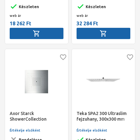
600mm, króm
Készleten
Készleten
web ár
web ár
18 262 Ft
32 284 Ft
Axor Starck
Teka SPA2 300 Ultraslim
ShowerCollection
fejzuhany, 300x300 mm
ShowerHeaven
fejzuhany,720x720 mm,
Értékelje elsőként
Értékelje elsőként
DN20 világítás nélkül
Rendelésre
Készleten