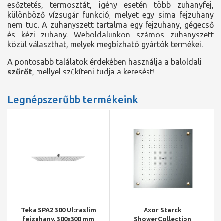
esőztetés, termosztát, igény esetén több zuhanyfej,
különböző vízsugár funkció, melyet egy sima fejzuhany
nem tud. A zuhanyszett tartalma egy fejzuhany, gégecső
és kézi zuhany. Weboldalunkon számos zuhanyszett
közül választhat, melyek megbízható gyártók termékei.
A pontosabb találatok érdekében használja a baloldali
szűrőt
, mellyel szűkíteni tudja a keresést!
Legnépszerűbb termékeink
Teka SPA2 300 Ultraslim
Axor Starck
fejzuhany, 300x300 mm
ShowerCollection