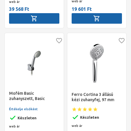
web ár
web ár
39 568 Ft
19 601 Ft
Mofém Basic
Ferro Cortina 3 állású
zuhanyszett, Basic
kézi zuhanyfej, 97 mm
kézizuhany, Basic
zuhanytartó,
Értékelje elsőként
megerősített fém
Készleten
Készleten
gégecső
web ár
web ár