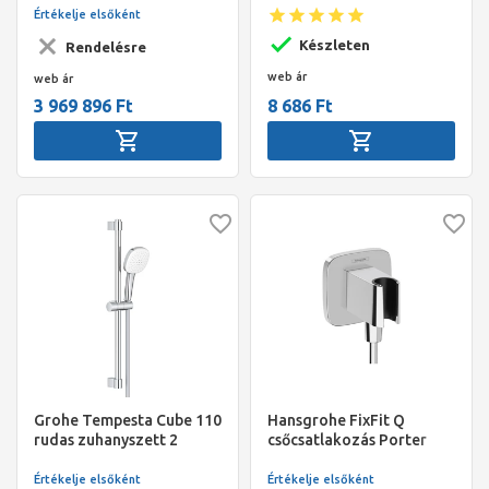
fejzuhany,970x970 mm,
Értékelje elsőként
DN20 világítás nélkül
Készleten
Rendelésre
web ár
web ár
3 969 896 Ft
8 686 Ft
Grohe Tempesta Cube 110
Hansgrohe FixFit Q
rudas zuhanyszett 2
csőcsatlakozás Porter
funkciós (szögletes)
zuhanytartóval
gégecső 1750mm, rúd
Értékelje elsőként
Értékelje elsőként