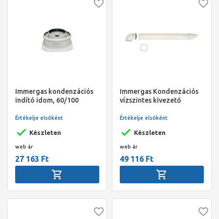
Immergas kondenzációs
Immergas Kondenzációs
indító idom, 60/100
vízszintes kivezető
készlet zöld szériás,
60/100
Értékelje elsőként
Értékelje elsőként
Készleten
Készleten
web ár
web ár
27 163 Ft
49 116 Ft