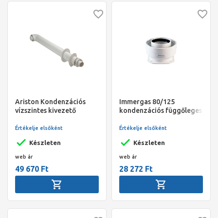
Ariston Kondenzációs
Immergas 80/125
vízszintes kivezető
kondenzációs függőleges
készlet, 60/100
indító idom, zöld szériás
Értékelje elsőként
Értékelje elsőként
Készleten
Készleten
web ár
web ár
49 670 Ft
28 272 Ft