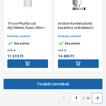
Tricox PPs/Alu cső
Ariston Kondenzációs
60/100mm, hossz 500mm
kazánhoz szétválasztó
indító idom, 80/80
Értékelje elsőként
Értékelje elsőként
Készleten
Készleten
web ár
web ár
11 619 Ft
14 480 Ft
További termékek
/
20