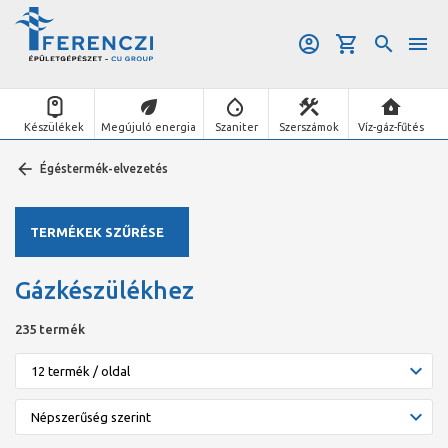
Készülékek
Megújuló energia
Szaniter
Szerszámok
Víz-gáz-fűtés
Égéstermék-elvezetés
TERMÉKEK SZŰRÉSE
Gázkészülékhez
235 termék