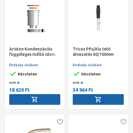
Ariston Kondenzációs
Tricox PPs/Alu tető
függőleges indító idom,
átvezetés 60/100mm
80/125
fekete EconeXt
Értékelje elsőként
Értékelje elsőként
Készleten
Készleten
web ár
web ár
18 620 Ft
34 964 Ft