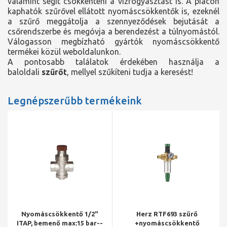
valamint segít csökkenteni a vízfogyasztást is. A piacon
kaphatók szűrővel ellátott nyomáscsökkentők is, ezeknél
a szűrő meggátolja a szennyeződések bejutását a
csőrendszerbe és megóvja a berendezést a túlnyomástól.
Válogasson megbízható gyártók nyomáscsökkentő
termékei közül weboldalunkon.
A pontosabb találatok érdekében használja a
baloldali
szűrőt
, mellyel szűkíteni tudja a keresést!
Legnépszerűbb termékeink
Nyomáscsökkentő 1/2"
Herz RTF693 szűrő
ITAP, bemenő max:15 bar--
+nyomáscsökkentő