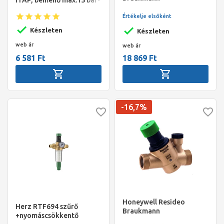
ITAP, bemenő max:15 bar-
nyomáscsökkentő, 3/4"
-max.kimenő:1-4 bar
belső és 1" KMtel,
Értékelje elsőként
1,5..6bar, PN16, max
Készleten
Készleten
40/70°C
web ár
web ár
6 581 Ft
18 869 Ft
-16,7%
Honeywell Resideo
Herz RTF694 szűrő
Braukmann
+nyomáscsökkentő
nyomáscsökkentő, 1/2"