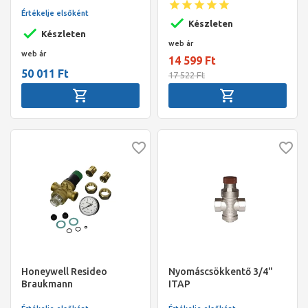
ivóvízre 1"
belső és 3/4" KMtel,
Értékelje elsőként
1,5..6bar, PN16, max
Készleten
40/70°C
Készleten
web ár
web ár
14 599 Ft
50 011 Ft
17 522 Ft
Honeywell Resideo
Nyomáscsökkentő 3/4"
Braukmann
ITAP
nyomáscsökkentő+