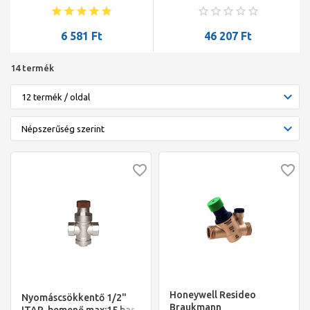
max.kimenő:1-4 bar
ivóvízre 3/4"
6 581
Ft
46 207
Ft
14 termék
Honeywell Resideo
Nyomáscsökkentő 1/2"
Braukmann