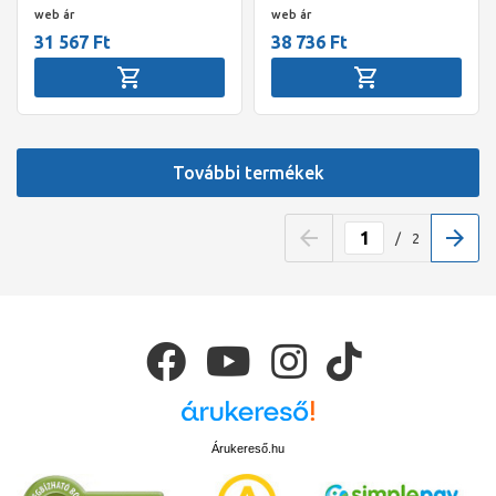
web ár
web ár
31 567 Ft
38 736 Ft
További termékek
/
2
Árukereső.hu