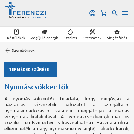
Készülékek
Megújuló energia
Szaniter
Szerszámok
Víz-gáz-fűtés
Szerelvények
TERMÉKEK SZŰRÉSE
Nyomáscsökkentők
A nyomáscsökkentők feladata, hogy megóvják a
háztartási vízvezeték hálózatot a szolgáltatói
nyomásingadozástól, valamint meggátolják a magas
víznyomás kialakulását. A nyomáscsökkentők ipari és
közületi rendszerekben is használhatóak. Használatukkal
elkerülhetők a nagy nyomásmennyiségből fakadó károk,