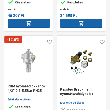
Készleten
Készleten
web ár
web ár
46 207 Ft
24 593 Ft
-12,6%
RBM nyomáscsökkentő
Resideo Braukmann
1/2" 0,8-5,5Bar PN25
nyomásszabályozó +
nyomásmérő,
Értékelje elsőként
tehermentesített szelep,
Értékelje elsőként
1/2", KM+hollander,
Készleten
Rendelésre