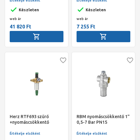
nyomásmérő,
Értékelje elsőként
Értékelje elsőként
tehermentesített szelep,
Készleten
Készleten
3/4", KM+hollander,
1,5..6bar
web ár
web ár
41 820 Ft
7 255 Ft
Herz RTF693 szűrő
RBM nyomáscsökkentő 1"
+nyomáscsökkentő
0,5-7 Bar PN15
ivóvízre 3/4"
Értékelje elsőként
Értékelje elsőként