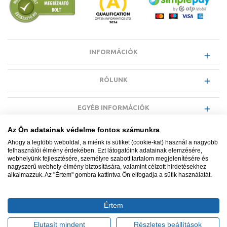
INFORMÁCIÓK
RÓLUNK
EGYÉB INFORMÁCIÓK
Az Ön adatainak védelme fontos számunkra
VÁSÁRLÓI INFORMÁCIÓK
Ahogy a legtöbb weboldal, a miénk is sütiket (cookie-kat) használ a nagyobb
felhasználói élmény érdekében. Ezt látogatóink adatainak elemzésére,
webhelyünk fejlesztésére, személyre szabott tartalom megjelenítésére és
nagyszerű webhely-élmény biztosítására, valamint célzott hirdetésekhez
alkalmazzuk. Az "Értem" gombra kattintva Ön elfogadja a sütik használatát.
Minden jog fenntartva. © Adatkezelés nyilvántartási száma NAIH-
87052/2015.
Értem
Ügyfélszolgálat: +36 1 700 3500
Tervezte és készítette:
Vision-Software, az Octopus 8 ERP
Elutasít mindent
Részletes beállítások