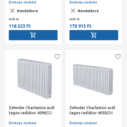
(RAL9016)
(RAL9016)
Értékelje elsőként
Értékelje elsőként
Rendelésre
Rendelésre
web ár
web ár
118 323 Ft
170 913 Ft
Zehnder Charleston acél
Zehnder Charleston acél
tagos radiátor 4090/22
tagos radiátor 4050/26
(S001) Traffic White
(S001) Traffic White
(RAL9016)
(RAL9016)
Értékelje elsőként
Értékelje elsőként