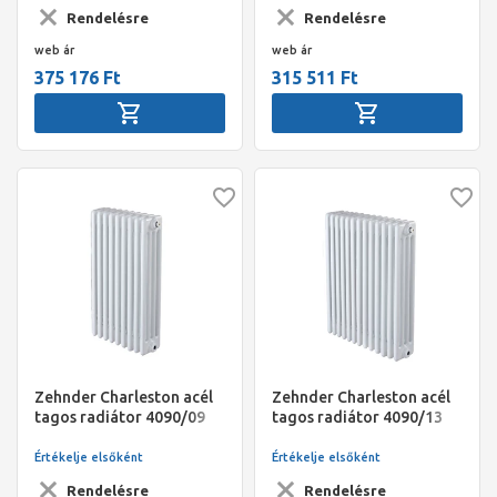
Rendelésre
Rendelésre
web ár
web ár
375 176 Ft
315 511 Ft
Zehnder Charleston acél
Zehnder Charleston acél
tagos radiátor 4090/09
tagos radiátor 4090/13
(S001) Traffic White
(S001) Traffic White
(RAL9016)
(RAL9016)
Értékelje elsőként
Értékelje elsőként
Rendelésre
Rendelésre