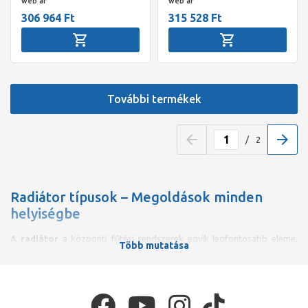
web ár
web ár
306 964 Ft
315 528 Ft
További termékek
/
2
Radiátor típusok – Megoldások minden
helyiségbe
A
radiátor
a központi fűtési rendszerek egyik legfontosabb eleme,
Több mutatása
amelynek kiválasztása során nemcsak a hőleadás hatékonyságát,
hanem az esztétikumot és a helyigényt is figyelembe kell venni. A
legelterjedtebb típus az
acéllemez lapradiátor
, mely modern
megjelenése mellett kiváló hőleadó tulajdonságokkal bír. Népszerű
választás még az
alumínium tagos radiátor
, amely