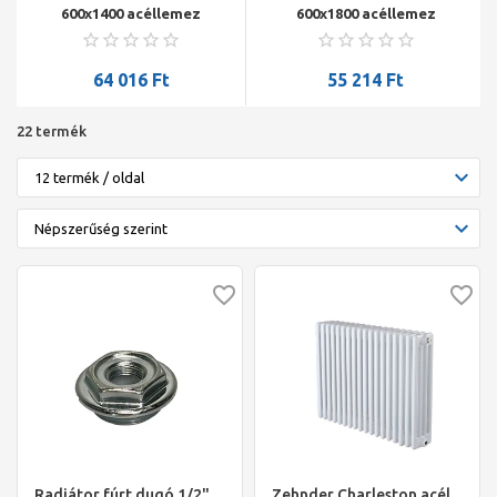
600x1400 acéllemez
600x1800 acéllemez
radiátor
radiátor
64 016
Ft
55 214
Ft
22 termék
Radiátor fúrt dugó 1/2"
Zehnder Charleston acél