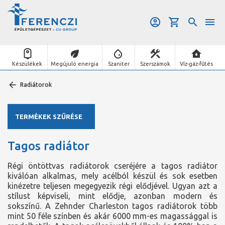
Készülékek
Megújuló energia
Szaniter
Szerszámok
Víz-gáz-fűtés
Radiátorok
TERMÉKEK SZŰRÉSE
Tagos radiátor
Régi öntöttvas radiátorok cseréjére a tagos radiátor
kiválóan alkalmas, mely acélból készül és sok esetben
kinézetre teljesen megegyezik régi elődjével. Ugyan azt a
stílust képviseli, mint elődje, azonban modern és
sokszínű. A Zehnder Charleston tagos radiátorok több
mint 50 féle színben és akár 6000 mm-es magassággal is