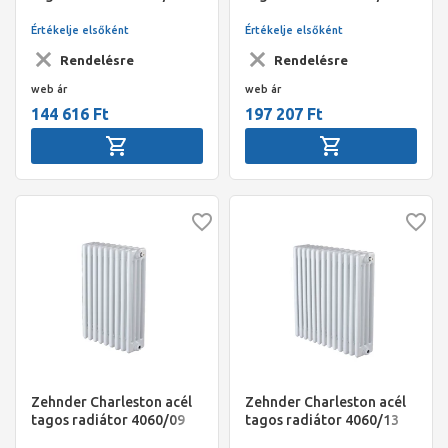
(S001) Traffic White
(S001) Traffic White
(RAL9016)
(RAL9016)
Értékelje elsőként
Értékelje elsőként
Rendelésre
Rendelésre
web ár
web ár
144 616 Ft
197 207 Ft
Zehnder Charleston acél
Zehnder Charleston acél
tagos radiátor 4060/09
tagos radiátor 4060/13
(S001) Traffic White
(S001) Traffic White