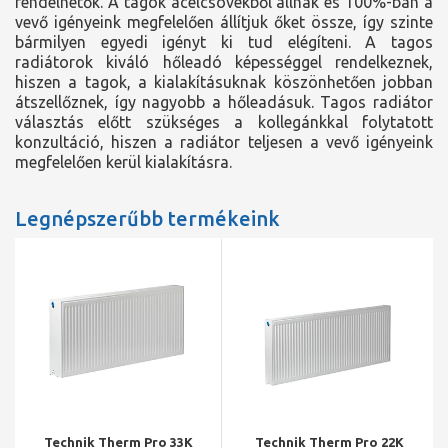
rendelhetők. A tagok acélcsövekből állnak és 100%-ban a
vevő igényeink megfelelően állítjuk őket össze, így szinte
bármilyen egyedi igényt ki tud elégíteni. A tagos
radiátorok kiváló hőleadó képességgel rendelkeznek,
hiszen a tagok, a kialakításuknak köszönhetően jobban
átszellőznek, így nagyobb a hőleadásuk. Tagos radiátor
választás előtt szükséges a kollegánkkal folytatott
konzultáció, hiszen a radiátor teljesen a vevő igényeink
megfelelően kerül kialakításra.
Legnépszerűbb termékeink
Technik Therm Pro 33K
Technik Therm Pro 22K