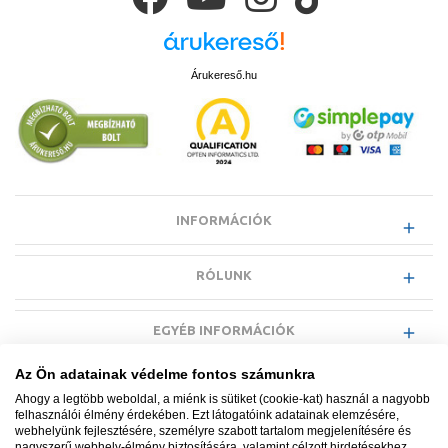
tagosíthatóságának köszönhetően szűkebb helyekre is könnyen
beilleszthető.
A fürdőszobákba ajánlott
törölközőszárító radiátor
nemcsak
praktikus, hanem stílusos megoldás is egyben, hiszen a fűtés mellett a
Árukereső.hu
törölközők szárítására is szolgál. A régi bérházakban alkalmazott
öntöttvas tagos radiátorok
helyettesítésére pedig kiváló választást
kínálnak a modern tagos radiátorok, melyek korszerű megoldást
nyújtanak a hagyományos megjelenés megtartása mellett.
INFORMÁCIÓK
RÓLUNK
EGYÉB INFORMÁCIÓK
Az Ön adatainak védelme fontos számunkra
VÁSÁRLÓI INFORMÁCIÓK
Ahogy a legtöbb weboldal, a miénk is sütiket (cookie-kat) használ a nagyobb
felhasználói élmény érdekében. Ezt látogatóink adatainak elemzésére,
webhelyünk fejlesztésére, személyre szabott tartalom megjelenítésére és
nagyszerű webhely-élmény biztosítására, valamint célzott hirdetésekhez