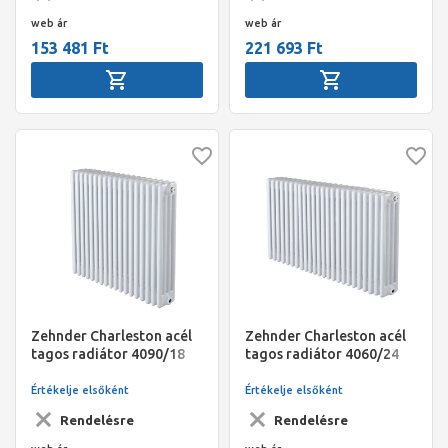
web ár
web ár
153 481 Ft
221 693 Ft
Zehnder Charleston acél
Zehnder Charleston acél
tagos radiátor 4090/18
tagos radiátor 4060/24
(S001) Traffic White
(S001) Traffic White
(RAL9016)
(RAL9016)
Értékelje elsőként
Értékelje elsőként
Rendelésre
Rendelésre