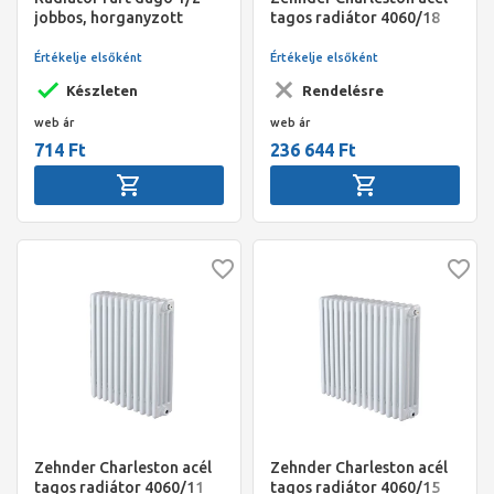
jobbos, horganyzott
tagos radiátor 4060/18
(S001) Traffic White
(RAL9016)
Értékelje elsőként
Értékelje elsőként
Készleten
Rendelésre
web ár
web ár
714 Ft
236 644 Ft
Zehnder Charleston acél
Zehnder Charleston acél
tagos radiátor 4060/11
tagos radiátor 4060/15