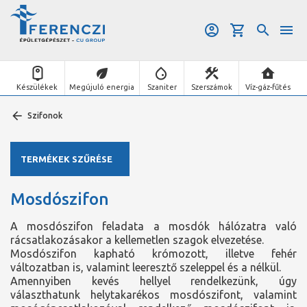
Készülékek
Megújuló energia
Szaniter
Szerszámok
Víz-gáz-fűtés
Szifonok
TERMÉKEK SZŰRÉSE
Mosdószifon
A mosdószifon feladata a mosdók hálózatra való
rácsatlakozásakor a kellemetlen szagok elvezetése.
Mosdószifon kapható krómozott, illetve fehér
változatban is, valamint leeresztő szeleppel és a nélkül.
Amennyiben kevés hellyel rendelkezünk, úgy
választhatunk helytakarékos mosdószifont, valamint