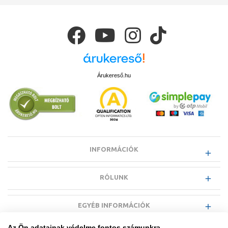
összeszedni, hogyan választhatjuk ki a számunkra tökéletes szanitert
otthonunkba.
Árukereső.hu
INFORMÁCIÓK
RÓLUNK
EGYÉB INFORMÁCIÓK
Az Ön adatainak védelme fontos számunkra