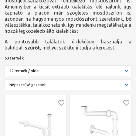
mosógépcsatlakozóval rendelkező mosdószifont is.
Amennyiben a kicsit extrább kialakítás felé hajlunk, úgy
kapható a piacon már szögletes mosdószifon is,
azonban ha hagyományos mosdószifont szeretnénk, bő
választékkal találkozhatunk, így mindenki megtalálhatja a
hozzá legközelebb álló kialakítást.
A pontosabb találatok érdekében használja a
baloldali
szűrőt
, mellyel szűkíteni tudja a keresést!
53 termék