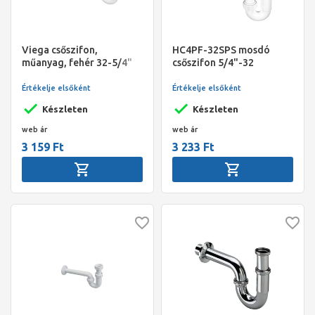
Viega csőszifon,
HC4PF-32SPS mosdó
műanyag, fehér 32-5/4"
csőszifon 5/4"-32
helytakarékos
Értékelje elsőként
Értékelje elsőként
Készleten
Készleten
web ár
web ár
3 159 Ft
3 233 Ft