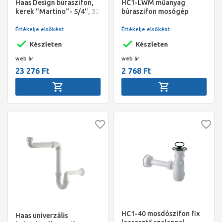
Haas Design búraszifon,
HC1-LWM műanyag
kerek "Martino"- 5/4", 32
búraszifon mosógép
mm
csatlakozóval,
5/4”x32mm, oldható
Értékelje elsőként
Értékelje elsőként
leeresztőszeleppel
Készleten
Készleten
web ár
web ár
23 276 Ft
2 768 Ft
HC1-40 mosdószifon fix
Haas univerzális