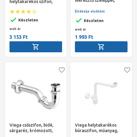
leeresztő szeleppel,
helytakarékos szifon,
40mm
5/4"+6/4 " egy
Értékelje elsőként
gépbekötéssel, DN 32+DN
40, fehér
Készleten
Készleten
web ár
web ár
3 153 Ft
1 993 Ft
Viega csőszifon, bidé,
Viega helytakarékos
sárgaréz, krómozott,
búraszifon, műanyag,
5/4"-32
5/4x32mm,