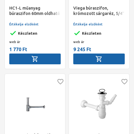
HC1-L műanyag
Viega búraszifon,
búraszifon 60mm oldható
krómozott sárgaréz, 5/4"
leeresztőszeleppel,
- 32, leeresztőszelep
5/4”x32mm
nélkül
Értékelje elsőként
Értékelje elsőként
Készleten
Készleten
web ár
web ár
1 770 Ft
9 245 Ft