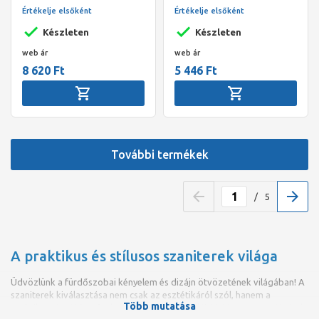
leeresztőszelep nélkül
Értékelje elsőként
Értékelje elsőként
Készleten
Készleten
web ár
web ár
8 620 Ft
5 446 Ft
További termékek
/
5
A praktikus és stílusos szaniterek világa
Üdvözlünk a fürdőszobai kényelem és dizájn ötvözetének világában! A
szaniterek kiválasztása nem csak az esztétikáról szól, hanem a
Több mutatása
praktikusságról és a funkcionalitásról is. Az alábbiakban megpróbáltuk