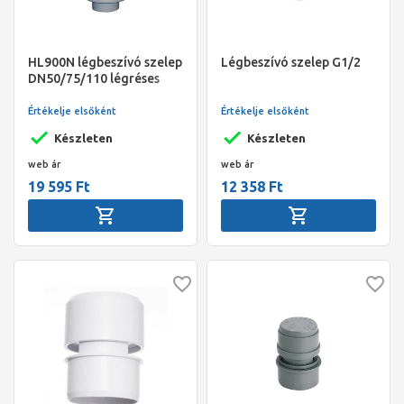
HL900N légbeszívó szelep
Légbeszívó szelep G1/2
DN50/75/110 légréses
hőszigeteléssel
Értékelje elsőként
Értékelje elsőként
Készleten
Készleten
web ár
web ár
19 595 Ft
12 358 Ft