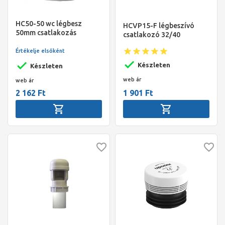
HC50-50 wc légbesz
HCVP15-F légbeszívó
50mm csatlakozás
csatlakozó 32/40
Értékelje elsőként
Készleten
Készleten
web ár
web ár
2 162 Ft
1 901 Ft