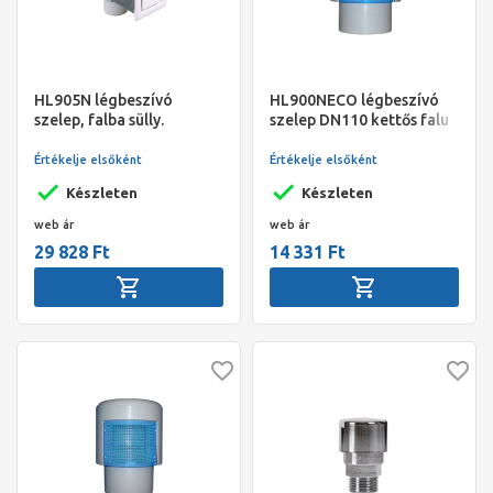
HL905N légbeszívó
HL900NECO légbeszívó
szelep, falba sülly.
szelep DN110 kettős falu
Komplett
légszigeteléssel
Értékelje elsőként
Értékelje elsőként
Készleten
Készleten
web ár
web ár
29 828 Ft
14 331 Ft