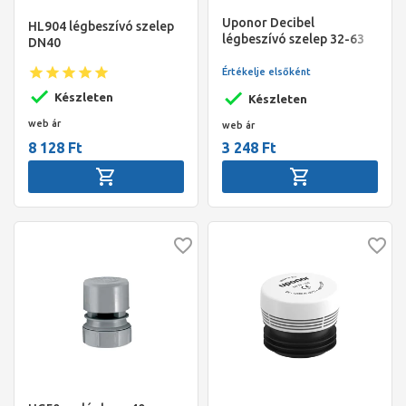
Uponor Decibel
HL904 légbeszívó szelep
légbeszívó szelep 32-63
DN40
mm
Értékelje elsőként
Készleten
Készleten
web ár
web ár
8 128 Ft
3 248 Ft