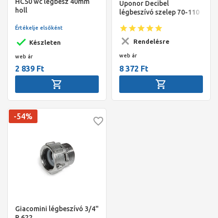
HC50 wc légbesz 40mm
Uponor Decibel
holl
légbeszívó szelep 70-110
mm
Értékelje elsőként
Rendelésre
Készleten
web ár
web ár
2 839 Ft
8 372 Ft
-54%
Giacomini légbeszívó 3/4"
R 622