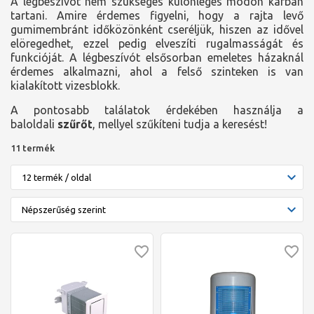
A légbeszívót nem szükséges különleges módon karban
tartani. Amire érdemes figyelni, hogy a rajta levő
gumimembránt időközönként cseréljük, hiszen az idővel
elöregedhet, ezzel pedig elveszíti rugalmasságát és
funkcióját. A légbeszívót elsősorban emeletes házaknál
érdemes alkalmazni, ahol a felső szinteken is van
kialakított vizesblokk.
A pontosabb találatok érdekében használja a
baloldali
szűrőt
, mellyel szűkíteni tudja a keresést!
11 termék