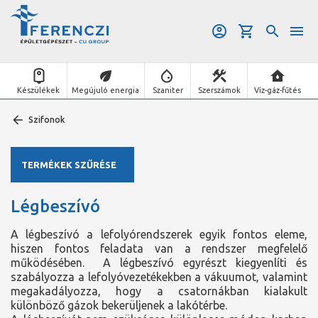
Készülékek
Megújuló energia
Szaniter
Szerszámok
Víz-gáz-fűtés
Szifonok
TERMÉKEK SZŰRÉSE
Légbeszívó
A légbeszívó a lefolyórendszerek egyik fontos eleme,
hiszen fontos feladata van a rendszer megfelelő
működésében. A légbeszívó egyrészt kiegyenlíti és
szabályozza a lefolyóvezetékekben a vákuumot, valamint
megakadályozza, hogy a csatornákban kialakult
különböző gázok bekerüljenek a lakótérbe.