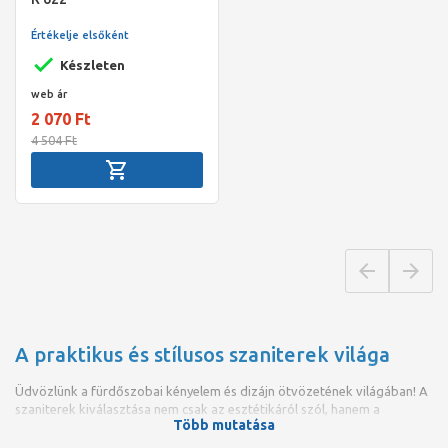
Értékelje elsőként
Készleten
web ár
2 070 Ft
4 504 Ft
A praktikus és stílusos szaniterek világa
Üdvözlünk a fürdőszobai kényelem és dizájn ötvözetének világában! A
szaniterek kiválasztása nem csak az esztétikáról szól, hanem a
Több mutatása
praktikusságról és a funkcionalitásról is. Az alábbiakban megpróbáltuk
összeszedni, hogyan választhatjuk ki a számunkra tökéletes szanitert