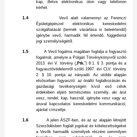
kap, illetve elektronikus úton vagy telefonon
kérhet.
1.4
Vevő alatt valamennyi az Ferenczi
Épületgépészet elektronikus kereskedelmi
szolgáltatását (termék vásárlása is beleértendő)
igénybe vevő, harmadik fél értendő, függetlenül
jogi személyiségétől.
1.5
A Vevő fogalma magában foglalja a fogyasztó
fogalmát, amelyre a Polgári Törvénykönyvről szóló
2013. évi V. törvény („
Ptk.
”) 8:1. § 3. pontja és a
fogyasztóvédelemről szóló 1997. évi CLV. törvény
2. § 10. pontja az irányadó. Az utóbbi alapján
elsősorban
fogyasztó:
az önálló foglalkozásán és
gazdasági tevékenységén kívül eső célok
érdekében eljáró természetes személy, aki árut
vesz, rendel, kap, használ, igénybe vesz vagy az
áruval kapcsolatos kereskedelmi kommunikáció,
ajánlat címzettje.
1.6
A jelen ÁSZF-ben, és az az alapján létrejött
Szerződésben foglalt jogokat és kötelezettségeket
a Vevők harmadik személyek részére semmilyen