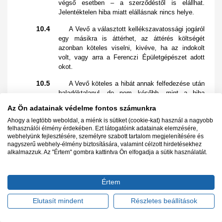
végső esetben – a szerződéstől is elállhat.
Jelentéktelen hiba miatt elállásnak nincs helye.
10.4
A Vevő a választott kellékszavatossági jogáról
egy másikra is áttérhet, az áttérés költségét
azonban köteles viselni, kivéve, ha az indokolt
volt, vagy arra a Ferenczi Épületgépészet adott
okot.
10.5
A Vevő köteles a hibát annak felfedezése után
haladéktalanul, de nem később, mint a hiba
felfedezésétől számított kettő hónapon belül
Az Ön adatainak védelme fontos számunkra
közölni a Ferenczi Épületgépészettel.
Ahogy a legtöbb weboldal, a miénk is sütiket (cookie-kat) használ a nagyobb
10.6
A Vevő közvetlenül a Ferenczi
felhasználói élmény érdekében. Ezt látogatóink adatainak elemzésére,
webhelyünk fejlesztésére, személyre szabott tartalom megjelenítésére és
Épületgépészettel szemben érvényesítheti
nagyszerű webhely-élmény biztosítására, valamint célzott hirdetésekhez
kellékszavatossági igényét.
alkalmazzuk. Az "Értem" gombra kattintva Ön elfogadja a sütik használatát.
10.7
A szerződés teljesítésétől számított 6 (hat)
hónapon belül a kellékszavatossági igénye
Értem
érvényesítésének a hiba közlésén túl nincs egyéb
feltétele, ha a Vevő igazolja, hogy a terméket a
Elutasít mindent
Részletes beállítások
Ferenczi Épületgépészettől vásárolta (számla
vagy a számla másolatának bemutatásával). Ilyen
esetben a Ferenczi Épületgépészet csak akkor