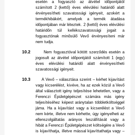
esetén a fogyasztó az átvétel időpontjától
számított 2 (kettő) éves elévülési határidő alatt
érvényesítheti szavatossági igényeit, azokért a
termékhibákért, amelyek a termék átadása
időpontjában már léteztek. 2 (kettő) éves elévülési
határidőn túl kellékszavatossági jogait a
fogyasztónak minősülő Vevő érvényesíteni már
nem tudja.
10.2
Nem fogyasztóval kötött szerződés esetén a
jogosult az átvétel időpontjától számított 1 (egy)
éves elévülési határidő alatt érvényesítheti
szavatossági igényeit.
10.3
A Vevő – választása szerint – kérhet kijavítást
vagy kicserélést, kivéve, ha az ezek közül a Vevő
által választott igény teljesítése lehetetlen, vagy a
Ferenczi Épületgépészet számára más igény
teljesítéséhez képest aránytalan többletköltséggel
járna. Ha a kijavítást vagy a kicserélést a Vevő
nem kérte, illetve nem kérhette, úgy igényelheti az
ellenszolgáltatás arányos leszállítását vagy a
hibát a Ferenczi Épületgépészet költségére a Vevő
is kijavíthatja, illetve mással kijavíttathatja vagy –