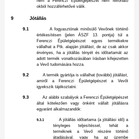
nem a Ferenczi Épületgépészet nem felróható
okból hozzáférhetővé válik.
9 Jótállás
9.1
A fogyasztónak minősülő Vevőnek történő
értékesítésen (jelen ÁSZF 13. pontja) túl a
Ferenczi Épületgépészet egyes termékekre
vállalhat a Ptk. alapján jótállást, de az csak akkor
érvényes, ha a jótállás tényét és időtartamát az
adott termék vonatkozásában írásban kifejezetten
a Vevő tudomására hozza.
9.2
A termék gyártója is vállalhat (további) jótállást,
amiről a Ferenczi Épületgépészet a Vevőt
igyekszik tájékoztatni.
9.3
Az alábbi szabályok a Ferenczi Épületgépészet
által kötelezően vagy önként vállalt jótállásra
egyaránt alkalmazandók:
A jótállás időtartama (a jótállási idő) a
9.3.1
tényleges teljesítéssel, tehát a
terméknek a Vevő részére történő
átadásával, vagy ha az üzembe