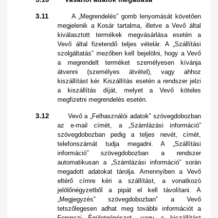
3.11
A „Megrendelés” gomb lenyomását követően
megjelenik a Kosár tartalma, illetve a Vevő által
kiválasztott termékek megvásárlása esetén a
Vevő által fizetendő teljes vételár. A „Szállítási
szolgáltatás” mezőben kell bejelölni, hogy a Vevő
a megrendelt terméket személyesen kívánja
átvenni (személyes átvétel), vagy ahhoz
kiszállítást kér. Kiszállítás esetén a rendszer jelzi
a kiszállítás díját, melyet a Vevő köteles
megfizetni megrendelés esetén.
3.12
Vevő a „Felhasználói adatok” szövegdobozban
az e-mail címét, a „Számlázási információ”
szövegdobozban pedig a teljes nevét, címét,
telefonszámát tudja megadni. A „Szállítási
információ” szövegdobozban a rendszer
automatikusan a „Számlázási információ” során
megadott adatokat tárolja. Amennyiben a Vevő
eltérő címre kéri a szállítást, a vonatkozó
jelölőnégyzetből a pipát el kell távolítani. A
„Megjegyzés” szövegdobozban” a Vevő
tetszőlegesen adhat meg további információt a
Ferenczi Épületgépészet, vagy a kiszállítást