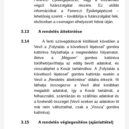
végző futárszolgálat részére. Ez utóbbi
információkat a Ferenczi Épületgépészet –
lehetőség szerint – továbbítja a futárszolgálat felé,
elsősorban a csomagon elhelyezett felirat útján.
3.13 A rendelés áttekintése
3.14
A fenti szövegdobozok kitöltését követően a
Vevő a „Folytatás a következő lépéssel” gombra
kattintva folytathatja a megrendelési folyamatot,
illetve a „Mégsem” gombra kattintva
törölheti/javíthatja az eddig bevitt adatokat, és
visszaléphet a Kosár tartalmához. A „Folytatás a
következő lépéssel” gombra kattintás esetén a
Vevő a „Rendelés áttekintése” oldalra érkezik. Itt
láthatja összegezve a Vevő által korábban
megadott adatokat, így a Kosár tartalmát, a
felhasználói, számlázási és szállítási adatokat és
a fizetendő összeget (Vevő ezeken az adatokon itt
már nem változtathat, csak a „Vissza” gombra
kattintva).
3.15 A rendelés véglegesítése (ajánlattétel)