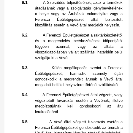
6.1
A Szerződés teljesítésének, azaz a termékek
átadásának vagy a szolgáltatás igénybevételének
a helye vagy az Áruházak valamelyike vagy a
Ferenczi Épületgépészet által biztosított
kiszállítás esetén a Vevő által megjelölt helyszín.
6.2
A Ferenczi Épületgépészet a raktárkészletétől
és a megrendelés beérkezésének időpontjától
függően azonnal, vagy az általa a
visszaigazolásban vállalt szállítási határidőn belül
szolgálja ki a Vevőt.
6.3
Külön megállapodás szerint a Ferenczi
Épületgépészet, harmadik személy útján
gondoskodik a megrendelt árunak a Vevő által
megadott belföldi helyszínre történő szállításáról.
6.4
A Ferenczi Épületgépészet által végzett, vagy
végeztetett fuvarozás esetén a Vevőnek, illetve
megbízottjának kell gondoskodni az áru
lerakodásáról.
6.5
A Vevő által végzett fuvarozás esetén a
Ferenczi Épületgépészet gondoskodik az árunak a