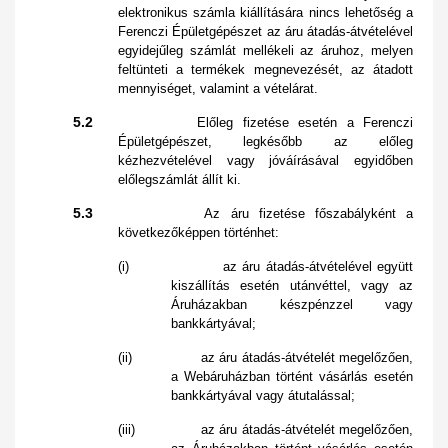
elektronikus számla kiállítására nincs lehetőség a
Ferenczi Épületgépészet az áru átadás-átvételével
egyidejűleg számlát mellékeli az áruhoz, melyen
feltünteti a termékek megnevezését, az átadott
mennyiséget, valamint a vételárat.
5.2
Előleg fizetése esetén a Ferenczi
Épületgépészet, legkésőbb az előleg
kézhezvételével vagy jóváírásával egyidőben
előlegszámlát állít ki.
5.3
Az áru fizetése főszabályként a
következőképpen történhet:
(i) az áru átadás-átvételével együtt
kiszállítás esetén utánvéttel, vagy az
Áruházakban készpénzzel vagy
bankkártyával;
(ii) az áru átadás-átvételét megelőzően,
a Webáruházban történt vásárlás esetén
bankkártyával vagy átutalással;
(iii) az áru átadás-átvételét megelőzően,