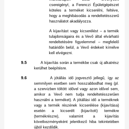
csereigényt, a Ferenczi Épületgépészet
köteles a terméket kicserélni, feltéve,
hogy a meghibásodás a rendeltetésszerű
használatot akadályozza.
A kijavítást vagy kicserélést – a termék
tulajdonságaira és a Vevő által elvárható
rendeltetésére figyelemmel – megfelelő
határidőn belül, a Vevő érdekeit kímélve
kell elvégezni.
9.5
A kijavítás során a termékbe csak új alkatrész
kerülhet beépítésre.
9.6
A jótállás idő jogvesztő jellegű, így az
semmilyen esetben sem hosszabbodhat meg (pl.
a szervizben töltött idővel vagy azon idővel sem,
amikor a Vevő nem tudja rendeltetésszerűen
használni a terméket). A jótállási idő a terméknek
vagy a termék részének kicserélése (kijavítása)
esetén a kicserélt (kijavított) termékre
(termékrészre), valamint a kijavítás
következményeként jelentkező hiba tekintetében
újból kezdődik.