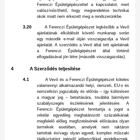
Ferenczi Épületgépészettel a kapcsolatot, mert
valószínűsíthető, hogy megrendelése technikai
okok miatt nem érkezett meg a rendszerünkbe.
3.20
A Ferenczi Épületgépészet legkésőbb a Vevő
ajánlatának elküldését követő munkanap során
egy második e-mail útján visszaigazolja a Vevő
ajánlatát. A szerződés a Vevő által tett ajánlatnak
a Ferenczi Épületgépészet által történő
elfogadásával jön létre (második visszaigazolás).
4 A Szerződés teljesítése
4.1
A Vevő és a Ferenczi Épületgépészet köteles
valamennyi alkalmazandó helyi, nemzeti, EU-s és
nemzetközi jogszabály és előírás – így különösen
a magyar jog – betartására, továbbá bármilyen
szabályszegés észlelésének jelentésére. A
Ferenczi Épületgépészet fenntartja a jogot a
vételár egyedileg meghatározott százalékának
megfelelő előleg megfizetésének előírására olyan
termékek esetében, amelyek nem raktáron
tartottak és/vagy olyan egyedi, komplex műszaki
tájékoztatást igénylő jellemzőkkel rendelkeznek,