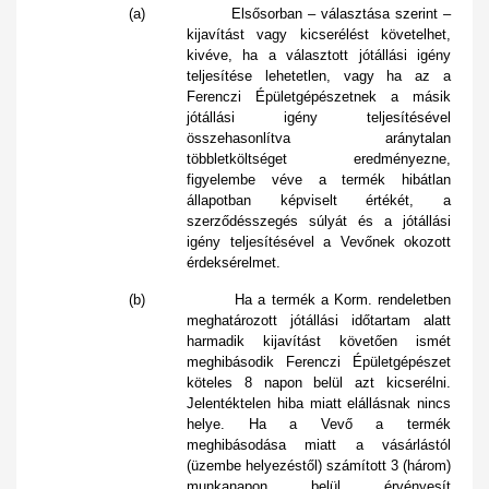
(a) Elsősorban – választása szerint –
kijavítást vagy kicserélést követelhet,
kivéve, ha a választott jótállási igény
teljesítése lehetetlen, vagy ha az a
Ferenczi Épületgépészetnek a másik
jótállási igény teljesítésével
összehasonlítva aránytalan
többletköltséget eredményezne,
figyelembe véve a termék hibátlan
állapotban képviselt értékét, a
szerződésszegés súlyát és a jótállási
igény teljesítésével a Vevőnek okozott
érdeksérelmet.
(b) Ha a termék a Korm. rendeletben
meghatározott jótállási időtartam alatt
harmadik kijavítást követően ismét
meghibásodik Ferenczi Épületgépészet
köteles 8 napon belül azt kicserélni.
Jelentéktelen hiba miatt elállásnak nincs
helye. Ha a Vevő a termék
meghibásodása miatt a vásárlástól
(üzembe helyezéstől) számított 3 (három)
munkanapon belül érvényesít