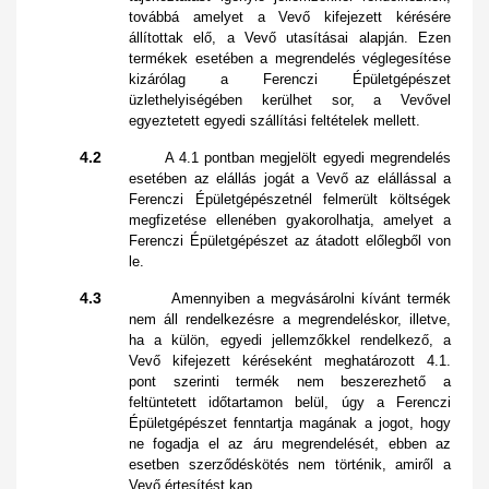
továbbá amelyet a Vevő kifejezett kérésére
állítottak elő, a Vevő utasításai alapján. Ezen
termékek esetében a megrendelés véglegesítése
kizárólag a Ferenczi Épületgépészet
üzlethelyiségében kerülhet sor, a Vevővel
egyeztetett egyedi szállítási feltételek mellett.
4.2
A 4.1 pontban megjelölt egyedi megrendelés
esetében az elállás jogát a Vevő az elállással a
Ferenczi Épületgépészetnél felmerült költségek
megfizetése ellenében gyakorolhatja, amelyet a
Ferenczi Épületgépészet az átadott előlegből von
le.
4.3
Amennyiben a megvásárolni kívánt termék
nem áll rendelkezésre a megrendeléskor, illetve,
ha a külön, egyedi jellemzőkkel rendelkező, a
Vevő kifejezett kéréseként meghatározott 4.1.
pont szerinti termék nem beszerezhető a
feltüntetett időtartamon belül, úgy a Ferenczi
Épületgépészet fenntartja magának a jogot, hogy
ne fogadja el az áru megrendelését, ebben az
esetben szerződéskötés nem történik, amiről a
Vevő értesítést kap.