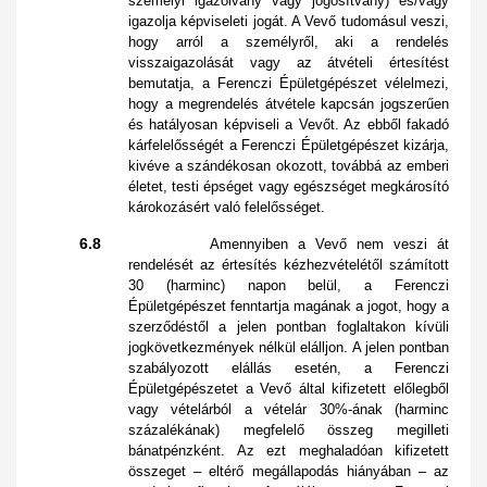
személyi igazolvány vagy jogosítvány) és/vagy
igazolja képviseleti jogát. A Vevő tudomásul veszi,
hogy arról a személyről, aki a rendelés
visszaigazolását vagy az átvételi értesítést
bemutatja, a Ferenczi Épületgépészet vélelmezi,
hogy a megrendelés átvétele kapcsán jogszerűen
és hatályosan képviseli a Vevőt. Az ebből fakadó
kárfelelősségét a Ferenczi Épületgépészet kizárja,
kivéve a szándékosan okozott, továbbá az emberi
életet, testi épséget vagy egészséget megkárosító
károkozásért való felelősséget.
6.8
Amennyiben a Vevő nem veszi át
rendelését
az értesítés kézhezvételétől számított
30 (harminc) napon belül
, a Ferenczi
Épületgépészet fenntartja magának a jogot, hogy a
szerződéstől a jelen pontban foglaltakon kívüli
jogkövetkezmények nélkül elálljon. A jelen pontban
szabályozott elállás esetén, a Ferenczi
Épületgépészetet a Vevő
által kifizetett előlegből
vagy vételárból a vételár 30%-ának (harminc
százalékának) megfelelő összeg megilleti
bánatpénzként. Az ezt meghaladóan kifizetett
összeget – eltérő megállapodás hiányában – az