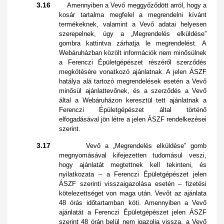
3.16
Amennyiben a Vevő meggyőződött arról, hogy a
kosár tartalma megfelel a megrendelni kívánt
termékeknek, valamint a Vevő adatai helyesen
szerepelnek, úgy a „Megrendelés elküldése”
gombra kattintva zárhatja le megrendelést. A
Webáruházban közölt információk nem minősülnek
a Ferenczi Épületgépészet részéről szerződés
megkötésére vonatkozó ajánlatnak. A jelen ÁSZF
hatálya alá tartozó megrendelések esetén a Vevő
minősül ajánlattevőnek, és a szerződés a Vevő
által a Webáruházon keresztül tett ajánlatnak a
Ferenczi Épületgépészet által történő
elfogadásával jön létre a jelen ÁSZF rendelkezései
szerint.
3.17
Vevő a „Megrendelés elküldése” gomb
megnyomásával kifejezetten tudomásul veszi,
hogy ajánlatát megtettnek kell tekinteni, és
nyilatkozata – a Ferenczi Épületgépészet jelen
ÁSZF szerinti visszaigazolása esetén – fizetési
kötelezettséget von maga után. Vevőt az ajánlata
48 órás időtartamban köti. Amennyiben a Vevő
ajánlatát a Ferenczi Épületgépészet jelen ÁSZF
szerint 48 órán belül nem igazolja vissza, a Vevő