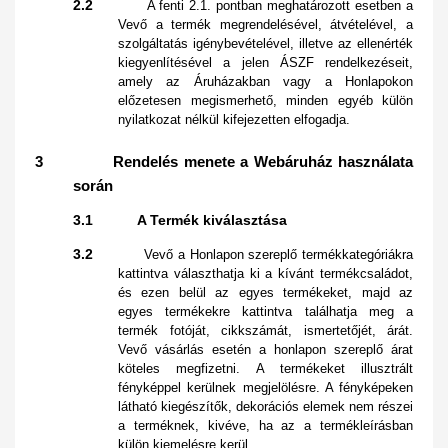
2.2
A fenti 2.1. pontban meghatározott esetben a
Vevő a termék megrendelésével, átvételével, a
szolgáltatás igénybevételével, illetve az ellenérték
kiegyenlítésével a jelen ÁSZF rendelkezéseit,
amely az Áruházakban vagy a Honlapokon
előzetesen megismerhető, minden egyéb külön
nyilatkozat nélkül kifejezetten elfogadja.
3 Rendelés menete a Webáruház használata
során
3.1 A Termék kiválasztása
3.2
Vevő a Honlapon szereplő termékkategóriákra
kattintva választhatja ki a kívánt termékcsaládot,
és ezen belül az egyes termékeket, majd az
egyes termékekre kattintva találhatja meg a
termék fotóját, cikkszámát, ismertetőjét, árát.
Vevő vásárlás esetén a honlapon szereplő árat
köteles megfizetni. A termékeket illusztrált
fényképpel kerülnek megjelölésre. A fényképeken
látható kiegészítők, dekorációs elemek nem részei
a terméknek, kivéve, ha az a termékleírásban
külön kiemelésre kerül.