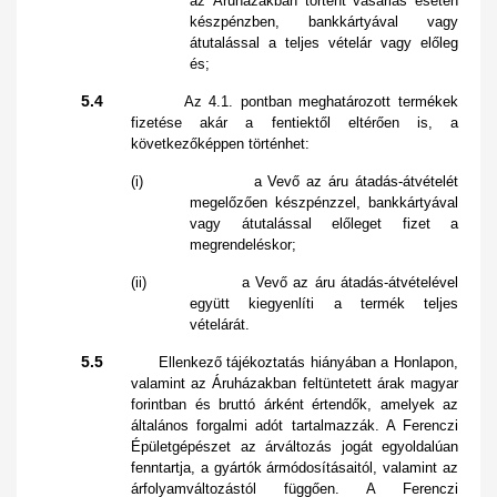
az Áruházakban történt vásárlás esetén
készpénzben, bankkártyával vagy
átutalással a teljes vételár vagy előleg
és;
5.4
Az 4.1. pontban meghatározott termékek
fizetése akár a fentiektől eltérően is, a
következőképpen történhet:
(i) a Vevő az áru átadás-átvételét
megelőzően készpénzzel, bankkártyával
vagy átutalással előleget fizet a
megrendeléskor;
(ii) a Vevő az áru átadás-átvételével
együtt kiegyenlíti a termék teljes
vételárát.
5.5
Ellenkező tájékoztatás hiányában a Honlapon,
valamint az Áruházakban feltüntetett árak magyar
forintban és bruttó árként értendők, amelyek az
általános forgalmi adót tartalmazzák. A Ferenczi
Épületgépészet az árváltozás jogát egyoldalúan
fenntartja, a gyártók ármódosításaitól, valamint az
árfolyamváltozástól függően. A Ferenczi