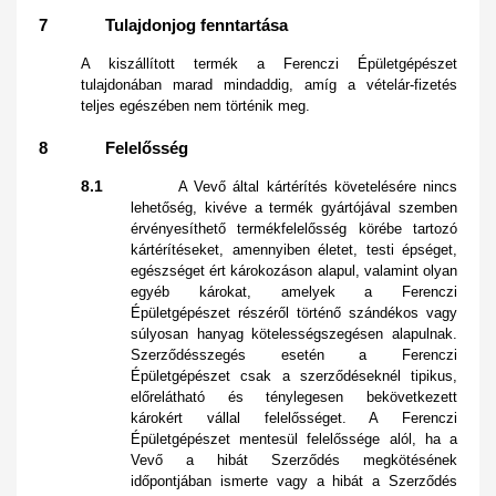
7 Tulajdonjog fenntartása
A kiszállított termék a Ferenczi Épületgépészet
tulajdonában marad mindaddig, amíg a vételár-fizetés
teljes egészében nem történik meg.
8 Felelősség
8.1
A Vevő által kártérítés követelésére nincs
lehetőség, kivéve a termék gyártójával szemben
érvényesíthető termékfelelősség körébe tartozó
kártérítéseket, amennyiben életet, testi épséget,
egészséget ért károkozáson alapul, valamint olyan
egyéb károkat, amelyek a Ferenczi
Épületgépészet részéről történő szándékos vagy
súlyosan hanyag kötelességszegésen alapulnak.
Szerződésszegés esetén a Ferenczi
Épületgépészet csak a szerződéseknél tipikus,
előrelátható és ténylegesen bekövetkezett
károkért vállal felelősséget. A Ferenczi
Épületgépészet mentesül felelőssége alól, ha a
Vevő a hibát Szerződés megkötésének
időpontjában ismerte vagy a hibát a Szerződés