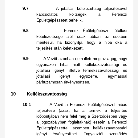
9.7
A jótállási kötelezettség teljesítésével
kapcsolatos költségek a Ferenczi
Épületgépészetet terhelik.
9.8
Ferenczi Épületgépészet jótállási
kötelezettsége alól csak abban az esetben
mentesül, ha bizonyítja, hogy a hiba oka a
teljesítés után keletkezett.
9.9
A Vevőt azonban nem illeti meg az a jog, hogy
ugyanazon hiba miatt kellékszavatossági és
jótállási igényt, illetve termékszavatossági és
jótállási igényt egyszerre, egymással
párhuzamosan érvényesítsen.
10 Kellékszavatosság
10.1
A Vevő a Ferenczi Épületgépészet hibás
teljesítése (azaz, ha a termék a teljesítés
időpontjában nem felel meg a Szerződésben vagy
a jogszabályban foglaltaknak) esetén a Ferenczi
Épületgépészettel szemben kellékszavatossági
igényt érvényesíthet. Fogyasztói szerződés