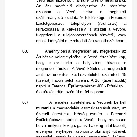
Vevő által biztosított járműre történő felrakásáról.
Az áru megfelelő elhelyezése és rögzítése
azonban a Vevő, illetve a megbízott
szállítmányozó feladata és felelőssége, a Ferenczi
Épületgépészet telephelyén (Áruházak) a
felrakodással a kárveszély is átszáll a Vevőre,
függetlenül a tulajdonszerzésnek tényétől, vagy
annak hiányától a felrakodott áru vonatkozásában.
6.6
Amennyiben a megrendelt áru megérkezik az
Áruházak valamelyikébe, a Vevő értesítést kap,
hogy mikor tudja a helyszínen átvenni a
megrendelt árukat. A Vevő köteles a megrendelt
árut az értesítés kézhezvételétől számított 15
(tizenöt) napon belül átvenni. A 16. (tizenhatodik)
naptól a Ferenczi Épületgépészet 400,- Ft/raklap +
áfa tárolási díjat számíthat fel naponta.
6.7
A rendelés átvételéhez a Vevőnek be kell
mutatnia a megrendelés visszaigazolását vagy az
átvételi értesítést. Kétség esetén a Ferenczi
Épületgépészet kérheti a Vevőt, hogy mutasson
be valamilyen, közigazgatási hatóság által kiadott,
érvényes fényképes azonosító okmányt (útlevél,