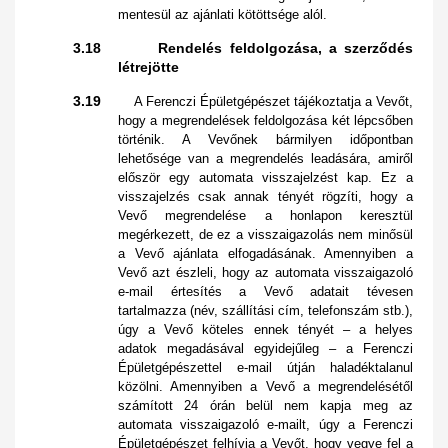
mentesül az ajánlati kötöttsége alól.
3.18 Rendelés feldolgozása, a szerződés
létrejötte
3.19
A Ferenczi Épületgépészet tájékoztatja a Vevőt,
hogy a megrendelések feldolgozása két lépcsőben
történik. A Vevőnek bármilyen időpontban
lehetősége van a megrendelés leadására, amiről
először egy automata visszajelzést kap. Ez a
visszajelzés csak annak tényét rögzíti, hogy a
Vevő megrendelése a honlapon keresztül
megérkezett, de ez a visszaigazolás nem minősül
a Vevő ajánlata elfogadásának. Amennyiben a
Vevő azt észleli, hogy az automata visszaigazoló
e-mail értesítés a Vevő adatait tévesen
tartalmazza (név, szállítási cím, telefonszám stb.),
úgy a Vevő köteles ennek tényét – a helyes
adatok megadásával egyidejűleg – a Ferenczi
Épületgépészettel e-mail útján haladéktalanul
közölni. Amennyiben a Vevő a megrendelésétől
számított 24 órán belül nem kapja meg az
automata visszaigazoló e-mailt, úgy a Ferenczi
Épületgépészet felhívja a Vevőt, hogy vegye fel a