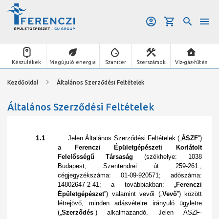
Készülékek
Megújuló energia
Szaniter
Szerszámok
Víz-gáz-fűtés
Kezdőoldal
Általános Szerződési Feltételek
Általános Szerződési Feltételek
1.1
Jelen Általános Szerződési Feltételek („
ÁSZF
”)
a
Ferenczi Épületgépészeti Korlátolt
Felelősségű Társaság
(székhelye: 1038
Budapest, Szentendrei út 259-261.;
cégjegyzékszáma: 01-09-920571; adószáma:
14802647-2-41; a továbbiakban: „
Ferenczi
Épületgépészet
”) valamint vevői („
Vevő
”) között
létrejövő, minden adásvételre irányuló ügyletre
(„
Szerződés
”) alkalmazandó. Jelen ÁSZF-