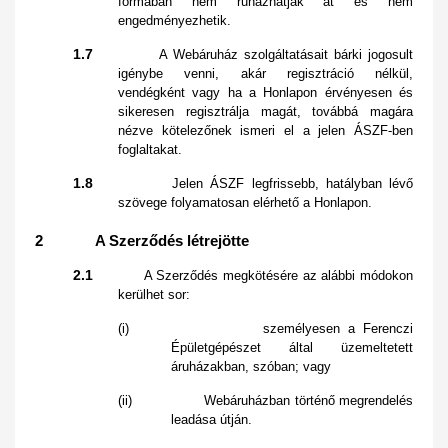
formában nem ruházhatják át és nem
engedményezhetik.
1.7
A Webáruház szolgáltatásait bárki jogosult
igénybe venni, akár regisztráció nélkül,
vendégként vagy ha a Honlapon érvényesen és
sikeresen regisztrálja magát, továbbá magára
nézve kötelezőnek ismeri el a jelen ÁSZF-ben
foglaltakat.
1.8
Jelen ÁSZF legfrissebb, hatályban lévő
szövege folyamatosan elérhető a Honlapon.
2 A Szerződés létrejötte
2.1
A Szerződés megkötésére az alábbi módokon
kerülhet sor:
(i) személyesen a Ferenczi
Épületgépészet által üzemeltetett
áruházakban, szóban; vagy
(ii) Webáruházban történő megrendelés
leadása útján.