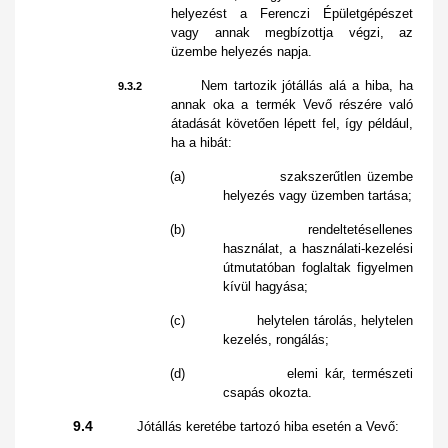
helyezést a Ferenczi Épületgépészet
vagy annak megbízottja végzi, az
üzembe helyezés napja.
Nem tartozik jótállás alá a hiba, ha
9.3.2
annak oka a termék Vevő részére való
átadását követően lépett fel, így például,
ha a hibát:
(a) szakszerűtlen üzembe
helyezés vagy üzemben tartása;
(b) rendeltetésellenes
használat, a használati-kezelési
útmutatóban foglaltak figyelmen
kívül hagyása;
(c) helytelen tárolás, helytelen
kezelés, rongálás;
(d) elemi kár, természeti
csapás okozta.
9.4
Jótállás keretébe tartozó hiba esetén a Vevő: