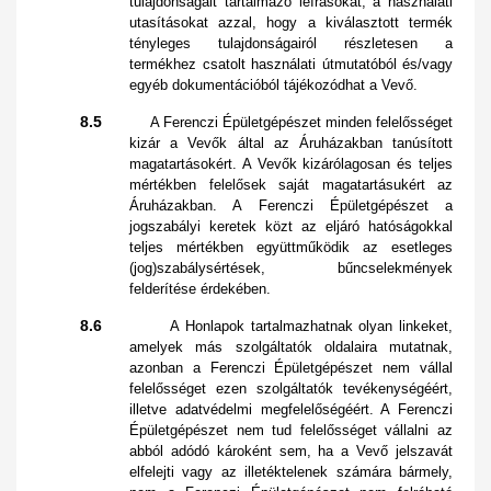
tulajdonságait tartalmazó leírásokat, a használati
utasításokat azzal, hogy a kiválasztott termék
tényleges tulajdonságairól részletesen a
termékhez csatolt használati útmutatóból és/vagy
egyéb dokumentációból tájékozódhat a Vevő.
8.5
A Ferenczi Épületgépészet minden felelősséget
kizár a Vevők által az Áruházakban tanúsított
magatartásokért. A Vevők kizárólagosan és teljes
mértékben felelősek saját magatartásukért az
Áruházakban. A Ferenczi Épületgépészet a
jogszabályi keretek közt az eljáró hatóságokkal
teljes mértékben együttműködik az esetleges
(jog)szabálysértések, bűncselekmények
felderítése érdekében.
8.6
A Honlapok tartalmazhatnak olyan linkeket,
amelyek más szolgáltatók oldalaira mutatnak,
azonban a Ferenczi Épületgépészet nem vállal
felelősséget ezen szolgáltatók tevékenységéért,
illetve adatvédelmi megfelelőségéért. A Ferenczi
Épületgépészet nem tud felelősséget vállalni az
abból adódó károként sem, ha a Vevő jelszavát
elfelejti vagy az illetéktelenek számára bármely,