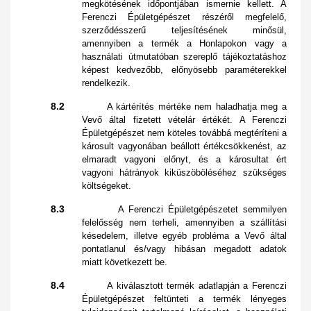
megkötésének időpontjában ismernie kellett. A
Ferenczi Épületgépészet részéről megfelelő,
szerződésszerű teljesítésének minősül,
amennyiben a termék a Honlapokon vagy a
használati útmutatóban szereplő tájékoztatáshoz
képest kedvezőbb, előnyösebb paraméterekkel
rendelkezik.
8.2
A kártérítés mértéke nem haladhatja meg a
Vevő által fizetett vételár értékét. A Ferenczi
Épületgépészet nem köteles továbbá megtéríteni a
károsult vagyonában beállott értékcsökkenést, az
elmaradt vagyoni előnyt, és a károsultat ért
vagyoni hátrányok kiküszöböléséhez szükséges
költségeket.
8.3
A Ferenczi Épületgépészetet semmilyen
felelősség nem terheli, amennyiben a szállítási
késedelem, illetve egyéb probléma a Vevő által
pontatlanul és/vagy hibásan megadott adatok
miatt következett be.
8.4
A kiválasztott termék adatlapján a Ferenczi
Épületgépészet feltünteti a termék lényeges