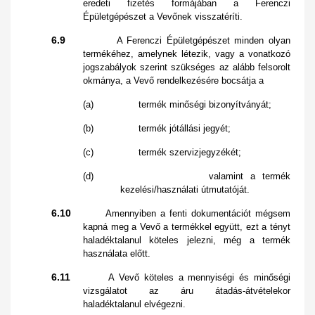
eredeti fizetés formájában a Ferenczi
Épületgépészet a Vevőnek visszatéríti.
6.9
A Ferenczi Épületgépészet minden olyan
termékéhez, amelynek létezik, vagy a vonatkozó
jogszabályok szerint szükséges az alább felsorolt
okmánya, a Vevő rendelkezésére bocsátja a
(a) termék minőségi bizonyítványát;
(b) termék jótállási jegyét;
(c) termék szervizjegyzékét;
(d) valamint a termék
kezelési/használati útmutatóját.
6.10
Amennyiben a fenti dokumentációt mégsem
kapná meg a Vevő a termékkel együtt, ezt a tényt
haladéktalanul köteles jelezni, még a termék
használata előtt.
6.11
A Vevő köteles a mennyiségi és minőségi
vizsgálatot az áru átadás-átvételekor
haladéktalanul elvégezni.