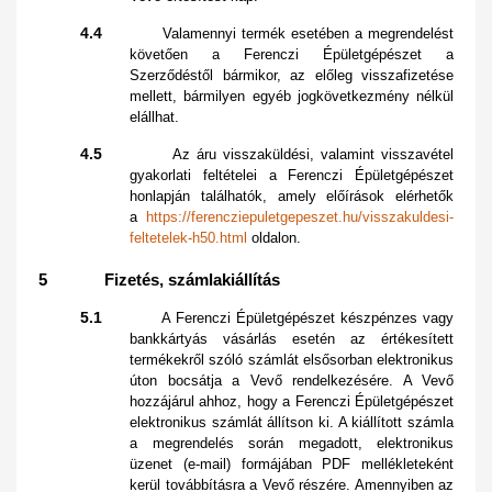
4.4
Valamennyi termék esetében a megrendelést
követően a Ferenczi Épületgépészet a
Szerződéstől bármikor, az előleg visszafizetése
mellett, bármilyen egyéb jogkövetkezmény nélkül
elállhat.
4.5
Az áru visszaküldési, valamint visszavétel
gyakorlati feltételei a Ferenczi Épületgépészet
honlapján találhatók, amely előírások elérhetők
a
https://ferencziepuletgepeszet.hu/visszakuldesi-
feltetelek-h50.html
oldalon.
5 Fizetés, számlakiállítás
5.1
A Ferenczi Épületgépészet készpénzes vagy
bankkártyás vásárlás esetén az értékesített
termékekről szóló számlát elsősorban elektronikus
úton bocsátja a Vevő rendelkezésére. A Vevő
hozzájárul ahhoz, hogy a Ferenczi Épületgépészet
elektronikus számlát állítson ki. A kiállított számla
a megrendelés során megadott, elektronikus
üzenet (e-mail) formájában PDF mellékleteként
kerül továbbításra a Vevő részére. Amennyiben az