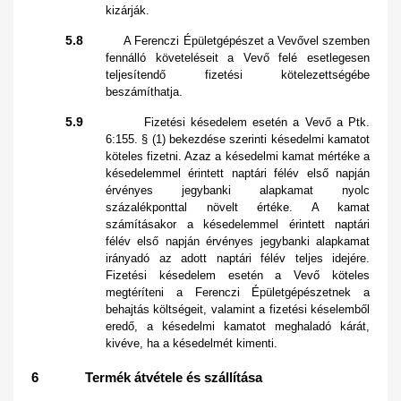
kizárják.
5.8
A Ferenczi Épületgépészet a Vevővel szemben
fennálló követeléseit a Vevő felé esetlegesen
teljesítendő fizetési kötelezettségébe
beszámíthatja.
5.9
Fizetési késedelem esetén a Vevő a Ptk.
6:155. § (1) bekezdése szerinti késedelmi kamatot
köteles fizetni. Azaz a késedelmi kamat mértéke a
késedelemmel érintett naptári félév első napján
érvényes jegybanki alapkamat nyolc
százalékponttal növelt értéke. A kamat
számításakor a késedelemmel érintett naptári
félév első napján érvényes jegybanki alapkamat
irányadó az adott naptári félév teljes idejére.
Fizetési késedelem esetén a Vevő köteles
megtéríteni a Ferenczi Épületgépészetnek a
behajtás költségeit, valamint a fizetési késelemből
eredő, a késedelmi kamatot meghaladó kárát,
kivéve, ha a késedelmét kimenti.
6 Termék átvétele és szállítása