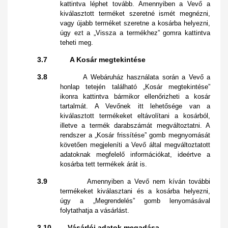
kattintva léphet tovább. Amennyiben a Vevő a
kiválasztott terméket szeretné ismét megnézni,
vagy újabb terméket szeretne a kosárba helyezni,
úgy ezt a „Vissza a termékhez” gomra kattintva
teheti meg.
3.7 A Kosár megtekintése
3.8
A Webáruház használata során a Vevő a
honlap tetején található „Kosár megtekintése”
ikonra kattintva bármikor ellenőrizheti a kosár
tartalmát. A Vevőnek itt lehetősége van a
kiválasztott termékeket eltávolítani a kosárból,
illetve a termék darabszámát megváltoztatni. A
rendszer a „Kosár frissítése” gomb megnyomását
követően megjeleníti a Vevő által megváltoztatott
adatoknak megfelelő információkat, ideértve a
kosárba tett termékek árát is.
3.9
Amennyiben a Vevő nem kíván további
termékeket kiválasztani és a kosárba helyezni,
úgy a „Megrendelés” gomb lenyomásával
folytathatja a vásárlást.
3.10 Vásárlói adatok megadása