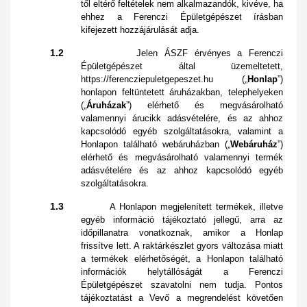
től eltérő feltételek nem alkalmazandók, kivéve, ha
ehhez a Ferenczi Épületgépészet írásban
kifejezett hozzájárulását adja.
1.2
Jelen ÁSZF érvényes a Ferenczi
Épületgépészet által üzemeltetett,
https://ferencziepuletgepeszet.hu („
Honlap
”)
honlapon feltüntetett áruházakban, telephelyeken
(„
Áruházak
”) elérhető és megvásárolható
valamennyi árucikk adásvételére, és az ahhoz
kapcsolódó egyéb szolgáltatásokra, valamint a
Honlapon található webáruházban („
Webáruház
”)
elérhető és megvásárolható valamennyi termék
adásvételére és az ahhoz kapcsolódó egyéb
szolgáltatásokra.
1.3
A Honlapon megjelenített termékek, illetve
egyéb információ tájékoztató jellegű, arra az
időpillanatra vonatkoznak, amikor a Honlap
frissítve lett. A raktárkészlet gyors változása miatt
a termékek elérhetőségét, a Honlapon található
információk helytállóságát a Ferenczi
Épületgépészet szavatolni nem tudja. Pontos
tájékoztatást a Vevő a megrendelést követően