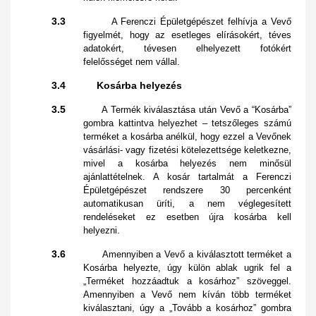
3.3
A Ferenczi Épületgépészet felhívja a Vevő
figyelmét, hogy az esetleges elírásokért, téves
adatokért, tévesen elhelyezett fotókért
felelősséget nem vállal.
3.4 Kosárba helyezés
3.5
A Termék kiválasztása után Vevő a “Kosárba”
gombra kattintva helyezhet – tetszőleges számú
terméket a kosárba anélkül, hogy ezzel a Vevőnek
vásárlási- vagy fizetési kötelezettsége keletkezne,
mivel a kosárba helyezés nem minősül
ajánlattételnek. A kosár tartalmát a Ferenczi
Épületgépészet rendszere 30 percenként
automatikusan üríti, a nem véglegesített
rendeléseket ez esetben újra kosárba kell
helyezni.
3.6
Amennyiben a Vevő a kiválasztott terméket a
Kosárba helyezte, úgy külön ablak ugrik fel a
„Terméket hozzáadtuk a kosárhoz” szöveggel.
Amennyiben a Vevő nem kíván több terméket
kiválasztani, úgy a „Tovább a kosárhoz” gombra