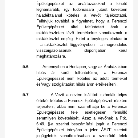
Épületgépészet az árváltozásokról a lehető
leghamarabb, így tudomására jutást követően
haladéktalanul köteles a Vevőt tájékoztatni.
Felhívjuk továbbá a figyelmet, hogy a Ferenczi
Épületgépészet által feltüntetett árak a
raktárkészleten lévő termékekre vonatkoznak a
raktárkészlet erejéig. Ezért a tényleges eladási ár
– a raktárkészlet függvényében – a megrendelés
visszaigazolásának időpontjában kerül
meghatározásra.
5.6
Amennyiben a Honlapon, vagy az Áruházakban
hibás ár kerül feltüntetésre, a Ferenczi
Épületgépészet nem köteles az adott terméket
és/vagy szolgáltatást hibás áron értékesíteni.
5.7
A Vevő a nevére kiállított számlák teljes
értékét köteles a Ferenczi Épületgépészet részére
teljesíteni, abba nem számíthatja be a Ferenczi
Épületgépészet felé esetlegesen fennálló
semmilyen követelését. Azaz a Vevőnek a Ptk.
6:49. §-a szerinti beszámítási jogát a Ferenczi
Épületgépészet irányába a jelen ÁSZF szerinti
jogügyletek vonatkozásában a szerződő felek