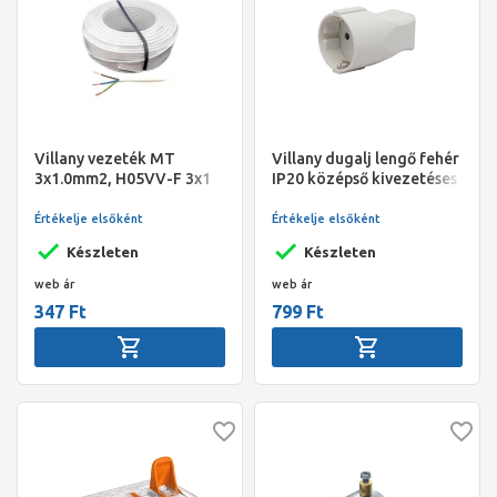
Villany vezeték MT
Villany dugalj lengő fehér
3x1.0mm2, H05VV-F 3x1
IP20 középső kivezetéses
fehér
Értékelje elsőként
Értékelje elsőként
Készleten
Készleten
web ár
web ár
347 Ft
799 Ft