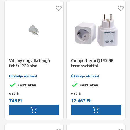
Villany dugvilla lengő
Computherm Q1RX RF
fehér IP20 alsó
termosztáttal
kivezetéssel
vezérelhető dugalj -
COMQ001
Értékelje elsőként
Értékelje elsőként
Készleten
Készleten
web ár
web ár
746 Ft
12 467 Ft