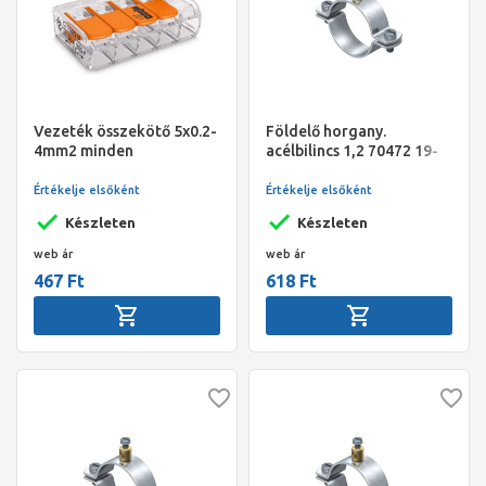
Vezeték összekötő 5x0.2-
Földelő horgany.
4mm2 minden
acélbilincs 1,2 70472 19-
vezetéktípushoz,karos,221-
22,CMT19
415
Értékelje elsőként
Értékelje elsőként
Készleten
Készleten
web ár
web ár
467 Ft
618 Ft