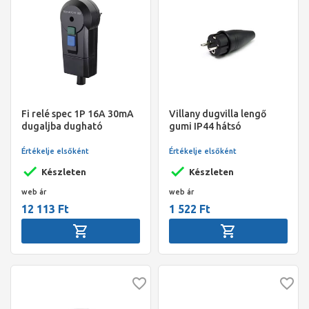
Fi relé spec 1P 16A 30mA
Villany dugvilla lengő
dugaljba dugható
gumi IP44 hátsó
IP44,0670H
kivezetéssel
Értékelje elsőként
Értékelje elsőként
Készleten
Készleten
web ár
web ár
12 113 Ft
1 522 Ft