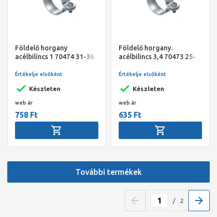
Földelő horgany
Földelő horgany.
acélbilincs 1 70474 31-36
acélbilincs 3,4 70473 25-
CMT31
28,CMT25
Értékelje elsőként
Értékelje elsőként
Készleten
Készleten
web ár
web ár
758 Ft
635 Ft
További termékek
/
2