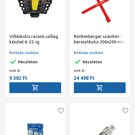
Villáskulcs racsnis csillag
Rothenberger szaniter-
készlet 6-22-ig
keresztkulcs 200x200 mm
Értékelje elsőként
Értékelje elsőként
Készleten
Készleten
web ár
web ár
9 382 Ft
24 498 Ft