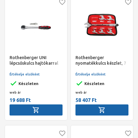
Rothenberger UNI
Rothenberger
lépcsőskulcs hajtókarral
nyomatékkulcs készlet, 7
(cafnikulcs készlet)
részes, 17-29 mm
Értékelje elsőként
Értékelje elsőként
Készleten
Készleten
web ár
web ár
19 688 Ft
58 407 Ft