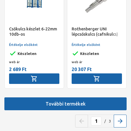
Csőkulcs készlet 6-22mm
Rothenberger UNI
10db-os
lépcsőskulcs (cafnikulcs)
Értékelje elsőként
Értékelje elsőként
Készleten
Készleten
web ár
web ár
2 689 Ft
20 307 Ft
További termékek
/
3