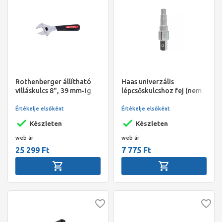
Rothenberger állítható
Haas univerzális
villáskulcs 8", 39 mm-ig
lépcsőskulcshoz fej (nem
komplett kulcs)
Értékelje elsőként
Értékelje elsőként
Készleten
Készleten
web ár
web ár
25 299 Ft
7 775 Ft