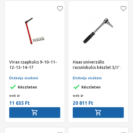
Virax csapkulcs 9-10-11-
Haas univerzális
12-13-14-17
racsniskulcs készlet 3/8",
1/2", 3/4", 1"
Értékelje elsőként
Értékelje elsőként
Készleten
Készleten
web ár
web ár
11 635 Ft
20 811 Ft