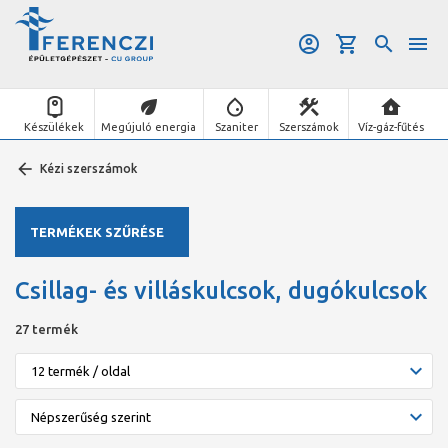
Készülékek
Megújuló energia
Szaniter
Szerszámok
Víz-gáz-fűtés
Kézi szerszámok
TERMÉKEK SZŰRÉSE
Csillag- és villáskulcsok, dugókulcsok
27 termék