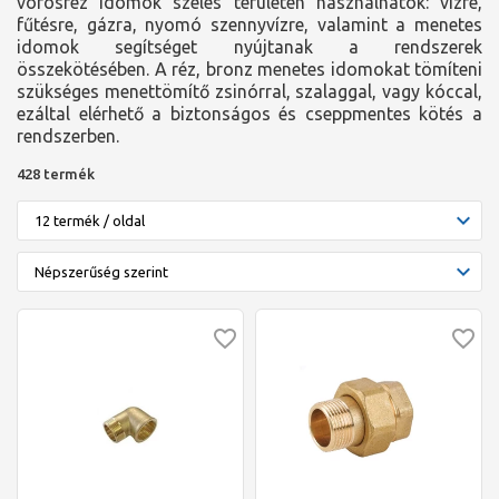
vörösréz idomok széles területen használhatók: vízre,
fűtésre, gázra, nyomó szennyvízre, valamint a menetes
idomok segítséget nyújtanak a rendszerek
összekötésében. A réz, bronz menetes idomokat tömíteni
szükséges menettömítő zsinórral, szalaggal, vagy kóccal,
ezáltal elérhető a biztonságos és cseppmentes kötés a
rendszerben.
428 termék