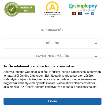
INFORMÁCIÓK
RÓLUNK
EGYÉB INFORMÁCIÓK
Az Ön adatainak védelme fontos számunkra
VÁSÁRLÓI INFORMÁCIÓK
Ahogy a legtöbb weboldal, a miénk is sütiket (cookie-kat) használ a nagyobb
felhasználói élmény érdekében. Ezt látogatóink adatainak elemzésére,
webhelyünk fejlesztésére, személyre szabott tartalom megjelenítésére és
nagyszerű webhely-élmény biztosítására, valamint célzott hirdetésekhez
alkalmazzuk. Az "Értem" gombra kattintva Ön elfogadja a sütik használatát.
Minden jog fenntartva. © Adatkezelés nyilvántartási száma NAIH-
87052/2015.
Értem
Ügyfélszolgálat: +36 1 700 3500