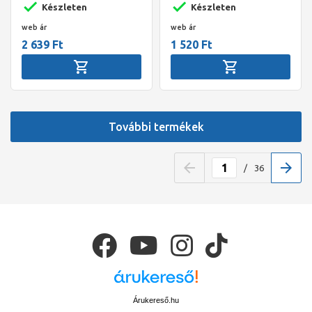
Készleten
Készleten
web ár
web ár
2 639 Ft
1 520 Ft
További termékek
/
36
Árukereső.hu