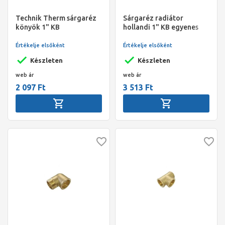
Technik Therm sárgaréz
Sárgaréz radiátor
könyök 1" KB
hollandi 1" KB egyenes
Értékelje elsőként
Értékelje elsőként
Készleten
Készleten
web ár
web ár
2 097 Ft
3 513 Ft