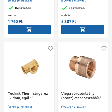
Értékelje elsőként
Értékelje elsőként
Készleten
Készleten
web ár
web ár
1 760 Ft
5 307 Ft
Technik Therm sárgaréz
Viega vörösöntvény
T-idom, egál 1"
(bronz) csaphosszabbító
1/2" - 20 mm
Értékelje elsőként
Értékelje elsőként