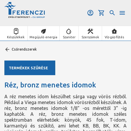
Készülékek
Megújuló energia
Szaniter
Szerszámok
Víz-gáz-fűtés
Csőrendszerek
TERMÉKEK SZŰRÉSE
Réz, bronz menetes idomok
A réz menetes idom készülhet sárga vagy vörös rézből.
Például a Viega menetes idomok vörösrézből készülnek. A
réz, bronz menetes idomok 1/8” -os mérettől 3” -ig
kaphatók. A réz, bronz menetes idomok széles
spektrumban elérhetőek: könyök, 45 fok, T-idom,
karmantyú és szűkítő, ami lehet KB, BB, BK, KK. A