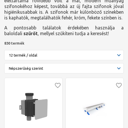
élettartama rövidebb volt a mai, modern műanyag
szifonokéhoz képest, továbbá az új fajta szifonok jóval
higiénikusabbak is. A szifonok már különböző színekben
is kaphatók, megtalálhatók fehér, króm, fekete színben is.
A pontosabb találatok érdekében használja a
baloldali
szűrőt
, mellyel szűkíteni tudja a keresést!
830 termék