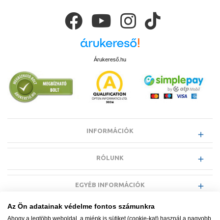
Árukereső.hu
INFORMÁCIÓK
RÓLUNK
EGYÉB INFORMÁCIÓK
Az Ön adatainak védelme fontos számunkra
VÁSÁRLÓI INFORMÁCIÓK
Ahogy a legtöbb weboldal, a miénk is sütiket (cookie-kat) használ a nagyobb