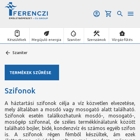
Készülékek
Megújuló energia
Szaniter
Szerszámok
Víz-gáz-fűtés
Szaniter
TERMÉKEK SZŰRÉSE
Szifonok
A háztartási szifonok célja a víz közvetlen elvezetése,
mely általában a mosdó vagy mosogató alatt található.
Szifonok esetén találkozhatunk mosdó-, mosogató-,
mosógép szifonnal, de széles termékkínálatunk között
található bojler, bidé, kondenzvíz és számos egyéb szifon
is. A szifonok régen fémből készültek, ám ezek