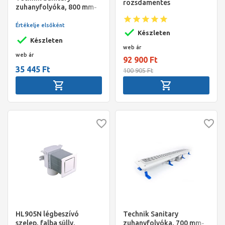
rozsdamentes
zuhanyfolyóka, 800 mm-
zuhanyfolyóka,
es, Harmoni ráccsal
elektropolírozott,
Értékelje elsőként
szálcsiszolt acél, 30-90
Készleten
cm
Készleten
web ár
web ár
92 900 Ft
35 445 Ft
100 905 Ft
HL905N légbeszívó
Technik Sanitary
szelep, falba sülly.
zuhanyfolyóka, 700 mm-