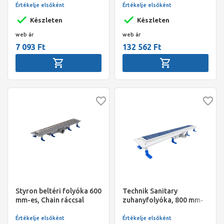
építési magasság: 70-100
Értékelje elsőként
Értékelje elsőként
mm
Készleten
Készleten
web ár
web ár
7 093 Ft
132 562 Ft
Styron beltéri folyóka 600
Technik Sanitary
mm-es, Chain ráccsal
zuhanyfolyóka, 800 mm-
es, Floore ráccsal
Értékelje elsőként
Értékelje elsőként