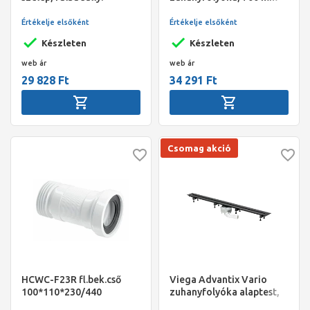
Komplett
es, Medium ráccsal
Értékelje elsőként
Értékelje elsőként
Készleten
Készleten
web ár
web ár
29 828 Ft
34 291 Ft
Csomag akció
HCWC-F23R fl.bek.cső
Viega Advantix Vario
100*110*230/440
zuhanyfolyóka alaptest,
padló, 300-1200 mm,