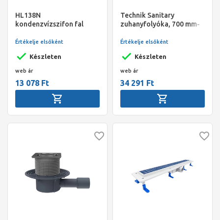
HL138N
Technik Sanitary
kondenzvízszifon fal
zuhanyfolyóka, 700 mm-
alatti DN32-100x100mm
es, Harmoni ráccsal
Értékelje elsőként
Értékelje elsőként
Készleten
Készleten
web ár
web ár
13 078 Ft
34 291 Ft