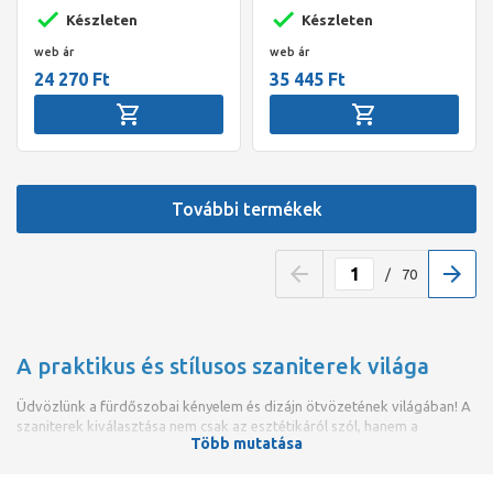
Készleten
Készleten
web ár
web ár
24 270 Ft
35 445 Ft
További termékek
/
70
A praktikus és stílusos szaniterek világa
Üdvözlünk a fürdőszobai kényelem és dizájn ötvözetének világában! A
szaniterek kiválasztása nem csak az esztétikáról szól, hanem a
Több mutatása
praktikusságról és a funkcionalitásról is. Az alábbiakban megpróbáltuk
összeszedni, hogyan választhatjuk ki a számunkra tökéletes szanitert
otthonunkba.