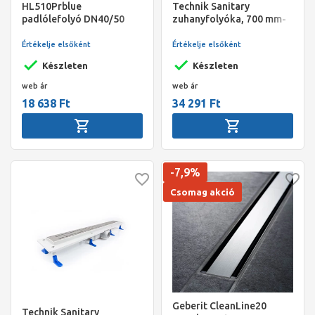
HL510Prblue
Technik Sanitary
padlólefolyó DN40/50
zuhanyfolyóka, 700 mm-
vízszintes kimenettel,
es, Floore ráccsal
szigetelő karimával,
Értékelje elsőként
Értékelje elsőként
"Primus blue"
Készleten
Készleten
bűzzárral,123x123mm/115x115mm
web ár
web ár
18 638 Ft
34 291 Ft
-7,9%
Csomag akció
Geberit CleanLine20
Technik Sanitary