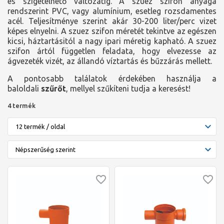
és szigetelhető változatig. A szuez szifon anyaga
rendszerint PVC, vagy alumínium, esetleg rozsdamentes
acél. Teljesítménye szerint akár 30-200 liter/perc vizet
képes elnyelni. A szuez szifon méretét tekintve az egészen
kicsi, háztartásitól a nagy ipari méretig kapható. A szuez
szifon ártól független feladata, hogy elvezesse az
ágvezeték vizét, az állandó víztartás és bűzzárás mellett.
A pontosabb találatok érdekében használja a
baloldali
szűrőt
, mellyel szűkíteni tudja a keresést!
4 termék