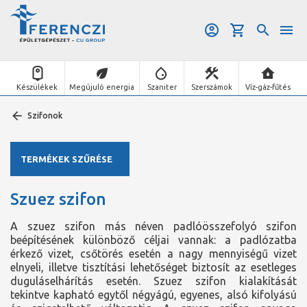
Készülékek
Megújuló energia
Szaniter
Szerszámok
Víz-gáz-fűtés
Szifonok
TERMÉKEK SZŰRÉSE
Szuez szifon
A szuez szifon más néven padlóösszefolyó szifon
beépítésének különböző céljai vannak: a padlózatba
érkező vizet, csőtörés esetén a nagy mennyiségű vizet
elnyeli, illetve tisztítási lehetőséget biztosít az esetleges
duguláselhárítás esetén. Szuez szifon kialakítását
tekintve kapható egytől négyágú, egyenes, alsó kifolyású