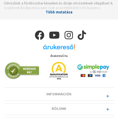
Üdvözlünk a fürdőszobai kényelem és dizájn ötvözetének világában! A
szaniterek kiválasztása nem csak az esztétikáról szól, hanem a
Több mutatása
praktikusságról és a funkcionalitásról is. Az alábbiakban megpróbáltuk
összeszedni, hogyan választhatjuk ki a számunkra tökéletes szanitert
otthonunkba.
Árukereső.hu
INFORMÁCIÓK
RÓLUNK