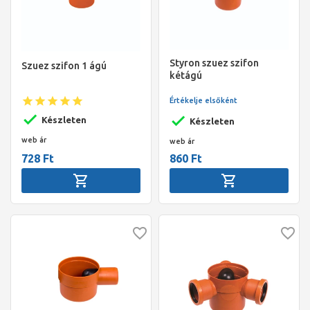
Styron szuez szifon
Szuez szifon 1 ágú
kétágú
Értékelje elsőként
Készleten
Készleten
web ár
web ár
728 Ft
860 Ft