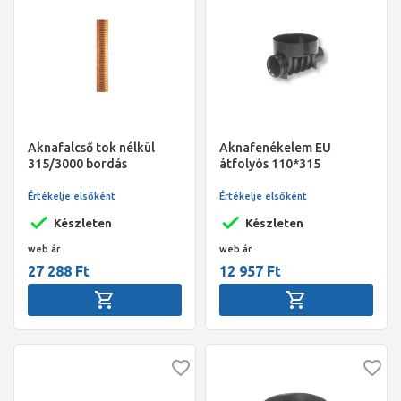
Aknafalcső tok nélkül
Aknafenékelem EU
315/3000 bordás
átfolyós 110*315
Értékelje elsőként
Értékelje elsőként
Készleten
Készleten
web ár
web ár
27 288 Ft
12 957 Ft