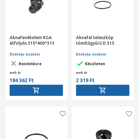
Aknafenékelem KGA
Aknafal teleszkóp
átfolyós 315*400*315
tömítőgyűrű D 315
Értékelje elsőként
Értékelje elsőként
Rendelésre
Készleten
web ár
web ár
184 362 Ft
2 319 Ft