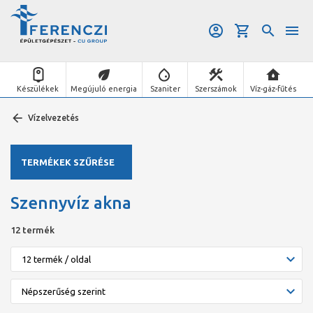
Készülékek
Megújuló energia
Szaniter
Szerszámok
Víz-gáz-fűtés
Vízelvezetés
TERMÉKEK SZŰRÉSE
Szennyvíz akna
12 termék