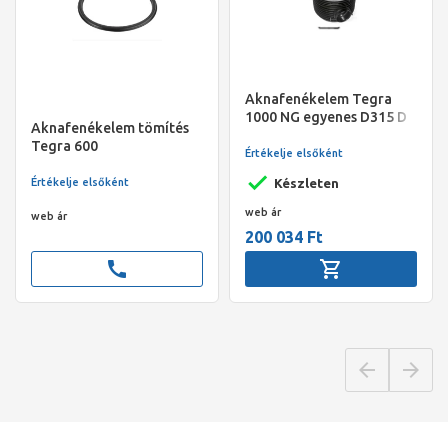
Aknafenékelem Tegra
1000 NG egyenes D315 D
Aknafenékelem tömítés
Tegra 600
Értékelje elsőként
Értékelje elsőként
Készleten
web ár
web ár
200 034 Ft
call