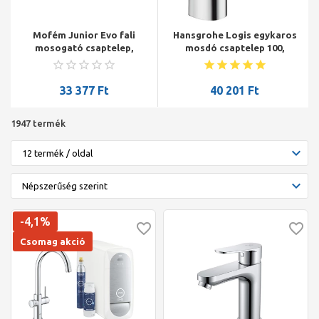
Mofém Junior Evo fali
Hansgrohe Logis egykaros
mosogató csaptelep,
mosdó csaptelep 100,
forgatható kifolyócsővel
push-open lefolyó-
garnitúrával, króm
33 377
Ft
40 201
Ft
1947 termék
-4,1%
Csomag akció