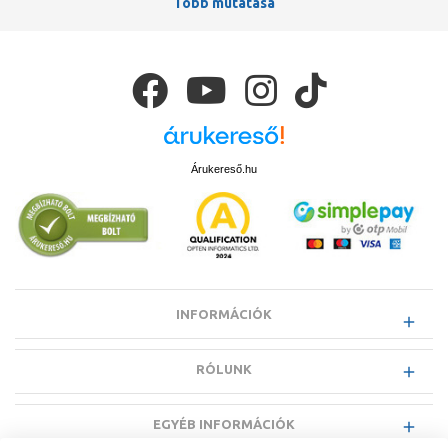
Több mutatása
szerelvénye, ezért kiemelten fontos a megfelelő minőség és hosszú
élettartam. Az ideális csaptelep nemcsak
megbízható
, hanem
esztétikailag is harmonizál a környezetével, emellett
víztakarékos
működésre
képes és könnyen szabályozható. A korszerű típusok
között egyre több rendelkezik
forrázásvédelemmel
vagy akár
speciális higiéniai funkciókkal is.
A csaptelepek kiválasztásakor mind a design, mind a
funkcionalitás
fontos szempont, különösen a konyhai alkalmazás esetén. Az
ergonomikus kialakítás mellett elvárható, hogy egy minőségi csaptelep
Árukereső.hu
akár
több évtizedig
is zavartalanul működjön.
A fürdőszobai csaptelepeknél megkülönböztethetjük a
mosdóhoz,
bidéhez, kádhoz
vagy
zuhanyhoz
KMT (kád-mosdó töltő)
megoldásokat. Elhelyezésük szerint lehetnek
álló, fali, falsík alatti
(süllyesztett)
, illetve
kádperemre szerelhető
Kialakítás szerint elérhetők
egykaros, tekerőgombos,
INFORMÁCIÓK
termosztátos, infrás vagy önelzárós
Grohe, Hansgrohe, Kludi,
MofémTeka is – mindegyik megbízható, minőségi megoldást kínál.
RÓLUNK
EGYÉB INFORMÁCIÓK