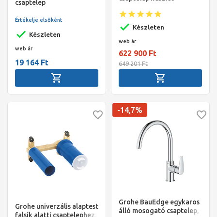
csaptelep
szabályozható
szénsavadagolóval L
Értékelje elsőként
alakú kifolyóval, króm
Készleten
Készleten
web ár
web ár
622 900 Ft
19 164 Ft
649 201 Ft
-14,7%
Grohe BauEdge egykaros
Grohe univerzális alaptest
álló mosogató csaptelep,
falsík alatti csaptelephez,