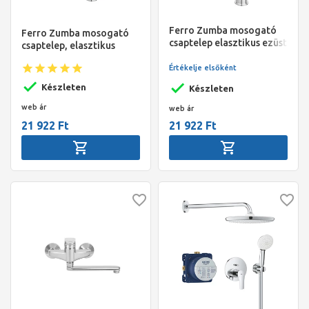
Ferro Zumba mosogató
Ferro Zumba mosogató
csaptelep elasztikus ezüst
csaptelep, elasztikus
sz. kifolyóval
fekete kifolyóval
Értékelje elsőként
Készleten
Készleten
web ár
web ár
21 922 Ft
21 922 Ft