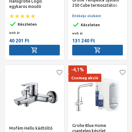
Grohe Tempesta System
Hansgrohe Logis
250 Cube termosztátos
egykaros mosdó
zuhanyrendszer
csaptelep 100, push-open
(szögletes)
Értékelje elsőként
lefolyó-garnitúrával,
króm
Készleten
Készleten
web ár
web ár
40 201 Ft
131 240 Ft
-4,1%
Csomag akció
Grohe Blue Home
Mofém Hello kádtöltő
csaptelep készlet