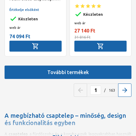
"C" kifolyós
egykaros keverőegység
1/2"
Értékelje elsőként
Készleten
Készleten
web ár
web ár
27 140 Ft
74 094 Ft
31 816 Ft
További termékek
/
163
A megbízható csaptelep – minőség, design
és funkcionalitás egyben
A
csaptelep
a fürdőszoba és a konyha egyik leggyakrabban használt