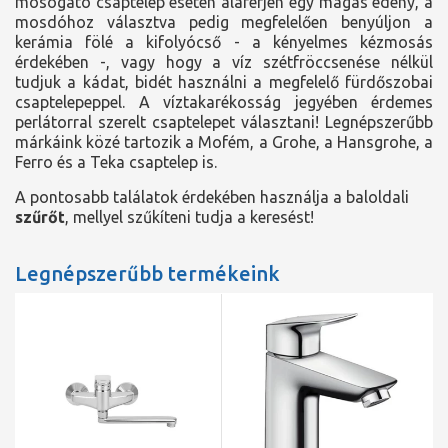
mosogató csaptelep esetén aláférjen egy magas edény, a
mosdóhoz választva pedig megfelelően benyúljon a
kerámia fölé a kifolyócső - a kényelmes kézmosás
érdekében -, vagy hogy a víz szétfröccsenése nélkül
tudjuk a kádat, bidét használni a megfelelő fürdőszobai
csaptelepeppel. A víztakarékosság jegyében érdemes
perlátorral szerelt csaptelepet választani! Legnépszerűbb
márkáink közé tartozik a Mofém, a Grohe, a Hansgrohe, a
Ferro és a Teka csaptelep is.
A pontosabb találatok érdekében használja a baloldali
szűrőt
, mellyel szűkíteni tudja a keresést!
Legnépszerűbb termékeink