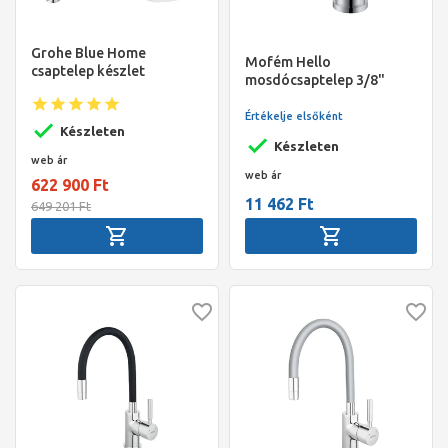
Grohe Blue Home
Mofém Hello
csaptelep készlet
mosdócsaptelep 3/8"
szabályozható
leeresztő szelep nélkül
szénsavadagolóval C
Értékelje elsőként
alakú kifolyóval, króm
Készleten
Készleten
web ár
web ár
622 900 Ft
11 462 Ft
649 201 Ft