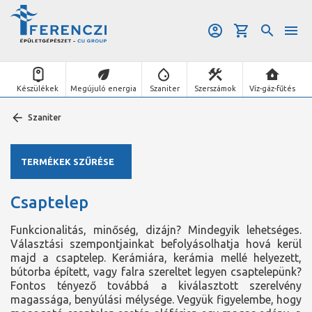
Készülékek
Megújuló energia
Szaniter
Szerszámok
Víz-gáz-fűtés
Szaniter
TERMÉKEK SZŰRÉSE
Csaptelep
Funkcionalitás, minőség, dizájn? Mindegyik lehetséges.
Választási szempontjainkat befolyásolhatja hová kerül
majd a csaptelep. Kerámiára, kerámia mellé helyezett,
bútorba épített, vagy falra szereltet legyen csaptelepünk?
Fontos tényező továbbá a kiválasztott szerelvény
magassága, benyúlási mélysége. Vegyük figyelembe, hogy