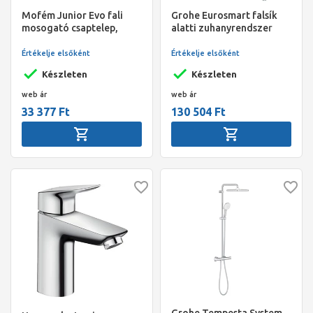
Mofém Junior Evo fali
Grohe Eurosmart falsík
mosogató csaptelep,
alatti zuhanyrendszer
forgatható kifolyócsővel
Tempesta 250
fejzuhannyal (kerek
Értékelje elsőként
Értékelje elsőként
forma), króm
Készleten
Készleten
web ár
web ár
33 377 Ft
130 504 Ft