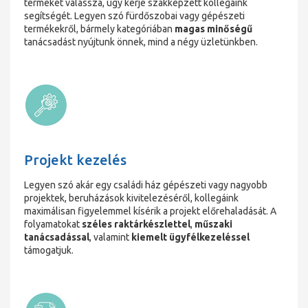
termékét válassza, úgy kérje szakképzett kollegáink
segítségét. Legyen szó fürdőszobai vagy gépészeti
termékekről, bármely kategóriában
magas minőségű
tanácsadást nyújtunk önnek, mind a négy üzletünkben.
Projekt kezelés
Legyen szó akár egy családi ház gépészeti vagy nagyobb
projektek, beruházások kivitelezéséről, kollegáink
maximálisan figyelemmel kísérik a projekt előrehaladását. A
folyamatokat
széles raktárkészlettel
,
műszaki
tanácsadással
, valamint
kiemelt ügyfélkezeléssel
támogatjuk.