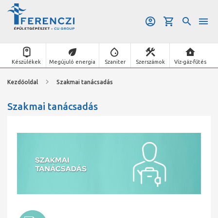
Készülékek
Megújuló energia
Szaniter
Szerszámok
Víz-gáz-fűtés
Kezdőoldal
Szakmai tanácsadás
Szakmai tanácsadás