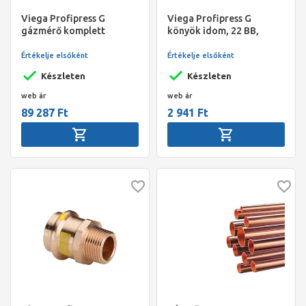
Viega Profipress G
Viega Profipress G
gázmérő komplett
könyök idom, 22 BB,
szerelőegység, sarok
préselhető, SC-Contur,
gázcsappal, préselhető,
vörösréz, gázra
Értékelje elsőként
Értékelje elsőként
SC-Contur, 28 mm
Készleten
Készleten
web ár
web ár
89 287 Ft
2 941 Ft