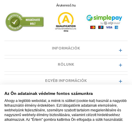
Árukereső.hu
INFORMÁCIÓK
RÓLUNK
EGYÉB INFORMÁCIÓK
Az Ön adatainak védelme fontos számunkra
VÁSÁRLÓI INFORMÁCIÓK
Ahogy a legtöbb weboldal, a miénk is sütiket (cookie-kat) használ a nagyobb
felhasználói élmény érdekében. Ezt látogatóink adatainak elemzésére,
webhelyünk fejlesztésére, személyre szabott tartalom megjelenítésére és
nagyszerű webhely-élmény biztosítására, valamint célzott hirdetésekhez
alkalmazzuk. Az "Értem" gombra kattintva Ön elfogadja a sütik használatát.
Minden jog fenntartva. © Adatkezelés nyilvántartási száma NAIH-