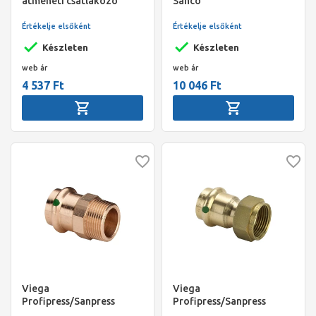
átmeneti csatlakozó
Sanco
külső menetes idom, 22 x
1" KM, préselhető, SC-
Értékelje elsőként
Értékelje elsőként
Contur, vörösöntvény,
Készleten
Készleten
gázra
web ár
web ár
4 537 Ft
10 046 Ft
Viega
Viega
Profipress/Sanpress
Profipress/Sanpress
átmeneti csatlakozó
félhollandis csatlakozó,