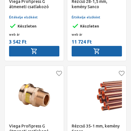
Viega Profipress G
Rézcső 28-1,5 mm,
átmeneti csatlakozó
kemény Sanco
külső menetes idom, 22 x
3/4" KM, préselhető, SC-
Értékelje elsőként
Értékelje elsőként
Contur, vörösöntvény,
Készleten
Készleten
gázra
web ár
web ár
3 542 Ft
11 724 Ft
Viega Profipress G
Rézcső 35-1 mm, kemény