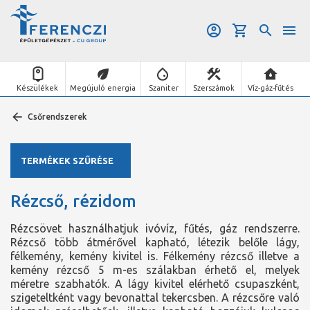
Készülékek
Megújuló energia
Szaniter
Szerszámok
Víz-gáz-fűtés
Csőrendszerek
TERMÉKEK SZŰRÉSE
Rézcső, rézidom
Rézcsövet használhatjuk ivóvíz, fűtés, gáz rendszerre.
Rézcső több átmérővel kapható, létezik belőle lágy,
félkemény, kemény kivitel is. Félkemény rézcső illetve a
kemény rézcső 5 m-es szálakban érhető el, melyek
méretre szabhatók. A lágy kivitel elérhető csupaszként,
szigeteltként vagy bevonattal tekercsben. A rézcsőre való