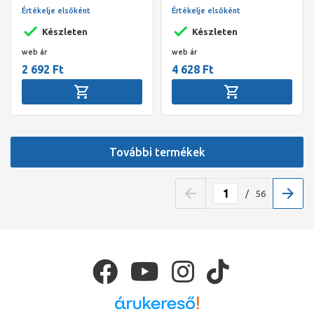
külső menetes idom, 22 -
22 - 3/4" BM, préselhető,
Értékelje elsőként
Értékelje elsőként
3/4" KM, préselhető, SC-
SC-Contur, vörösöntvény
Készleten
Készleten
Contur, vörösöntvény
web ár
web ár
2 692 Ft
4 628 Ft
További termékek
/
56