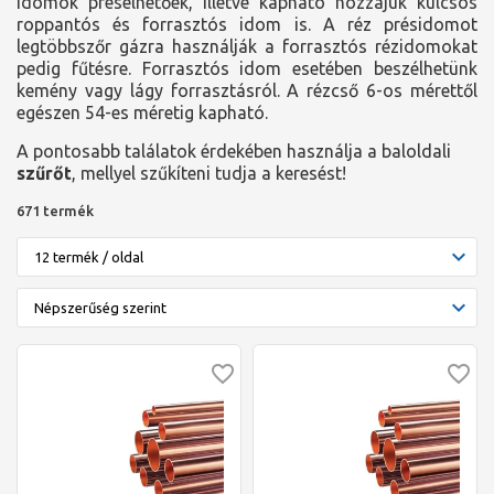
idomok préselhetőek, illetve kapható hozzájuk kulcsos
roppantós és forrasztós idom is. A réz présidomot
legtöbbszőr gázra használják a forrasztós rézidomokat
pedig fűtésre. Forrasztós idom esetében beszélhetünk
kemény vagy lágy forrasztásról. A rézcső 6-os mérettől
egészen 54-es méretig kapható.
A pontosabb találatok érdekében használja a baloldali
szűrőt
, mellyel szűkíteni tudja a keresést!
671 termék