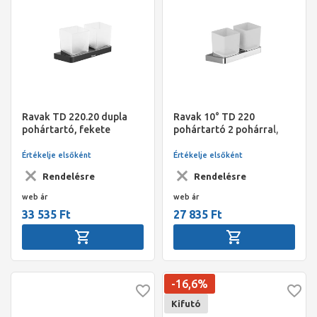
Ravak TD 220.20 dupla
Ravak 10° TD 220
pohártartó, fekete
pohártartó 2 pohárral,
króm
Értékelje elsőként
Értékelje elsőként
Rendelésre
Rendelésre
web ár
web ár
33 535 Ft
27 835 Ft
-16,6%
Kifutó