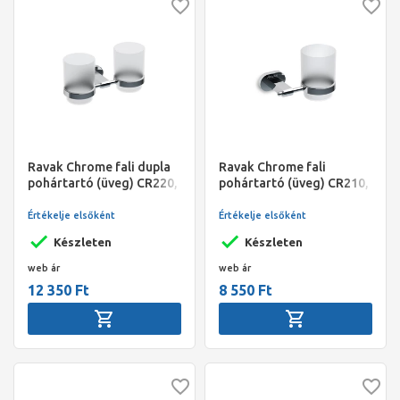
Ravak Chrome fali dupla
Ravak Chrome fali
pohártartó (üveg) CR220,
pohártartó (üveg) CR210,
króm
króm
Értékelje elsőként
Értékelje elsőként
Készleten
Készleten
web ár
web ár
12 350 Ft
8 550 Ft