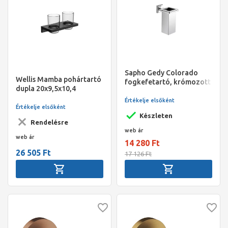
Sapho Gedy Colorado
Wellis Mamba pohártartó
fogkefetartó, krómozott
dupla 20x9,5x10,4
acél
Értékelje elsőként
Értékelje elsőként
Készleten
Rendelésre
web ár
web ár
14 280 Ft
26 505 Ft
17 126 Ft