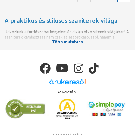
A praktikus és stílusos szaniterek világa
Üdvözlünk a fürdőszobai kényelem és dizájn ötvözetének világában! A
szaniterek kiválasztása nem csak az esztétikáról szól, hanem a
Több mutatása
praktikusságról és a funkcionalitásról is. Az alábbiakban megpróbáltuk
összeszedni, hogyan választhatjuk ki a számunkra tökéletes szanitert
otthonunkba.
Árukereső.hu