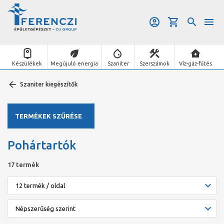
Készülékek
Megújuló energia
Szaniter
Szerszámok
Víz-gáz-fűtés
Szaniter kiegészítők
TERMÉKEK SZŰRÉSE
Pohártartók
17 termék