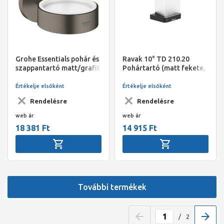
Grohe Essentials pohár és
Ravak 10° TD 210.20
szappantartó matt/grafit
Pohártartó (matt fekete,
matt üveg)
Értékelje elsőként
Értékelje elsőként
Rendelésre
Rendelésre
web ár
web ár
18 381 Ft
14 915 Ft
További termékek
/
2