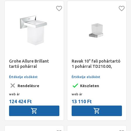
Grohe Allure Brillant
Ravak 10° fali pohártartó
tartó pohárral
1 pohárral TD210.00,
króm
Értékelje elsőként
Értékelje elsőként
Rendelésre
Készleten
web ár
web ár
124 424 Ft
13 110 Ft