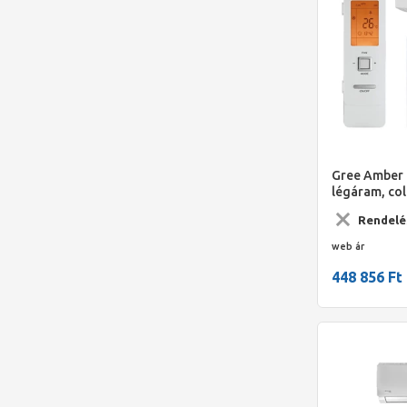
Gree Amber 
légáram, col
temperálás,e
Rendelé
működési t.
web ár
448 856 Ft