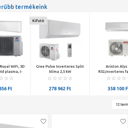
erűbb termékeink
Kifutó
Royal WiFi, 3D
Gree Pulse Inverteres Split
Ariston Alys
ld plasma, I-
klíma 2,5 kW
R32,Inverteres fa
,8°C-os
klímaberendez
extra -30°C-os
hűtőközeggel, 
dési t. 3,5kW
hűtőteljesítmé
856
Ft
278 962
Ft
358 100
F
++/A