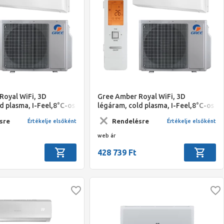
Royal WiFi, 3D
Gree Amber Royal WiFi, 3D
d plasma, I-Feel,8°C-os
légáram, cold plasma, I-Feel,8°C-os
xtra -30°C-os fűtési
temperálás,extra -30°C-os fűtési
sre
Rendelésre
Értékelje elsőként
Értékelje elsőként
 3,5kW A+++/A
működési t. 2,7kW A+++/A
web ár
428 739 Ft