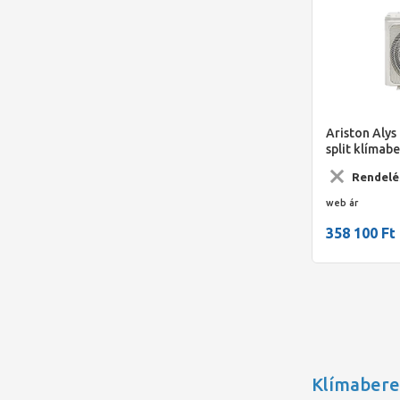
Ariston Alys 
split klímab
hűtőközegge
Rendelé
hűtőteljesít
web ár
358 100 Ft
Klímabere