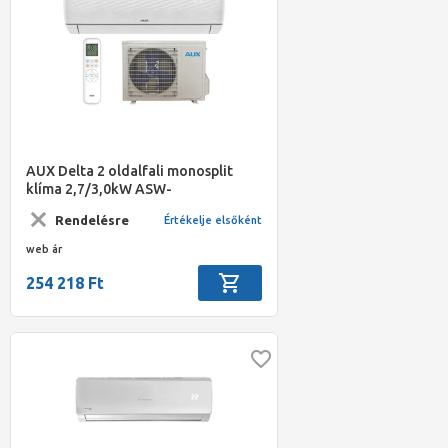
AUX Delta 2 oldalfali monosplit
klíma 2,7/3,0kW ASW-
H09B5C4/JER3DI-C3-2
Rendelésre
Értékelje elsőként
web ár
254 218 Ft