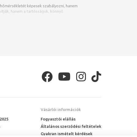
t hőmérsékletét képesek szabályozni, hanem
vítják, hanem a tartósságuk, könnyű
Vásárlói információk
 2025
Fogyasztói elállás
Általános szerződési feltételek
Gyakran ismételt kérdések