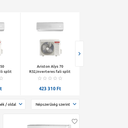
 50
Ariston Alys 70
Gree Amber Royal WiFi,
li split
R32,Inverteres fali split
légáram, cold plasma, 
és R32
klímaberendezés R32
Feel,8°C-os
5,3kW
hűtőközeggel, 7,0kW
temperálás,extra -30°C
nnyel
hűtőteljesítménnyel
fűtési működési t. 2,7
t
423 310
Ft
428 739
Ft
A+++/A