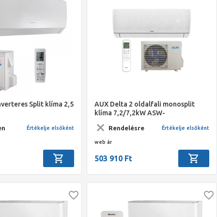
verteres Split klíma 2,5
AUX Delta 2 oldalfali monosplit
klíma 7,2/7,2kW ASW-
H24F7A4/JER3DI-B9-2
en
Rendelésre
Értékelje elsőként
Értékelje elsőként
web ár
503 910 Ft