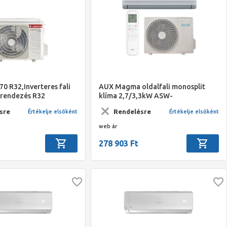
70 R32,Inverteres fali
AUX Magma oldalfali monosplit
erendezés R32
klíma 2,7/3,3kW ASW-
l, 7,0kW
H09B7B4/QDR3DI-D0-3
sre
Rendelésre
Értékelje elsőként
Értékelje elsőként
ménnyel
web ár
278 903 Ft