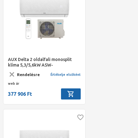
AUX Delta 2 oldalfali monosplit
klíma 5,3/5,6kW ASW-
H18E3D4/JER3DI-C0-2
Rendelésre
Értékelje elsőként
web ár
377 906 Ft