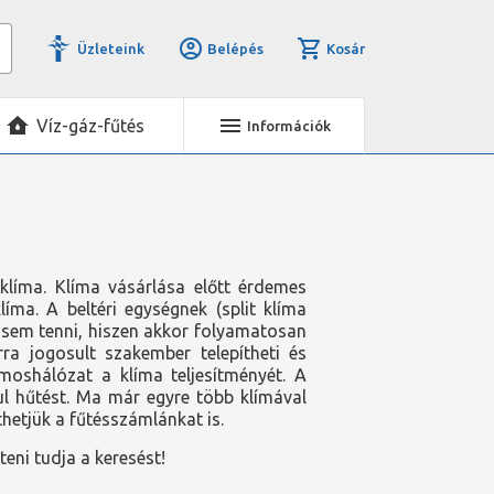
Üzleteink
Belépés
Kosár
Víz-gáz-fűtés
Információk
 klíma. Klíma vásárlása előtt érdemes
ma. A beltéri egységnek (split klíma
lé sem tenni, hiszen akkor folyamatosan
rra jogosult szakember telepítheti és
lamoshálózat a klíma teljesítményét. A
lul hűtést. Ma már egyre több klímával
nthetjük a fűtésszámlánkat is.
íteni tudja a keresést!