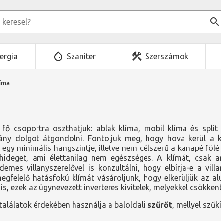
ergia
Szaniter
Szerszámok
líma
 fő csoportra oszthatjuk: ablak klíma, mobil klíma és split
ny dolgot átgondolni. Fontoljuk meg, hogy hova kerül a klí
n egy minimális hangszintje, illetve nem célszerű a kanapé fö
 hideget, ami élettanilag nem egészséges. A klímát, csak a
demes villanyszerelővel is konzultálni, hogy elbírja-e a vil
egfelelő hatásfokú klímát vásároljunk, hogy elkerüljük az a
 is, ezek az úgynevezett inverteres kivitelek, melyekkel csökke
alálatok érdekében használja a baloldali
szűrőt
, mellyel szűk