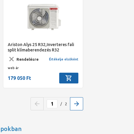
Ariston Alys 25 R32,Inverteres fali
split klímaberendezés R32
hűtőközeggel, 2,8kW
Rendelésre
Értékelje elsőként
hűtőteljesítménnyel
/3381405;3381251/
web ár
179 050 Ft
/
2
apokban