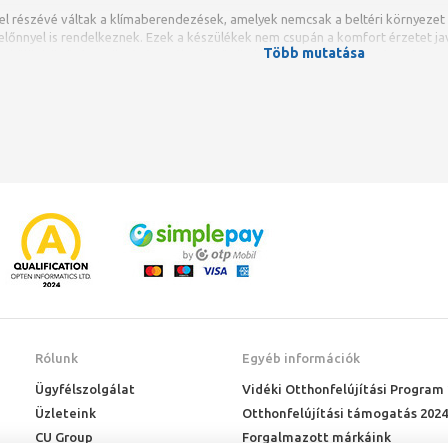
el részévé váltak a klímaberendezések, amelyek nemcsak a beltéri környeze
lőnnyel is rendelkeznek. Ezek a készülékek nem csupán a komfort érzetet ja
Több mutatása
s különböző típusaik révén széles körű alkalmazhatóságot biztosítanak.
Rólunk
Egyéb információk
Ügyfélszolgálat
Vidéki Otthonfelújítási Program
Üzleteink
Otthonfelújítási támogatás 2024
CU Group
Forgalmazott márkáink