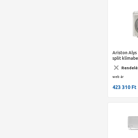
Ariston Alys 
split klímab
hűtőközegge
Rendelé
hűtőteljesít
web ár
423 310 Ft