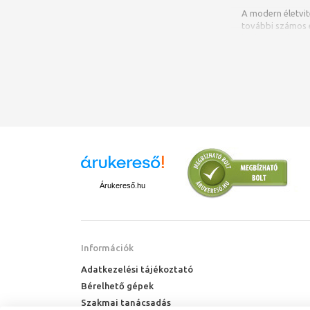
A modern életvit
további számos e
karbantartásuk é
Árukereső.hu
Információk
Adatkezelési tájékoztató
Bérelhető gépek
Szakmai tanácsadás