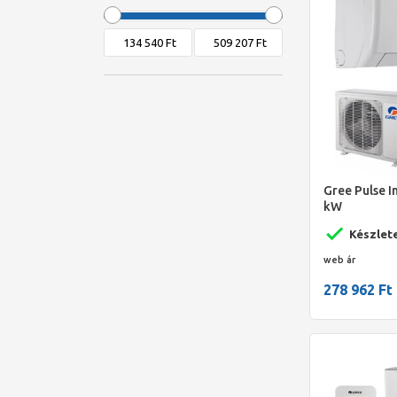
Gree Pulse In
kW
Készlet
web ár
278 962 Ft