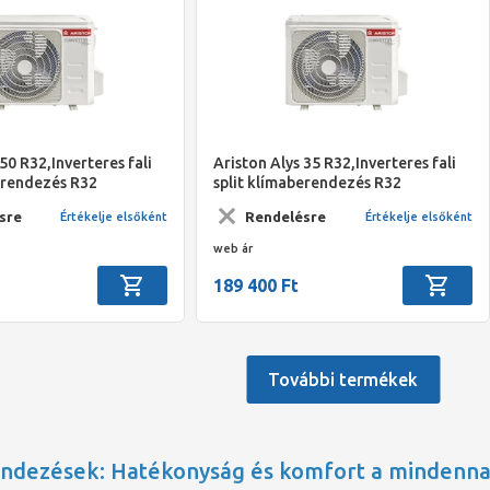
50 R32,Inverteres fali
Ariston Alys 35 R32,Inverteres fali
erendezés R32
split klímaberendezés R32
l, 5,3kW
hűtőközeggel, 3,5kW
sre
Rendelésre
Értékelje elsőként
Értékelje elsőként
ménnyel
hűtőteljesítménnyel
web ár
189 400 Ft
További termékek
ndezések: Hatékonyság és komfort a mindenn