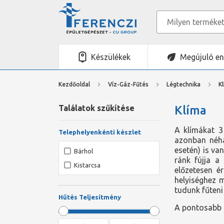
Készülékek
Megújuló en
Kezdőoldal
Víz-Gáz-Fűtés
Légtechnika
K
Találatok szűkítése
Klíma
A klímákat 3
Telephelyenkénti készlet
azonban néhá
esetén) is va
Bárhol
ránk fújja a
Kistarcsa
előzetesen ér
helyiséghez m
tudunk fűteni
Hűtés Teljesítmény
A pontosabb t