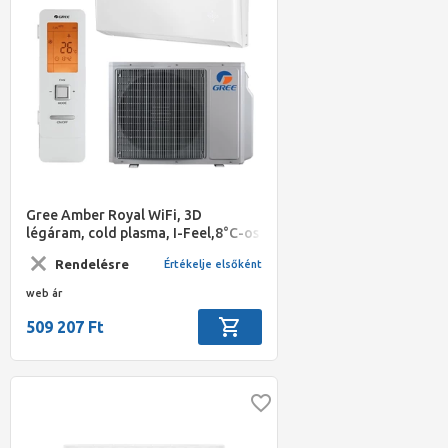
Gree Amber Royal WiFi, 3D
légáram, cold plasma, I-Feel,8°C-os
temperálás,extra -30°C-os fűtési
Rendelésre
Értékelje elsőként
működési t. 5,3kW A++/A+
web ár
509 207 Ft