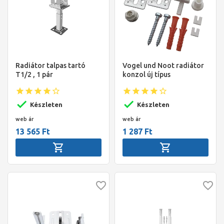
Radiátor talpas tartó
Vogel und Noot radiátor
T1/2 , 1 pár
konzol új típus
Készleten
Készleten
web ár
web ár
13 565 Ft
1 287 Ft