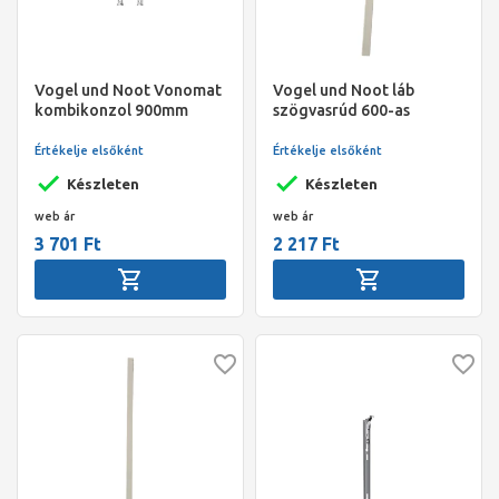
Vogel und Noot Vonomat
Vogel und Noot láb
kombikonzol 900mm
szögvasrúd 600-as
radiátorhoz 750 mm
Értékelje elsőként
Értékelje elsőként
Készleten
Készleten
web ár
web ár
3 701 Ft
2 217 Ft