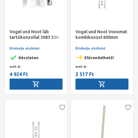
Vogel und Noot láb
Vogel und Noot Vonomat
tartókonzollal 3083 33K-
kombikonzol 600mm
hoz
Értékelje elsőként
Értékelje elsőként
Készleten
Előrendelhető!
web ár
web ár
4 924 Ft
3 517 Ft