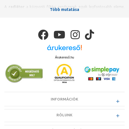
A
radiátor
a központi fűtési rendszerek egyik legfontosabb eleme,
Több mutatása
amelynek kiválasztása során nemcsak a hőleadás hatékonyságát,
hanem az esztétikumot és a helyigényt is figyelembe kell venni. A
legelterjedtebb típus az
acéllemez lapradiátor
, mely modern
megjelenése mellett kiváló hőleadó tulajdonságokkal bír. Népszerű
választás még az
alumínium tagos radiátor
, amely
tagosíthatóságának köszönhetően szűkebb helyekre is könnyen
beilleszthető.
A fürdőszobákba ajánlott
törölközőszárító radiátor
nemcsak
praktikus, hanem stílusos megoldás is egyben, hiszen a fűtés mellett a
Árukereső.hu
törölközők szárítására is szolgál. A régi bérházakban alkalmazott
öntöttvas tagos radiátorok
helyettesítésére pedig kiváló választást
kínálnak a modern tagos radiátorok, melyek korszerű megoldást
nyújtanak a hagyományos megjelenés megtartása mellett.
INFORMÁCIÓK
RÓLUNK