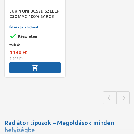
LUX N UNI UCS2D SZELEP
CSOMAG 100% SAROK
Értékelje elsőként
Készleten
web ár
4 130 Ft
5 505 Ft
Radiátor típusok – Megoldások minden
helyiségbe