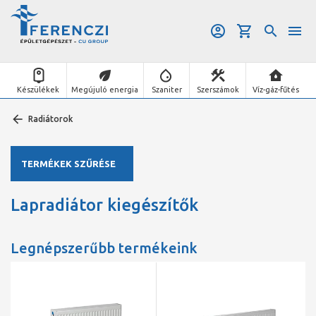
Készülékek
Megújuló energia
Szaniter
Szerszámok
Víz-gáz-fűtés
Radiátorok
TERMÉKEK SZŰRÉSE
Lapradiátor kiegészítők
Legnépszerűbb termékeink