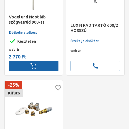
Vogel und Noot láb
szögvasrúd 900-as
LUX N RAD TARTÓ 600/2
radiátorhoz 1050 mm
HOSSZÚ
Értékelje elsőként
Értékelje elsőként
Készleten
web ár
web ár
2 770 Ft
call
-25%
Kifutó