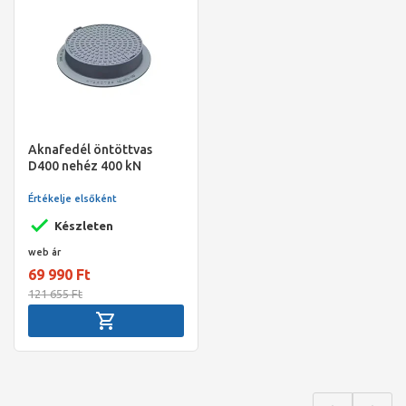
Aknafedél öntöttvas
D400 nehéz 400 kN
Értékelje elsőként
Készleten
web ár
69 990 Ft
121 655 Ft