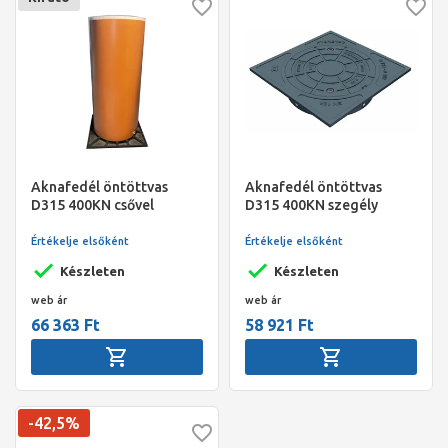
Aknafedél öntöttvas
Aknafedél öntöttvas
D315 400KN csővel
D315 400KN szegély
nélkül
Értékelje elsőként
Értékelje elsőként
Készleten
Készleten
web ár
web ár
66 363 Ft
58 921 Ft
-42,5%