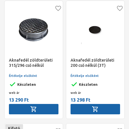
Aknafedél zöldterületi
Aknafedél zöldterületi
315/296 cső nélkül
200 cső nélkül (3T)
Értékelje elsőként
Értékelje elsőként
Készleten
Készleten
web ár
web ár
13 290 Ft
13 298 Ft
Kifutó