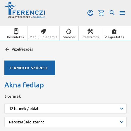
Készülékek
Megújuló energia
Szaniter
Szerszámok
Víz-gáz-fűtés
Vízelvezetés
TERMÉKEK SZŰRÉSE
Akna fedlap
5 termék