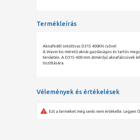
Termékleírás
Aknafedél öntöttvas D315 400KN csővel
A Wavin kis méretű aknái gazdaságos és tartós mego
területén. A D315-600 mm átmérőjű aknafalcsövek leh
tisztítására.
Vélemények és értékelések
Ezt a terméket még senki nem értékelte. Legyen Ö