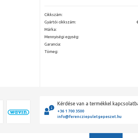
Cikkszám:
Gyártói cikkszám:
Márka:
Mennyiségi egység:
Garancia:
Tömeg:
Kérdése van a termékkel kapcsolatb
+36 1 700 3500
info@ferencziepuletgepeszet.hu