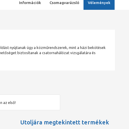
Információk
Csomagvarázsló
Vélemények
ldást nyújtanak úgy a közműrendszerek, mint a házi bekötések
etőséget biztosítanak a csatornahálózat vizsgálatára és
n az első!
Utoljára megtekintett termékek