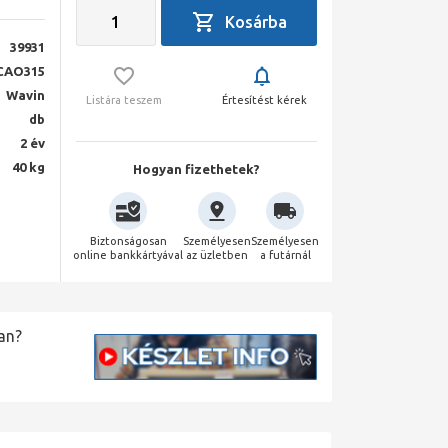
39931
CAO315
Wavin
Listára teszem
Értesítést kérek
db
2 év
40 kg
Hogyan fizethetek?
Biztonságosan
Személyesen
Személyesen
online bankkártyával
az üzletben
a futárnál
an?