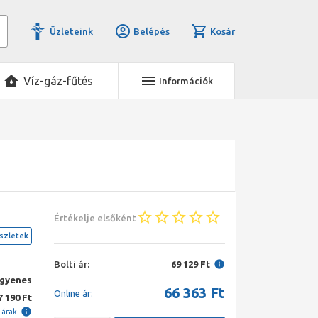
Üzleteink
Belépés
Kosár
Víz-gáz-fűtés
Információk
Értékelje elsőként
szletek
Bolti ár:
69 129 Ft
ngyenes
66 363
Ft
Online ár:
7 190 Ft
i árak