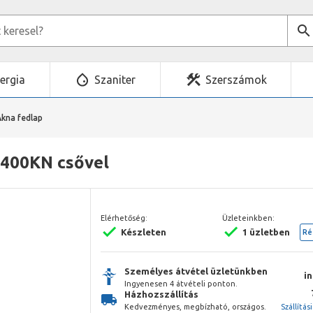
ergia
Szaniter
Szerszámok
Akna fedlap
 400KN csővel
Elérhetőség:
Üzleteinkben:
Készleten
1 üzletben
Ré
Személyes átvétel üzletünkben
i
Ingyenesen 4 átvételi ponton.
Házhozszállítás
Kedvezményes, megbízható, országos.
Szállítás