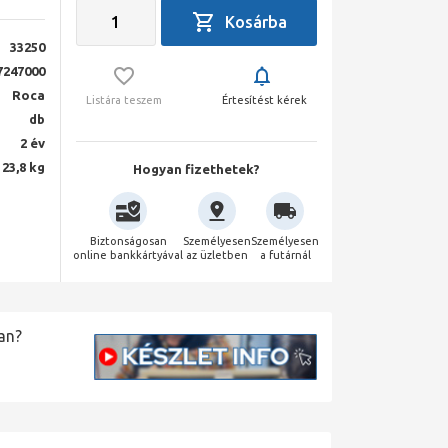
33250
7247000
Roca
Listára teszem
Értesítést kérek
db
2 év
23,8 kg
Hogyan fizethetek?
Biztonságosan
Személyesen
Személyesen
online bankkártyával
az üzletben
a futárnál
an?