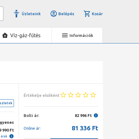
Üzleteink
Belépés
Kosár
Víz-gáz-fűtés
Információk
Értékelje elsőként
szletek
Bolti ár:
82 996 Ft
ngyenes
81 336
Ft
Online ár:
9 990 Ft
i árak