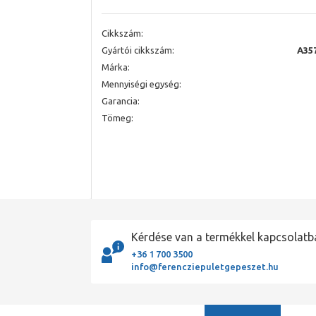
Cikkszám:
Gyártói cikkszám:
A35
Márka:
Mennyiségi egység:
Garancia:
Tömeg:
Kérdése van a termékkel kapcsolatb
+36 1 700 3500
info@ferencziepuletgepeszet.hu