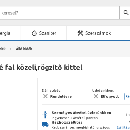
ergia
Szaniter
Szerszámok
idék
Álló bidék
fal közeli,rögzítő kittel
Elérhetőség:
Üzleteinkben:
Rendelésre
Elfogyott
Ré
Személyes átvétel üzletünkben
i
Ingyenesen 4 átvételi ponton.
Házhozszállítás
Kedvezményes, megbízható, országos.
Szállítás