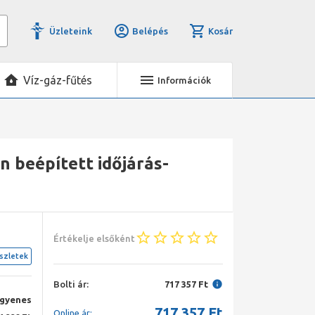
Üzleteink
Belépés
Kosár
Víz-gáz-fűtés
Információk
 beépített időjárás-
Értékelje elsőként
szletek
Bolti ár:
717 357 Ft
ngyenes
717 357
Ft
Online ár: