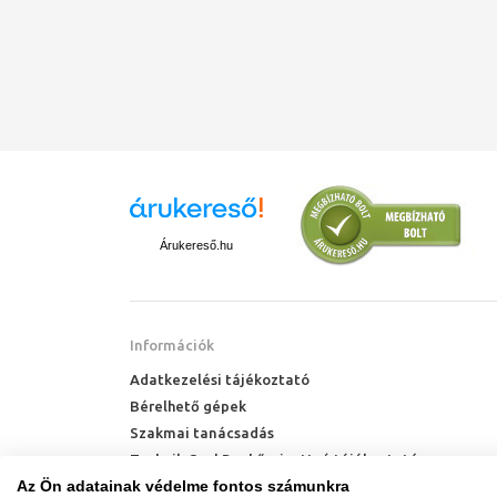
Árukereső.hu
Információk
Adatkezelési tájékoztató
Bérelhető gépek
Szakmai tanácsadás
Technik Cool Pro hőszivattyú tájékoztató
Az Ön adatainak védelme fontos számunkra
Milyen radiátort vegyek?