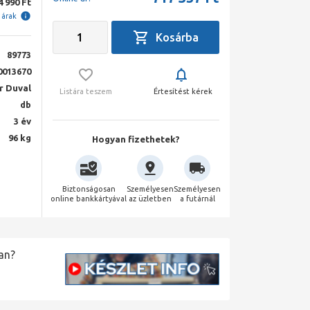
4 990 Ft
i árak
89773
0013670
r Duval
Listára teszem
Értesítést kérek
db
3 év
96 kg
Hogyan fizethetek?
Biztonságosan
Személyesen
Személyesen
online bankkártyával
az üzletben
a futárnál
an?