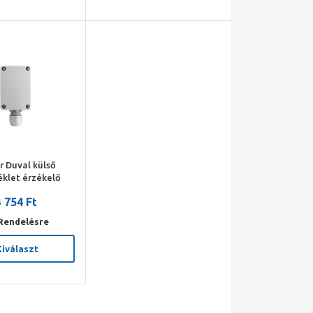
r Duval külső
klet érzékelő
 754 Ft
Rendelésre
Kiválaszt