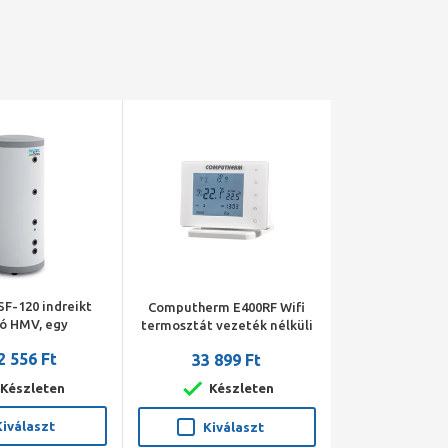
SF-120 indreikt
Computherm E400RF Wifi
ló HMV, egy
termosztát vezeték nélküli
l (0,95 m2), 120 l,
érintőgombos vezérlővel
2 556 Ft
33 899 Ft
 szigetelés
Készleten
Készleten
Kiválaszt
Kiválaszt