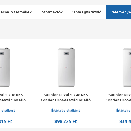
Hasonló termékek
Információk
Csomagvarázsló
Véleménye
al SD 18 KKS
Saunier Duval SD 48 KKS
Saunier Duv
enzációs álló
Condens kondenzációs álló
Condens kond
án beépített
fűtő gázkazán beépített
fűtő gázkaz
tő szabályzóval
időjárás-követő szabályzóval
időjárás-követ
e elsőként
Értékelje elsőként
Értékelje
015 Ft
898 225 Ft
834 4