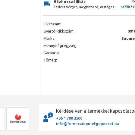
2
Házhozszállítás
Kedvezményes, megbízható, országos.
Szállítás
Cikkszám:
Gyártói cikkszám:
001
Márka:
Saunie
Mennyiségi egység:
Garancia:
Tömeg:
Kérdése van a termékkel kapcsolatb
+36 1 700 3500
info@ferencziepuletgepeszet.hu