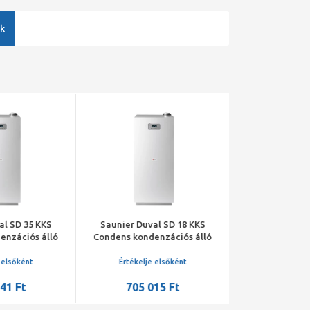
k
al SD 35 KKS
Saunier Duval SD 18 KKS
Saunier Duva
enzációs álló
Condens kondenzációs álló
Condens konde
án beépített
fűtő gázkazán beépített
fűtő gázkazá
ő szabályzóval
időjárás-követő szabályzóval
időjárás-követ
 elsőként
Értékelje elsőként
Értékelje 
41 Ft
705 015 Ft
898 2