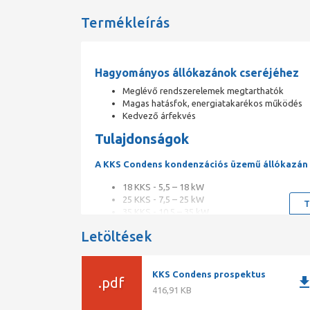
Termékleírás
Hagyományos állókazánok cseréjéhez
Meglévő rendszerelemek megtarthatók
Magas hatásfok, energiatakarékos működés
Kedvező árfekvés
Tulajdonságok
A KKS Condens kondenzációs üzemű állókazán c
18 KKS - 5,5 – 18 kW
25 KKS - 7,5 – 25 kW
T
35 KKS - 10,5 – 35 kW
48 KKS - 14,4 – 48 kW
Letöltések
A berendezés meleg vizes központi fűtési rendszerek
használati melegvíz-tároló csatlakoztatására is.
KKS Condens prospektus
downlo
.pdf
416,91 KB
Az új termékcsalád legfontosabb