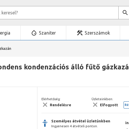
ergia
Szaniter
Szerszámok
ázkazán
ndens kondenzációs álló fűtő gázkazán
Elérhetőség:
Üzleteinkben:
Rendelésre
Elfogyott
Ré
Személyes átvétel üzletünkben
i
Ingyenesen 4 átvételi ponton.