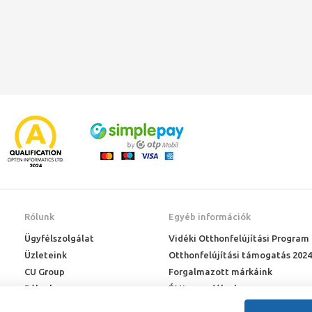
beépített időjárás-
követő szabályzóval
Rólunk
Egyéb információk
Ügyfélszolgálat
Vidéki Otthonfelújítási Program
Üzleteink
Otthonfelújítási támogatás 2024
CU Group
Forgalmazott márkáink
Rólunk
ÉMI engedélyek
Karrier
Letöltések