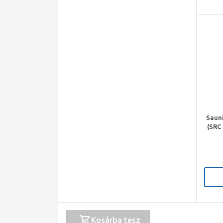
Sauni
(SRC 
r
Kosárba tesz