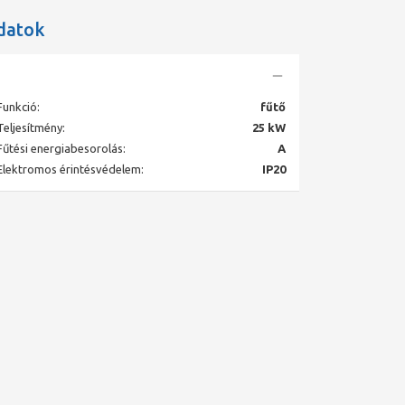
datok
Funkció:
fűtő
Teljesítmény:
25 kW
Fűtési energiabesorolás:
A
Elektromos érintésvédelem:
IP20