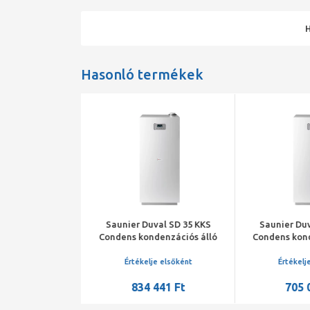
Hasonló termékek
val SD 48 KKS
Saunier Duval SD 35 KKS
Saunier Duv
denzációs álló
Condens kondenzációs álló
Condens kond
zán beépített
fűtő gázkazán beépített
fűtő gázkaz
tő szabályzóval
időjárás-követő szabályzóval
időjárás-köve
je elsőként
Értékelje elsőként
Értékelj
225 Ft
834 441 Ft
705 