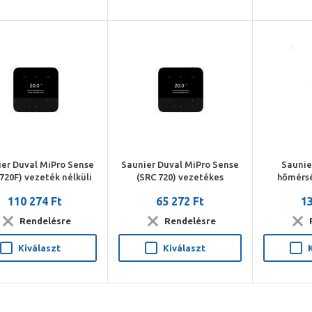
er Duval MiPro Sense
Saunier Duval MiPro Sense
Saunie
720F) vezeték nélküli
(SRC 720) vezetékes
hőmérsé
endszerszabályzó
rendszerszabályzó
110 274 Ft
65 272 Ft
13
Rendelésre
Rendelésre
Kiválaszt
Kiválaszt