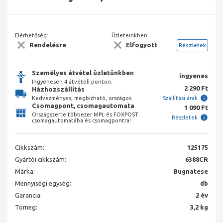
Elérhetőség:
Üzleteinkben:
Rendelésre
Elfogyott
Részletek
Személyes átvétel üzletünkben
ingyenes
Ingyenesen 4 átvételi ponton.
2 290 Ft
Házhozszállítás
Kedvezményes, megbízható, országos.
Szállítási árak
Csomagpont, csomagautomata
1 090 Ft
Országszerte többezer MPL és FOXPOST
Részletek
csomagautomatába és csomagpontra!
Cikkszám:
125175
Gyártói cikkszám:
6388CR
Márka:
Bugnatese
Mennyiségi egység:
db
Garancia:
2 év
Tömeg:
3,2 kg