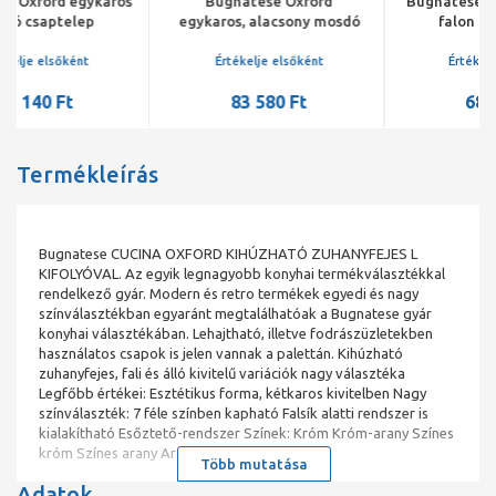
Bugnatese Oxford
Bugnatese Oxford egykaros
egykaros, alacsony mosdó
falon belüli mosdó
csaptelep leeresztővel,
csaptelep 19 cm kifolyóval,
króm
króm
Értékelje elsőként
Értékelje elsőként
83 580 Ft
68 880 Ft
Termékleírás
Bugnatese CUCINA OXFORD KIHÚZHATÓ ZUHANYFEJES L
KIFOLYÓVAL. Az egyik legnagyobb konyhai termékválasztékkal
rendelkező gyár. Modern és retro termékek egyedi és nagy
színválasztékban egyaránt megtalálhatóak a Bugnatese gyár
konyhai választékában. Lehajtható, illetve fodrászüzletekben
használatos csapok is jelen vannak a palettán. Kihúzható
zuhanyfejes, fali és álló kivitelű variációk nagy választéka
Legfőbb értékei: Esztétikus forma, kétkaros kivitelben Nagy
színválaszték: 7 féle színben kapható Falsík alatti rendszer is
kialakítható Esőztető-rendszer Színek: Króm Króm-arany Színes
króm Színes arany Arany Rame/ réz Bronz
Több mutatása
Adatok