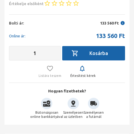
Értékelje elsőként
Bolti ár:
133 560 Ft
133 560
Ft
Online ár:
Listára teszem
Értesítést kérek
Hogyan fizethetek?
Biztonságosan
Személyesen
Személyesen
online bankkártyával
az üzletben
a futárnál