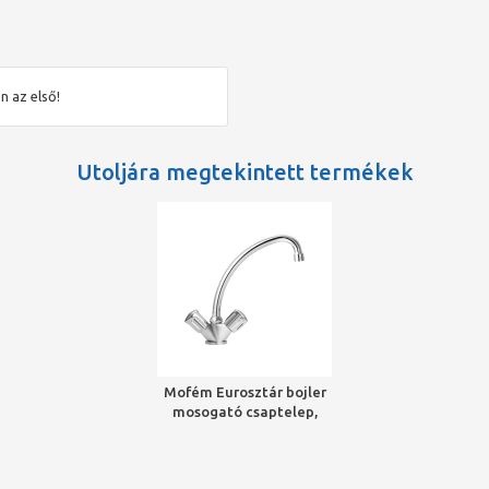
n az első!
Utoljára megtekintett termékek
Mofém Eurosztár bojler
mosogató csaptelep,
alsó bekötésű, nyílt
rendszerű bojlerekhez