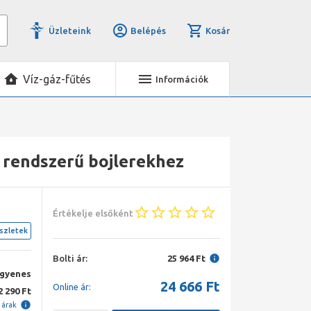
Üzleteink
Belépés
Kosár
Víz-gáz-fűtés
Információk
 rendszerű bojlerekhez
Értékelje elsőként
szletek
Bolti ár:
25 964 Ft
ngyenes
24 666
Ft
Online ár:
2 290 Ft
i árak