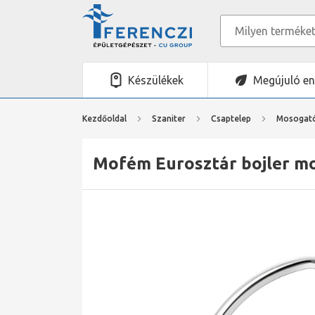
Készülékek
Megújuló en
Kezdőoldal
Szaniter
Csaptelep
Mosogató
Mofém Eurosztár bojler mos