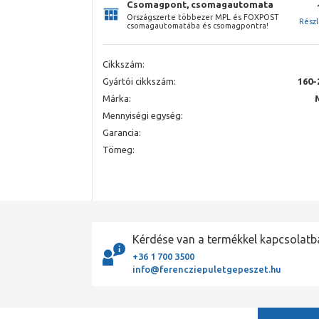
Csomagpont, csomagautomata
Országszerte többezer MPL és FOXPOST
Rész
csomagautomatába és csomagpontra!
Cikkszám:
Gyártói cikkszám:
160-
Márka:
Mennyiségi egység:
Garancia:
Tömeg:
Kérdése van a termékkel kapcsolatb
+36 1 700 3500
info@ferencziepuletgepeszet.hu