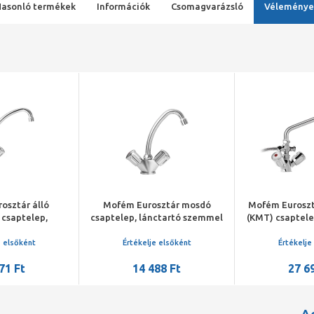
Hasonló termékek
Információk
Csomagvarázsló
Véleménye
osztár álló
Mofém Eurosztár mosdó
Mofém Eurosz
csaptelep,
csaptelep, lánctartó szemmel
(KMT) csaptele
kifolyócsővel
nél
e elsőként
Értékelje elsőként
Értékelje
71 Ft
14 488 Ft
27 6