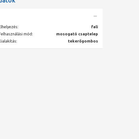
datok
Elhelyezés:
fali
Felhasználási mód:
mosogató csaptelep
Kialakítás:
tekerőgombos