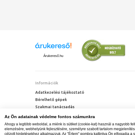
Árukereső.hu
Információk
Adatkezelési tájékoztató
Bérelhető gépek
Szakmai tanácsadás
Technik Cool Pro hőszivattyú tájékoztató
Az Ön adatainak védelme fontos számunkra
Milyen radiátort vegyek?
Ahogy a legtöbb weboldal, a miénk is sütiket (cookie-kat) használ a nagyobb fe
Hőszivattyú kalkulátor
elemzésére, webhelyünk fejlesztésére, személyre szabott tartalom megjeleníté
célzott hirdetésekhez alkalmazzuk. Az "Értem" gombra kattintva Ön elfogadja a s