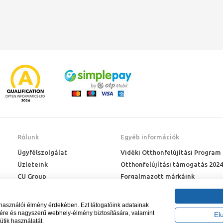
Rólunk
Egyéb információk
Ügyfélszolgálat
Vidéki Otthonfelújítási Program
Üzleteink
Otthonfelújítási támogatás 2024
CU Group
Forgalmazott márkáink
Rólunk
ÉMI engedélyek
Karrier
Letöltések
lhasználói élmény érdekében. Ezt látogatóink adatainak
Adatkezelési kérelem
sére és nagyszerű webhely-élmény biztosítására, valamint
El
ütik használatát.