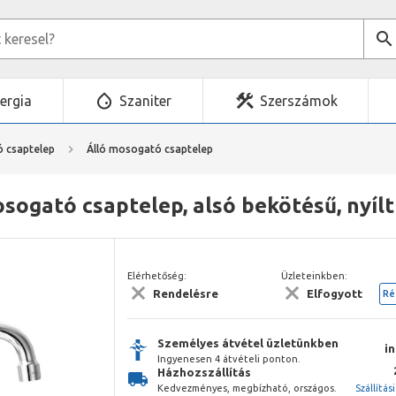
ergia
Szaniter
Szerszámok
 csaptelep
Álló mosogató csaptelep
ogató csaptelep, alsó bekötésű, nyílt
Elérhetőség:
Üzleteinkben:
Rendelésre
Elfogyott
Ré
Személyes átvétel üzletünkben
i
Ingyenesen 4 átvételi ponton.
Házhozszállítás
Kedvezményes, megbízható, országos.
Szállítás