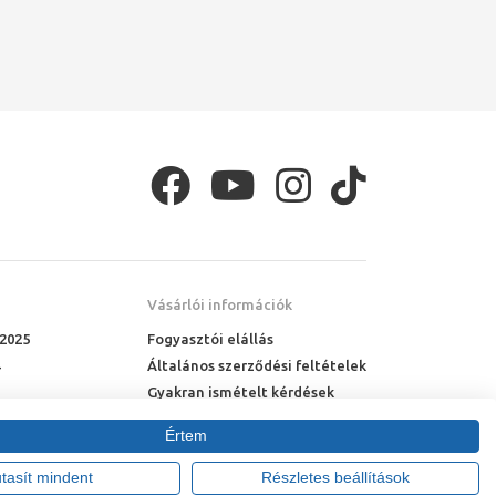
Vásárlói információk
 2025
Fogyasztói elállás
Általános szerződési feltételek
Gyakran ismételt kérdések
Online rendelés menete
Értem
Fizetési feltételek
Házhozszállítás
utasít mindent
Részletes beállítások