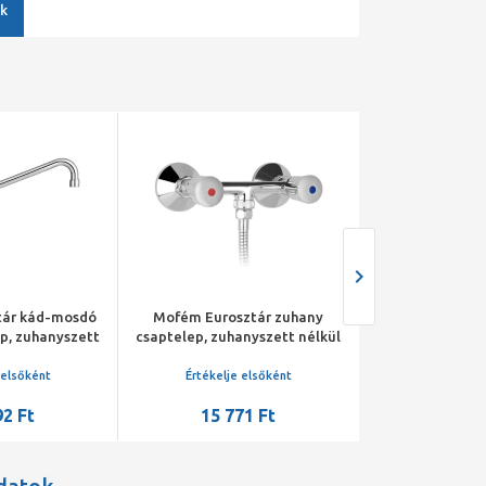
k
tár kád-mosdó
Mofém Eurosztár zuhany
Mofém Eurosz
p, zuhanyszett
csaptelep, zuhanyszett nélkül
csaptelep, z
kül
 elsőként
Értékelje elsőként
Értékelje 
92 Ft
15 771 Ft
29 25