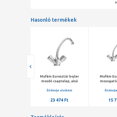
Hasonló termékek
ztár kádtöltő
Mofém Eurosztár bojler
Mofém Eur
zuhanyszettel
mosdó csaptelep, alsó
mosogató 
bekötésű, nyílt rendszerű
forgatható 
bojlerekhez
je elsőként
Értékelje elsőként
Értékelj
250 Ft
23 474 Ft
15 7