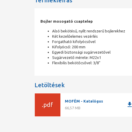
Termékleírás
Bojler mosogató csaptelep
Alsó bekötésű, nyílt rendszerű bojlerekhez
Két kezelőelemes vezérlés
Forgatható kifolyócsővel
Kifolyócső: 200 mm
Egyedi biztonsági sugárvezetővel
Sugárvezető mérete: M22x1
Flexibilis bekötőcsővel: 3/8”
Letöltések
MOFÉM - Katalógus
downlo
.pdf
66,57 MB