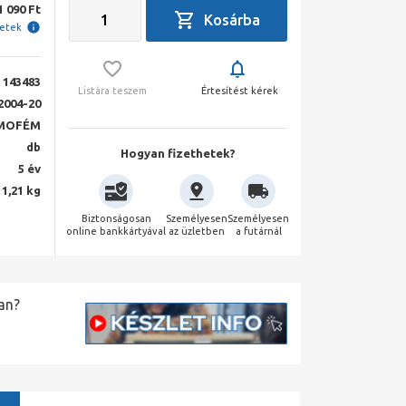
1 090 Ft
letek
143483
Listára teszem
Értesítést kérek
2004-20
MOFÉM
db
Hogyan fizethetek?
5 év
1,21 kg
Biztonságosan
Személyesen
Személyesen
online bankkártyával
az üzletben
a futárnál
an?