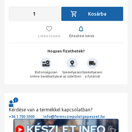
Listára teszem
Értesítést kérek
Hogyan fizethetek?
Biztonságosan
Személyesen
Személyesen
online bankkártyával
az üzletben
a futárnál
Kérdése van a termékkel kapcsolatban?
+36 1 700 3500
info@ferencziepuletgepeszet.hu