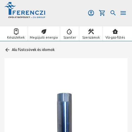
Készülékek
Megújuló energia
Szaniter
Szerszámok
Víz-gáz-fűtés
Alu füstcsövek és idomok