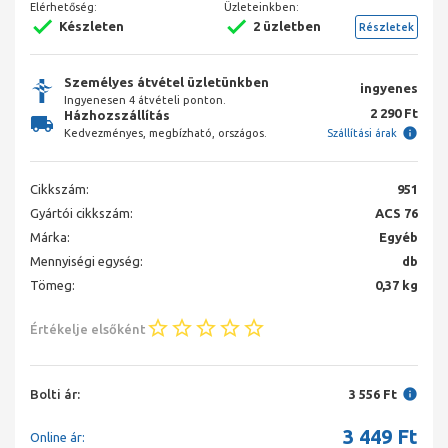
Elérhetőség:
Üzleteinkben:
Készleten
2 üzletben
Részletek
Személyes átvétel üzletünkben
ingyenes
Ingyenesen 4 átvételi ponton.
2 290 Ft
Házhozszállítás
Kedvezményes, megbízható, országos.
Szállítási árak
Cikkszám:
951
Gyártói cikkszám:
ACS 76
Márka:
Egyéb
Mennyiségi egység:
db
Tömeg:
0,37 kg
Értékelje elsőként
Bolti ár:
3 556 Ft
3 449
Ft
Online ár: