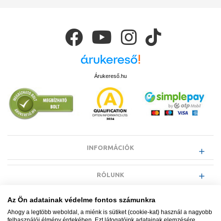
Árukereső.hu
INFORMÁCIÓK
RÓLUNK
Az Ön adatainak védelme fontos számunkra
EGYÉB INFORMÁCIÓK
Ahogy a legtöbb weboldal, a miénk is sütiket (cookie-kat) használ a nagyobb
felhasználói élmény érdekében. Ezt látogatóink adatainak elemzésére,