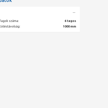
datok
Tagok száma:
6 tagos
Kötéstávolság:
1000 mm