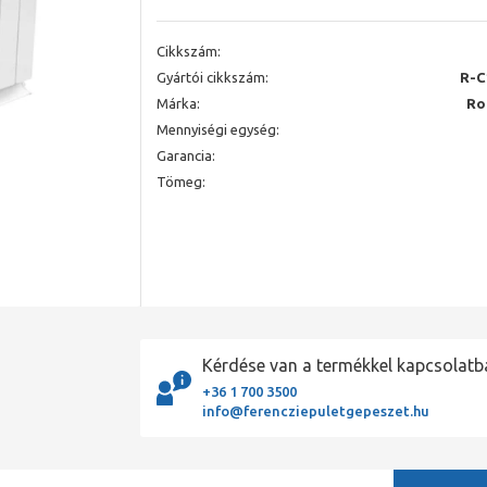
Cikkszám:
Gyártói cikkszám:
R-C
Márka:
Ro
Mennyiségi egység:
Garancia:
Tömeg:
Kérdése van a termékkel kapcsolatb
+36 1 700 3500
info@ferencziepuletgepeszet.hu