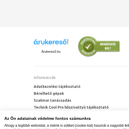
Árukereső.hu
Információk
Adatkezelési tájékoztató
Bérelhető gépek
Szakmai tanácsadás
Technik Cool Pro hőszivattyú tájékoztató
Milyen radiátort vegyek?
Az Ön adatainak védelme fontos számunkra
Hőszivattyú kalkulátor
Ahogy a legtöbb weboldal, a miénk is sütiket (cookie-kat) használ a nagyobb fe