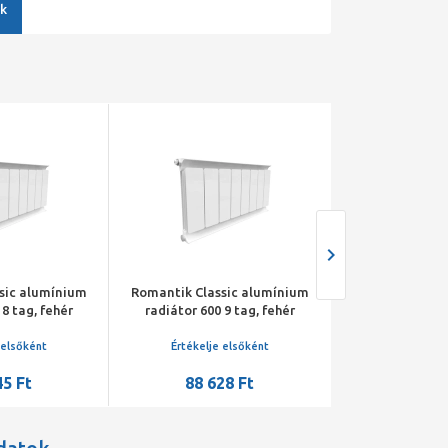
k
sic alumínium
Romantik Classic alumínium
Romantik Clas
 9 tag, fehér
radiátor 600 2 tag, fehér
radiátor 600 
 elsőként
Értékelje elsőként
Értékelje 
28 Ft
19 695 Ft
29 54