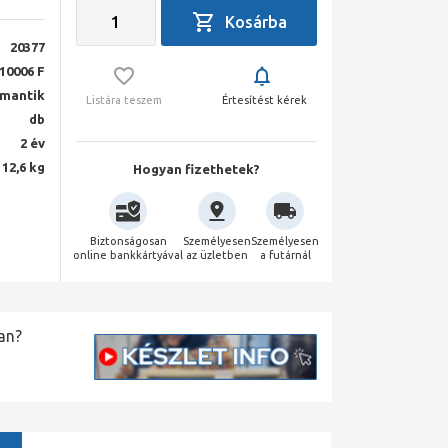
20377
10006 F
mantik
Listára teszem
Értesítést kérek
db
2 év
12,6 kg
Hogyan fizethetek?
Biztonságosan
Személyesen
Személyesen
online bankkártyával
az üzletben
a futárnál
an?