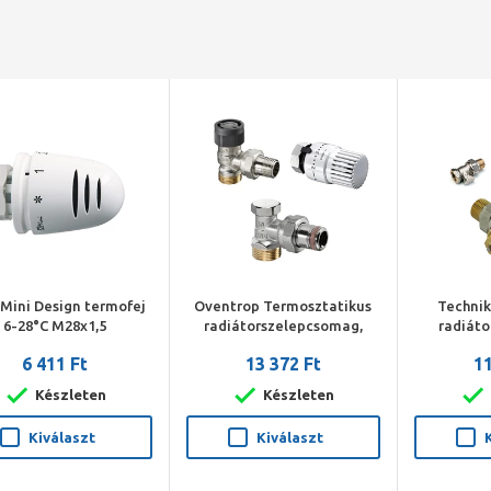
 Mini Design termofej
Oventrop Termosztatikus
Techni
6-28°C M28x1,5
radiátorszelepcsomag,
radiáto
DN15, sarok 3/4"x1/2" km
egyen
6 411 Ft
13 372 Ft
11
(Vindo TH, A radiátorszelep,
(radiátors
Combi 2)
szelep, 
Készleten
Készleten
Kiválaszt
Kiválaszt