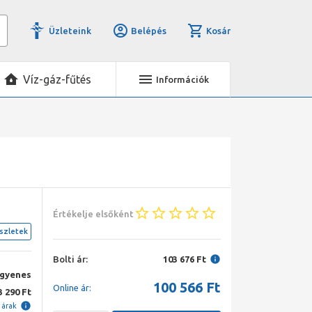
Üzleteink
Belépés
Kosár
Víz-gáz-fűtés
Információk
Értékelje elsőként
szletek
Bolti ár:
103 676 Ft
ngyenes
100 566
Ft
Online ár:
3 290 Ft
i árak