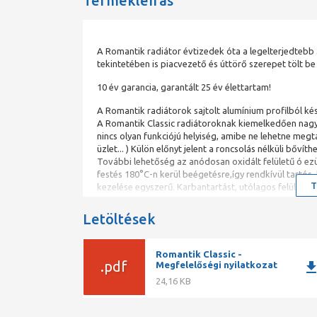
Termékleírás
A Romantik radiátor évtizedek óta a legelterjedtebb
tekintetében is piacvezető és úttörő szerepet tölt be
10 év garancia, garantált 25 év élettartam!
A Romantik radiátorok sajtolt alumínium profilból kés
A Romantik Classic radiátoroknak kiemelkedően nagy
nincs olyan funkciójú helyiség, amibe ne lehetne megta
üzlet... ) Külön előnyt jelent a roncsolás nélküli bőví
További lehetőség az anódosan oxidált felületű ó ez
festés 180°C-n kerül beégetésre,így rendkívül tartós, 
T
kezelése egyszerű. Karbantartást, utólagos felületke
Letöltések
Romantik Classic -
.pdf
downlo
Megfelelőségi nyilatkozat
24,16 KB