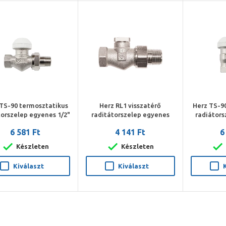
TS-90 termosztatikus
Herz RL1 visszatérő
Herz TS-9
torszelep egyenes 1/2"
raditátorszelep egyenes
radiátors
1/2"
6 581 Ft
4 141 Ft
6
Készleten
Készleten
Kiválaszt
Kiválaszt