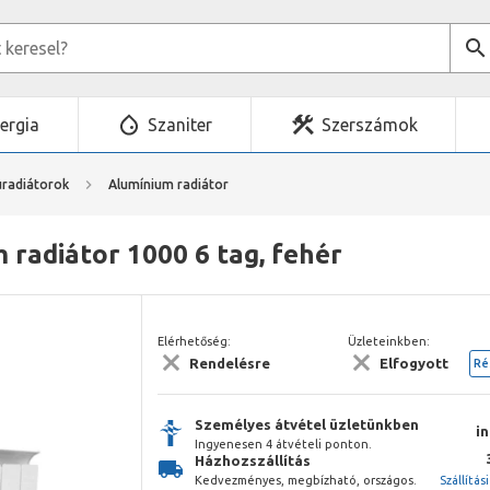
ergia
Szaniter
Szerszámok
uradiátorok
Alumínium radiátor
 radiátor 1000 6 tag, fehér
Elérhetőség:
Üzleteinkben:
Rendelésre
Elfogyott
Ré
Személyes átvétel üzletünkben
i
Ingyenesen 4 átvételi ponton.
Házhozszállítás
Kedvezményes, megbízható, országos.
Szállítás