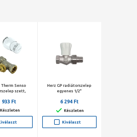
k Therm Senso
Herz GP radiátorszelep
rszelep szett,
egyenes 1/2"
es, 1/2" BM
 933 Ft
6 294 Ft
zelep, visszatérő
termosztát fej)
Készleten
Készleten
Kiválaszt
Kiválaszt