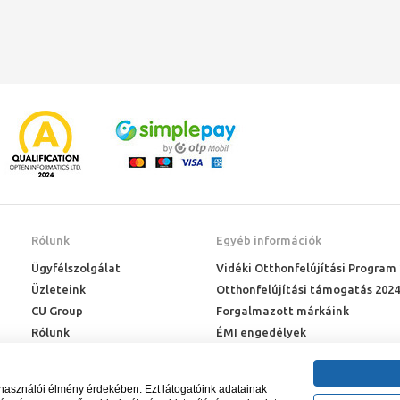
Rólunk
Egyéb információk
Ügyfélszolgálat
Vidéki Otthonfelújítási Program
Üzleteink
Otthonfelújítási támogatás 2024
CU Group
Forgalmazott márkáink
Rólunk
ÉMI engedélyek
Karrier
Letöltések
Adatkezelési kérelem
lhasználói élmény érdekében. Ezt látogatóink adatainak
Blog