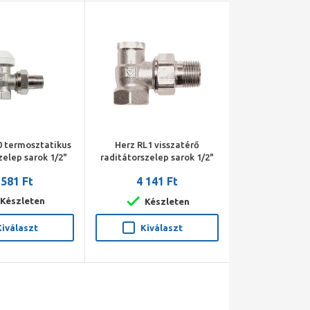
0 termosztatikus
Herz RL1 visszatérő
zelep sarok 1/2"
raditátorszelep sarok 1/2"
 581 Ft
4 141 Ft
Készleten
Készleten
Kiválaszt
Kiválaszt