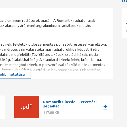
A
 az alumínium radiátorok piacán. A Romantik radiátor árak
 az alacsony árú, minőségi alumínium radiátorok piacán.
zülnek, felületük oldószermentes por szórt festéssel van ellátva.
 a méretés szín választéka más radiátorokhoz képest. Ezért
lálni a megfelelőt.(Távfűtéses lakások, családi házak, iroda,
thetőség, átalakíthatóság. A standard színek: fehér, krém, barna.
üst és mahagóni színek. A porszórással készülő oldószermentes
könnyen tisztítható, esztétikus bevonatot alkot. Felszerelése,
öbb mutatása
zelést nem igényel.
Romantik Classic - Tervezési
.pdf
ad
download
segédlet
117,88 KB