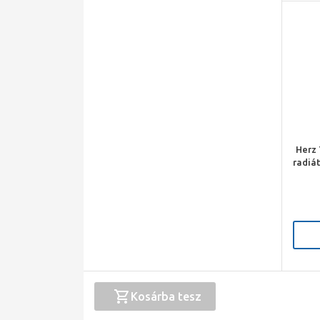
Herz 
radiá
Kosárba tesz