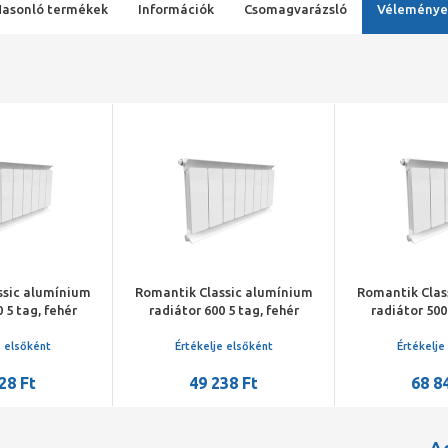
Hasonló termékek
Információk
Csomagvarázsló
Véleménye
ssic alumínium
Romantik Classic alumínium
Romantik Clas
 5 tag, fehér
radiátor 500 8 tag, fehér
radiátor 600
e elsőként
Értékelje elsőként
Értékelje
38 Ft
68 845 Ft
88 6