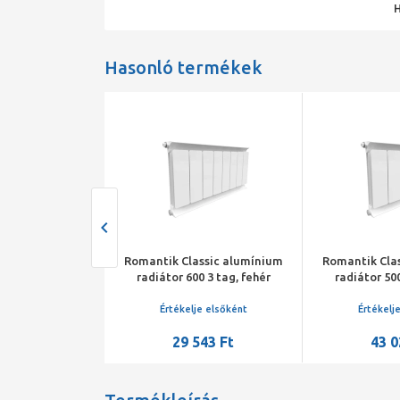
Hasonló termékek
ssic alumínium
Romantik Classic alumínium
Romantik Cla
0 3 tag, fehér
radiátor 500 5 tag, fehér
radiátor 600
je elsőként
Értékelje elsőként
Értékelj
543 Ft
43 028 Ft
49 2