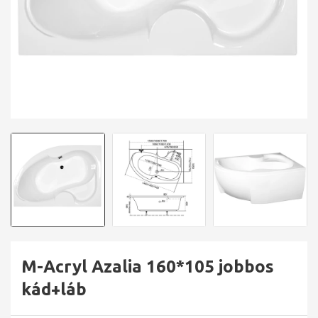
M-Acryl Azalia 160*105 jobbos
kád+láb