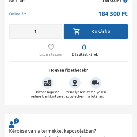
Bolti ár:
184 300 Ft
184 300
Ft
Online ár:
Listára teszem
Értesítést kérek
Hogyan fizethetek?
Biztonságosan
Személyesen
Személyesen
online bankkártyával
az üzletben
a futárnál
Kérdése van a termékkel kapcsolatban?