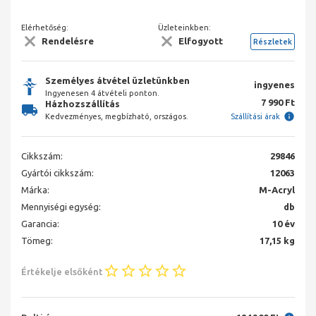
Elérhetőség:
Üzleteinkben:
Rendelésre
Elfogyott
Részletek
Személyes átvétel üzletünkben
ingyenes
Ingyenesen 4 átvételi ponton.
7 990 Ft
Házhozszállítás
Kedvezményes, megbízható, országos.
Szállítási árak
Cikkszám:
29846
Gyártói cikkszám:
12063
Márka:
M-Acryl
Mennyiségi egység:
db
Garancia:
10 év
Tömeg:
17,15 kg
Értékelje elsőként