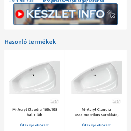
+36 1 700 3500
info@ferencziepuletgepeszet.hu
Hasonló termékek
M-Acryl Claudia 160x105
M-Acryl Claudia
bal + láb
asszimetrikus sarokkád,
160x105 cm, jobbos,
kádlábbal és
Értékelje elsőként
Értékelje elsőként
peremrögzítővel +láb