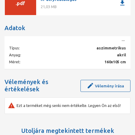
download
magáról a mindennapok nehézségeit. A különböző formájú és
.pdf
21,03 MB
méretű kádak között garantáltan megtalálja a fürdőszobája
számára ideális formát – legyen akármilyen kicsi vagy nagy az
alapterülete.
Adatok
Típus:
aszimmetrikus
Anyag:
akril
Méret:
160x105 cm
Vélemények és
Vélemény írása
értékelések
Ezt a terméket még senki nem értékelte. Legyen Ön az első!
Utoljára megtekintett termékek