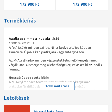
172 900 Ft
172 900 Ft
Termékleírás
Azalia aszimmetrikus akril kád
160X105 cm 250 L
A felfrissülés minden szintje. Nincs kedve a teljes kádban
elmerülni? Üljön a kád padkájára vagy zuhanyozzon.
Az M-Acryl kádak minden képzeletet felülmúló kényelemmel
várják Önt is. Ismerje meg a lehetőségeket, válassza ki az ideális
formát.
Hosszú út vezetett idáig
A M-Acryl modern formavilágú és különleges kényelmet
Több mutatása
biztosító fürdőkádak. Ez idő alatt nem csak minőségi
alapanyagból készült kádakat hoztunk létre, hanem a tökéletes
kikapcsolódás lehetőségét is. Családok, szomszédok, ismerősök
Letöltések
ajánlanak minket egymásnak, nincs ennél jobb garancia!
Élményfürdő mindennap!
Nem kell elutaznia, hogy egy drága wellness hétvégén oldja le
M-acryl katalógus