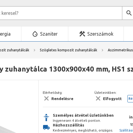
ergia
Szaniter
Szerszámok
zit zuhanytálcák
Szögletes kompozit zuhanytálcák
Aszimmetrikus
 zuhanytálca 1300x900x40 mm, HS1 szi
Elérhetőség:
Üzleteinkben:
Rendelésre
Elfogyott
Ré
Személyes átvétel üzletünkben
i
Ingyenesen 4 átvételi ponton.
1
Házhozszállítás
Kedvezményes, megbízható, országos.
Szállítás