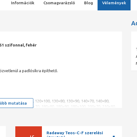
Információk
Csomagvarázsló
Blog
Vélemények
A
1 szifonnal, fehér
zvetlenül a padlósíkra építhető.
70, 120×80, 120×90, 120×100, 130×80, 130×90, 140×70, 140×80,
öbb mutatása
0×90, 160×100, 180×70, 180×80, 180×90, 180×100, 200x70, 210x80,
Radaway Teos-C-F szerelési