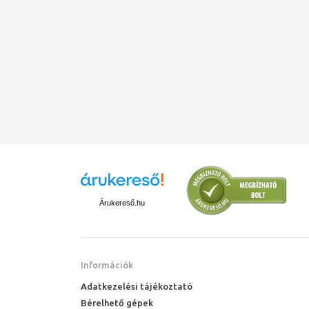
Árukereső.hu
Információk
Adatkezelési tájékoztató
Bérelhető gépek