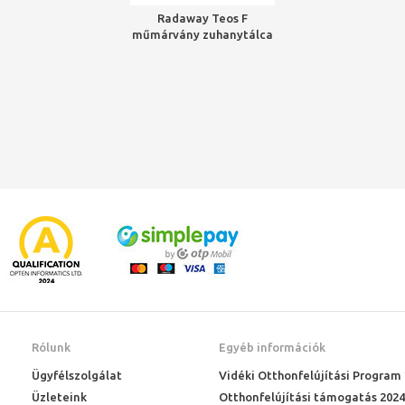
Radaway Teos F
műmárvány zuhanytálca
1300x900x40 mm, HS1
szifonnal, fehér
Rólunk
Egyéb információk
Ügyfélszolgálat
Vidéki Otthonfelújítási Program
Üzleteink
Otthonfelújítási támogatás 2024