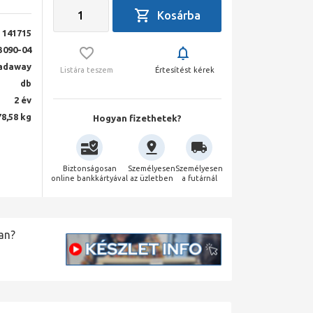
141715
3090-04
adaway
Listára teszem
Értesítést kérek
db
2 év
78,58 kg
Hogyan fizethetek?
Biztonságosan
Személyesen
Személyesen
online bankkártyával
az üzletben
a futárnál
an?