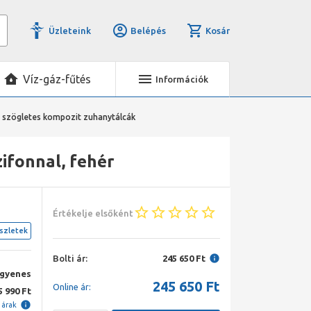
Üzleteink
Belépés
Kosár
Víz-gáz-fűtés
Információk
 szögletes kompozit zuhanytálcák
fonnal, fehér
Értékelje elsőként
szletek
Bolti ár:
245 650 Ft
ngyenes
245 650
Ft
Online ár:
5 990 Ft
i árak