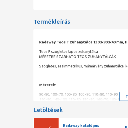
Termékleírás
Radaway Teos F zuhanytálca 1300x900x40 mm, HS
Teos F szögletes lapos zuhanytálca
MÉRETRE SZABHATÓ TEOS ZUHANYTÁLCÁK
Szögletes, aszimmetrikus, műmárvány zuhanytálca, kö
Méretek:
90×80, 100×70, 100×80, 100×90, 110×80, 110×90, 120×
T
140×90, 140×100, 150×80, 150×90, 160×70, 160×80, 16
210x90, 210x100 cm.
Letöltések
Ajándék HS1-es szifonnal.
Teos | vágható, kőhatású műmárvány zuhanytálcák
Radaway katalógus