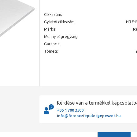
Cikkszám:
Gyártói cikkszám:
HTF1
Márka:
R
Mennyiségi egység:
Garancia:
Tömeg:
Kérdése van a termékkel kapcsolatb
+36 1 700 3500
info@ferencziepuletgepeszet.hu