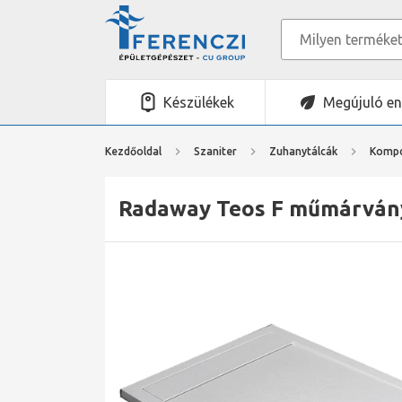
Készülékek
Megújuló en
Kezdőoldal
Szaniter
Zuhanytálcák
Kompo
Radaway Teos F műmárvány