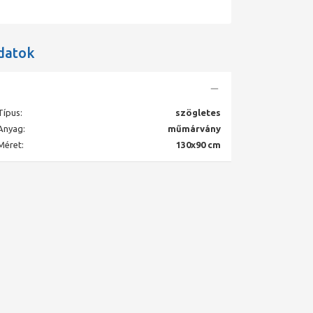
datok
Típus:
szögletes
Anyag:
műmárvány
Méret:
130x90 cm