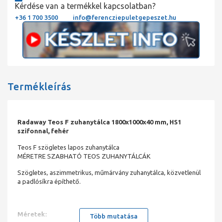
Kérdése van a termékkel kapcsolatban?
+36 1 700 3500
info@ferencziepuletgepeszet.hu
Termékleírás
Radaway Teos F zuhanytálca 1800x1000x40 mm, HS1
szifonnal, fehér
Teos F szögletes lapos zuhanytálca
MÉRETRE SZABHATÓ TEOS ZUHANYTÁLCÁK
Szögletes, aszimmetrikus, műmárvány zuhanytálca, közvetlenül
a padlósíkra építhető.
Méretek:
Több mutatása