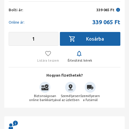
Bolti ár:
339 065 Ft
339 065
Ft
Online ár:
Listára teszem
Értesítést kérek
Hogyan fizethetek?
Biztonságosan
Személyesen
Személyesen
online bankkártyával
az üzletben
a futárnál