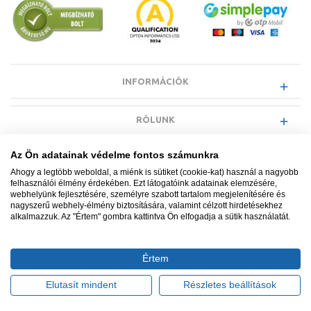
INFORMÁCIÓK
RÓLUNK
Az Ön adatainak védelme fontos számunkra
EGYÉB INFORMÁCIÓK
Ahogy a legtöbb weboldal, a miénk is sütiket (cookie-kat) használ a nagyobb
felhasználói élmény érdekében. Ezt látogatóink adatainak elemzésére,
webhelyünk fejlesztésére, személyre szabott tartalom megjelenítésére és
VÁSÁRLÓI INFORMÁCIÓK
nagyszerű webhely-élmény biztosítására, valamint célzott hirdetésekhez
alkalmazzuk. Az "Értem" gombra kattintva Ön elfogadja a sütik használatát.
Értem
Minden jog fenntartva. © Adatkezelés nyilvántartási száma NAIH-
87052/2015.
Elutasít mindent
Részletes beállítások
Ügyfélszolgálat: +36 1 700 3500