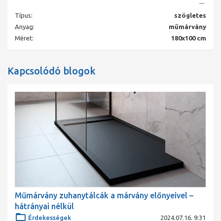
Típus:
szögletes
Anyag:
műmárvány
Méret:
180x100 cm
Kapcsolódó blogok
Műmárvány zuhanytálcák a márvány előnyeivel –
hátrányai nélkül
Érdekességek
2024.07.16. 9:31