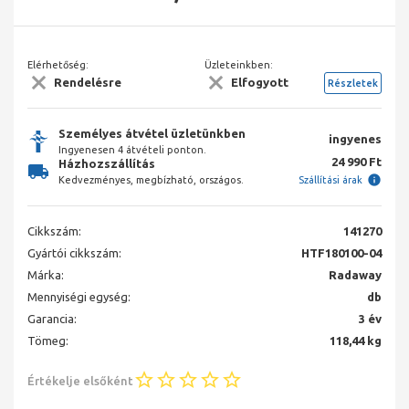
Elérhetőség:
Üzleteinkben:
Rendelésre
Elfogyott
Részletek
Személyes átvétel üzletünkben
ingyenes
Ingyenesen 4 átvételi ponton.
24 990 Ft
Házhozszállítás
Kedvezményes, megbízható, országos.
Szállítási árak
Cikkszám:
141270
Gyártói cikkszám:
HTF180100-04
Márka:
Radaway
Mennyiségi egység:
db
Garancia:
3 év
Tömeg:
118,44 kg
Értékelje elsőként