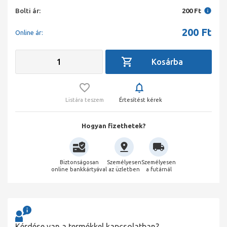
Bolti ár:
200 Ft
200
Ft
Online ár:
Listára teszem
Értesítést kérek
Hogyan fizethetek?
Biztonságosan
Személyesen
Személyesen
online bankkártyával
az üzletben
a futárnál
Kérdése van a termékkel kapcsolatban?