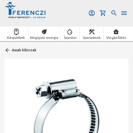
Készülékek
Megújuló energia
Szaniter
Szerszámok
Víz-gáz-fűtés
Awab bilincsek