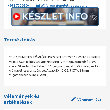
+36 1 700 3500
info@ferencziepuletgepeszet.hu
Termékleírás
CSIGAMENETES TÖMLŐBILINCS DIN 3017 SZABVÁNY SZERINTI
MÉRETSOR Bilincs szalagszélesség: 9 mm Anyagminőség: W2
Kivitel:Standard kivitelben. *Anyagminőségek: W2 szalag és ház
krómacél, csavar szénacél Awab SX 12-22/9 C7 W2 9mm
csigamenetes bilincs Gemi
Vélemények és
Vélemény írása
értékelések