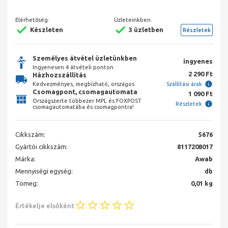
Elérhetőség:
Üzleteinkben:
Készleten
3 üzletben
Részletek
Személyes átvétel üzletünkben
ingyenes
Ingyenesen 4 átvételi ponton.
2 290 Ft
Házhozszállítás
Kedvezményes, megbízható, országos.
Szállítási árak
Csomagpont, csomagautomata
1 090 Ft
Országszerte többezer MPL és FOXPOST
Részletek
csomagautomatába és csomagpontra!
Cikkszám:
5676
Gyártói cikkszám:
8117208017
Márka:
Awab
Mennyiségi egység:
db
Tömeg:
0,01 kg
Értékelje elsőként