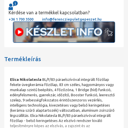
Kérdése van a termékkel kapcsolatban?
+36 1 700 3500
info@ferencziepuletgepeszet.hu
Termékleírás
Elica Nikolatesla
BL/F/83 páraelszívóval integrált főzőlap
fekete üvegkerámia főzőlap, 83 cm széles, hagyományos vagy
munkalap szintű beépítés, 4 főzőzóna, 1 Bridge (híd) funkció,
edényfelismerés, gyerekzár, időzítő, Booster funkció, leeresztő
szelep, 9 sebességfokozatos érintőszenzoros vezérlés,
intelligens technológia, kivezetéses vagy belső keringetéses
(kerámia szűrő alaptartozék) változatban, alumínium zsírszűrő
légszállítás. Elica Nikolatesla BL/F/83 páraelszívóval integrált
főzőlap - belső keringetéses Az elszívó rendszer kiváló
teljesítményre képes az elszívás, a zajszint és az