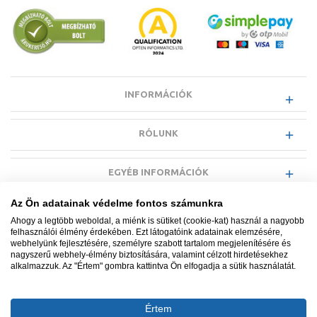
KIVEZETÉS
A főzéskor keletkezett gőz és pára a csővezetékeken keresztül
a kültérbe távozik. A standard csatornák legalább 100 mm
magas teret igényelnek az alsószekrény alatt.
INFORMÁCIÓK
RÓLUNK
EGYÉB INFORMÁCIÓK
Az Ön adatainak védelme fontos számunkra
VÁSÁRLÓI INFORMÁCIÓK
Ahogy a legtöbb weboldal, a miénk is sütiket (cookie-kat) használ a nagyobb
felhasználói élmény érdekében. Ezt látogatóink adatainak elemzésére,
webhelyünk fejlesztésére, személyre szabott tartalom megjelenítésére és
nagyszerű webhely-élmény biztosítására, valamint célzott hirdetésekhez
alkalmazzuk. Az "Értem" gombra kattintva Ön elfogadja a sütik használatát.
Minden jog fenntartva. © Adatkezelés nyilvántartási száma NAIH-
87052/2015.
Értem
Ügyfélszolgálat: +36 1 700 3500