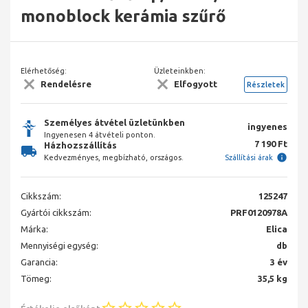
monoblock kerámia szűrő
Elérhetőség:
Üzleteinkben:
Rendelésre
Elfogyott
Részletek
Személyes átvétel üzletünkben
ingyenes
Ingyenesen 4 átvételi ponton.
7 190 Ft
Házhozszállítás
Kedvezményes, megbízható, országos.
Szállítási árak
Cikkszám:
125247
Gyártói cikkszám:
PRF0120978A
Márka:
Elica
Mennyiségi egység:
db
Garancia:
3 év
Tömeg:
35,5 kg