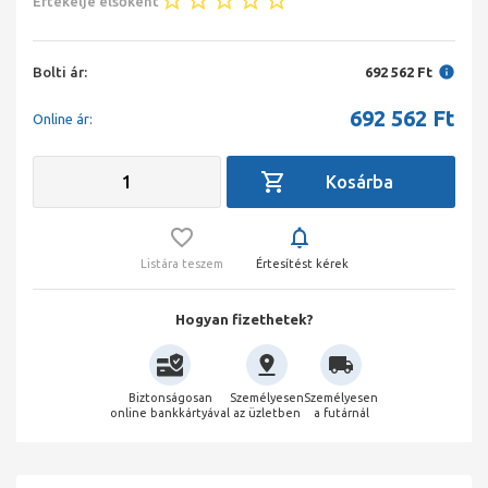
Értékelje elsőként
Bolti ár:
692 562 Ft
692 562
Ft
Online ár:
Listára teszem
Értesítést kérek
Hogyan fizethetek?
Biztonságosan
Személyesen
Személyesen
online bankkártyával
az üzletben
a futárnál