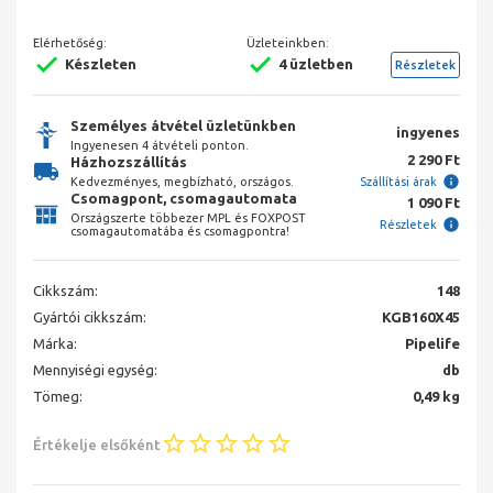
Elérhetőség:
Üzleteinkben:
Készleten
4 üzletben
Részletek
Személyes átvétel üzletünkben
ingyenes
Ingyenesen 4 átvételi ponton.
2 290 Ft
Házhozszállítás
Kedvezményes, megbízható, országos.
Szállítási árak
Csomagpont, csomagautomata
1 090 Ft
Országszerte többezer MPL és FOXPOST
Részletek
csomagautomatába és csomagpontra!
Cikkszám:
148
Gyártói cikkszám:
KGB160X45
Márka:
Pipelife
Mennyiségi egység:
db
Tömeg:
0,49 kg
Értékelje elsőként