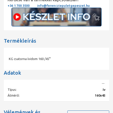
+36 1 700 3500
info@ferencziepuletgepeszet.hu
Termékleírás
KG csatorna ívidom 160 /45°
Adatok
Típus:
ív
Átmérő:
160x45
Vélemények és