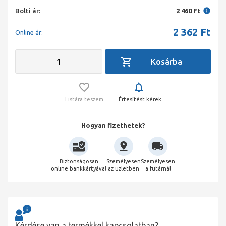
Bolti ár:
2 460 Ft
2 362
Ft
Online ár:
Listára teszem
Értesítést kérek
Hogyan fizethetek?
Biztonságosan
Személyesen
Személyesen
online bankkártyával
az üzletben
a futárnál
Kérdése van a termékkel kapcsolatban?