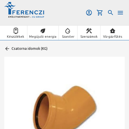
Készülékek
Megújuló energia
Szaniter
Szerszámok
Víz-gáz-fűtés
Csatorna idomok (KG)