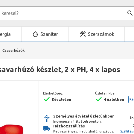
ergia
Szaniter
Szerszámok
Csavarhúzók
varhúzó készlet, 2 x PH, 4 x lapos
Elérhetőség:
Üzleteinkben:
Készleten
4 üzletben
Ré
Személyes átvétel üzletünkben
i
Ingyenesen 4 átvételi ponton.
Házhozszállítás
Kedvezményes, megbízható, országos.
Szállítás