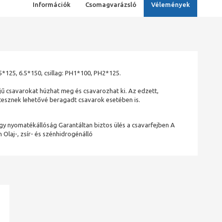
Információk
Csomagvarázsló
Vélemények
 5*125, 6.5*150, csillag: PH1*100, PH2*125.
jű csavarokat húzhat meg és csavarozhat ki. Az edzett,
t tesznek lehetővé beragadt csavarok esetében is.
agy nyomatékállóság Garantáltan biztos ülés a csavarfejben A
Olaj-, zsír- és szénhidrogénálló
ad