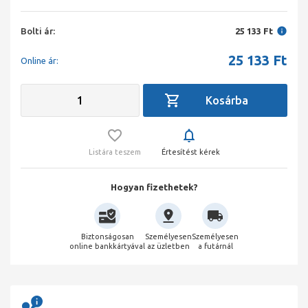
Bolti ár:
25 133 Ft
25 133
Ft
Online ár:
Listára teszem
Értesítést kérek
Hogyan fizethetek?
Biztonságosan
Személyesen
Személyesen
online bankkártyával
az üzletben
a futárnál