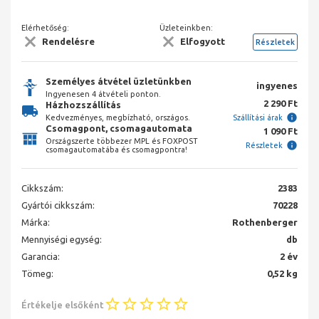
Elérhetőség:
Üzleteinkben:
Rendelésre
Elfogyott
Részletek
Személyes átvétel üzletünkben
ingyenes
Ingyenesen 4 átvételi ponton.
2 290 Ft
Házhozszállítás
Kedvezményes, megbízható, országos.
Szállítási árak
Csomagpont, csomagautomata
1 090 Ft
Országszerte többezer MPL és FOXPOST
Részletek
csomagautomatába és csomagpontra!
Cikkszám:
2383
Gyártói cikkszám:
70228
Márka:
Rothenberger
Mennyiségi egység:
db
Garancia:
2 év
Tömeg:
0,52 kg
Értékelje elsőként