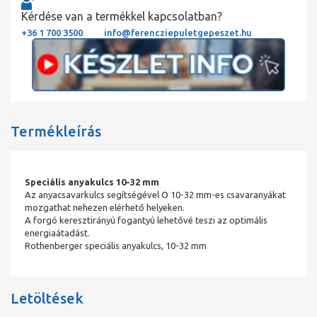
Kérdése van a termékkel kapcsolatban?
+36 1 700 3500
info@ferencziepuletgepeszet.hu
Termékleírás
Speciális anyakulcs 10-32 mm
Az anyacsavarkulcs segítségével O 10-32 mm-es csavaranyákat
mozgathat nehezen elérhető helyeken.
A forgó keresztirányú fogantyú lehetővé teszi az optimális
energiaátadást.
Rothenberger speciális anyakulcs, 10-32 mm
Letöltések