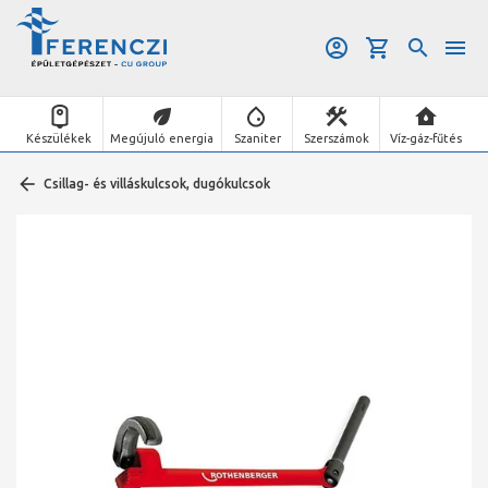
Készülékek
Megújuló energia
Szaniter
Szerszámok
Víz-gáz-fűtés
Csillag- és villáskulcsok, dugókulcsok