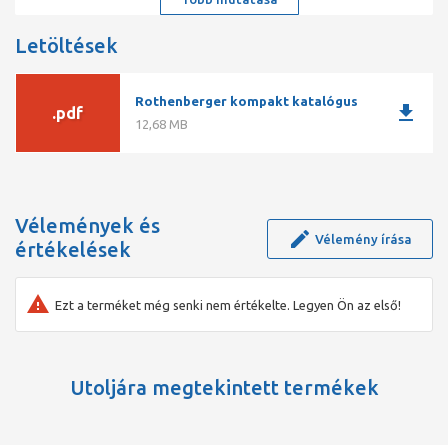
Letöltések
Rothenberger kompakt katalógus
download
.pdf
12,68 MB
Vélemények és
Vélemény írása
értékelések
Ezt a terméket még senki nem értékelte. Legyen Ön az első!
Utoljára megtekintett termékek