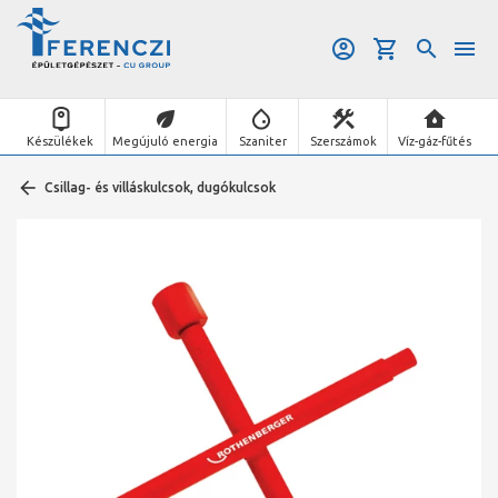
Készülékek
Megújuló energia
Szaniter
Szerszámok
Víz-gáz-fűtés
Csillag- és villáskulcsok, dugókulcsok