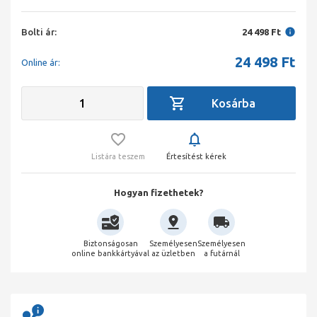
Bolti ár:
24 498 Ft
24 498
Ft
Online ár:
Listára teszem
Értesítést kérek
Hogyan fizethetek?
Biztonságosan
Személyesen
Személyesen
online bankkártyával
az üzletben
a futárnál