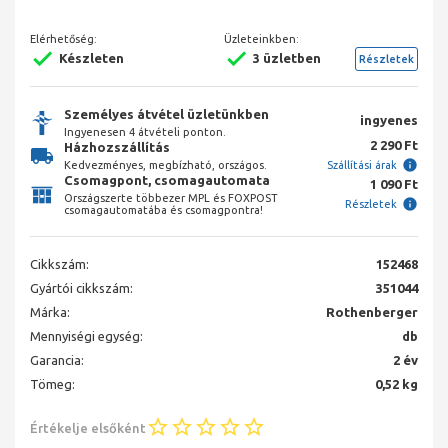
Elérhetőség:
Üzleteinkben:
Készleten
3 üzletben
Részletek
Személyes átvétel üzletünkben
ingyenes
Ingyenesen 4 átvételi ponton.
2 290 Ft
Házhozszállítás
Kedvezményes, megbízható, országos.
Szállítási árak
Csomagpont, csomagautomata
1 090 Ft
Országszerte többezer MPL és FOXPOST
Részletek
csomagautomatába és csomagpontra!
Cikkszám:
152468
Gyártói cikkszám:
351044
Márka:
Rothenberger
Mennyiségi egység:
db
Garancia:
2 év
Tömeg:
0,52 kg
Értékelje elsőként