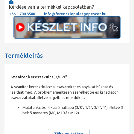
Kérdése van a termékkel kapcsolatban?
+36 1 700 3500
info@ferencziepuletgepeszet.hu
Termékleírás
Szaniter keresztkulcs, 3/8-1"
A szaniter keresztkulccsal csavarokat és anyákat húzhat és
lazíthat meg. A problémamentesen szerelhet be és ki radiátor
csavarzatokat, illetve rögzíthet mosdókat.
Multifunkciós: 4 külső hatlapú (3/8", 1/2", 3/4", 1"), illetve 3
belső menetes (M8, M10 és M12)
Több mutatása