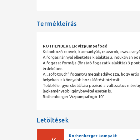
Termékleírás
ROTHENBERGER vízpumpafogó
Különböző csövek, karmantyúk, csavarok, csavaranyák 
A forgásiránnyal ellentétes kialakítású, induktívan 
A fogazat formája (önzáró fogazat kialakítás) 3 pon
érdekében.
A „soft-touch” fogantyú megakadályozza, hogy erős s
helyeken is könnyebb hozzáférést biztosít.
Többféle, gyorsbeállítási pozíció a változatos méret
legkeményebb igénybevétel esetén is.
Rothenberger Vizpumpafogó 10"
Letöltések
Rothenberger kompakt