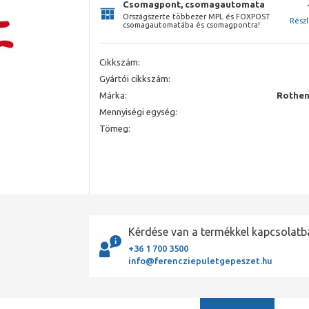
Csomagpont, csomagautomata
Országszerte többezer MPL és FOXPOST
Rész
csomagautomatába és csomagpontra!
Cikkszám:
Gyártói cikkszám:
Márka:
Rothen
Mennyiségi egység:
Tömeg:
Kérdése van a termékkel kapcsolatb
+36 1 700 3500
info@ferencziepuletgepeszet.hu