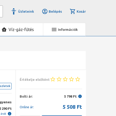
Üzleteink
Belépés
Kosár
Víz-gáz-fűtés
Információk
Értékelje elsőként
szletek
Bolti ár:
5 798 Ft
ngyenes
5 508
Ft
Online ár:
2 290 Ft
i árak