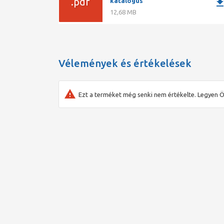
.pdf
downlo
katalógus
12,68 MB
Vélemények és értékelések
Ezt a terméket még senki nem értékelte. Legyen Ö