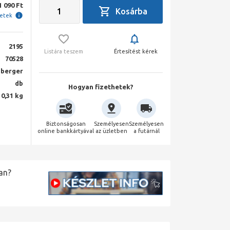
1 090 Ft
letek
2195
Listára teszem
Értesítést kérek
70528
berger
db
Hogyan fizethetek?
0,31 kg
Biztonságosan
Személyesen
Személyesen
online bankkártyával
az üzletben
a futárnál
an?