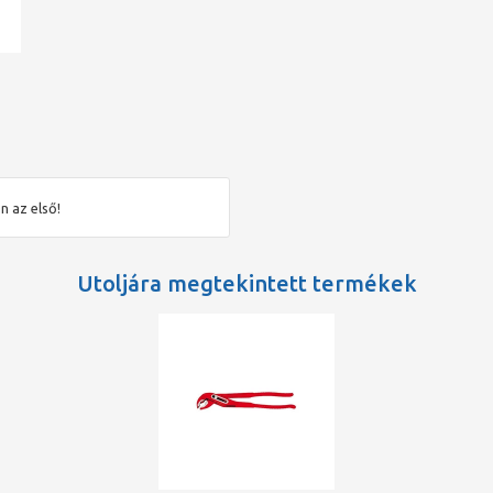
ad
n az első!
Utoljára megtekintett termékek