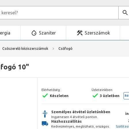
ergia
Szaniter
Szerszámok
Csőszerelő kéziszerszámok
Csőfogó
fogó 10"
Elérhetőség:
Üzleteinkben:
Készleten
3 üzletben
Ré
Személyes átvétel üzletünkben
i
Ingyenesen 4 átvételi ponton.
Házhozszállítás
Kedvezményes, megbízható, országos.
Szállítás