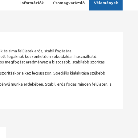
Információk
Csomagvarázsló
Vélemények
és sima felületek erős, stabil fogására.
edzett fogaknak köszönhetően sokoldalúan használható.
tos megfogást eredményez a biztosabb, stabilabb szorítás
zorításkor a kéz lecsússzon. Speciális kialakítása szűkebb
igényű munka érdekében. Stabil, erős fogás minden felületen, a