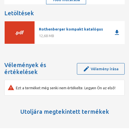
Letöltések
Rothenberger kompakt katalógus
download
.pdf
12,68 MB
Vélemények és
Vélemény írása
értékelések
Ezt a terméket még senki nem értékelte. Legyen Ön az első!
Utoljára megtekintett termékek