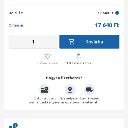
Bolti ár:
17 640 Ft
17 640
Ft
Online ár:
Listára teszem
Értesítést kérek
Hogyan fizethetek?
Biztonságosan
Személyesen
Személyesen
online bankkártyával
az üzletben
a futárnál