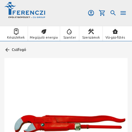
Készülékek
Megújuló energia
Szaniter
Szerszámok
Víz-gáz-fűtés
Csőfogó