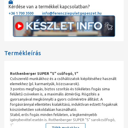
Kérdése van a termékkel kapcsolatban?
+36 1 700 3500
info@ferencziepuletgepeszet.hu
Termékleírás
Rothenberger SUPER "S" csőfogó, 1"
Csőszerelő munkákhoz és a csőhálózatok kiépítéséhez használt
elemekhez (pl. karmantyúk, közcsavarok).
3 pontos megfogás, biztos szorítás és tökéletes fogás sima
felületű csöveken is, a maximális átmérőig. Rögzítés a
gyorsanyával megkönnyíti a gyors csőméretre állítást. A
forgásiránnyal ellentétes kialakítású, induktívan edzett fogaknak
köszönhetően sokoldalúan használható.
Stabil, erős fogás minden felületen, a legkeményebb
igénybevétel esetén is. Rothenberger SUPER "S" sarokcsőfogó,
1"
Több mutatása