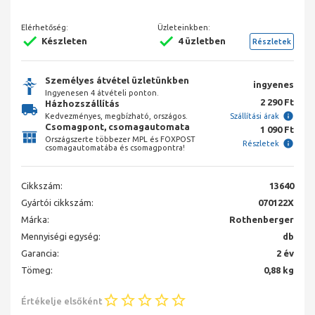
Elérhetőség:
Üzleteinkben:
Készleten
4 üzletben
Részletek
Személyes átvétel üzletünkben
ingyenes
Ingyenesen 4 átvételi ponton.
2 290 Ft
Házhozszállítás
Kedvezményes, megbízható, országos.
Szállítási árak
Csomagpont, csomagautomata
1 090 Ft
Országszerte többezer MPL és FOXPOST
Részletek
csomagautomatába és csomagpontra!
Cikkszám:
13640
Gyártói cikkszám:
070122X
Márka:
Rothenberger
Mennyiségi egység:
db
Garancia:
2 év
Tömeg:
0,88 kg
Értékelje elsőként