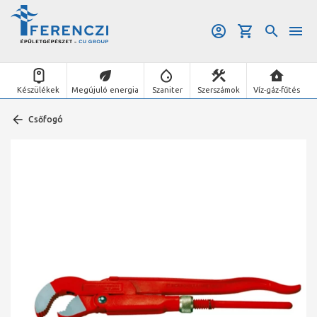
Készülékek
Megújuló energia
Szaniter
Szerszámok
Víz-gáz-fűtés
Csőfogó