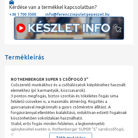
Kérdése van a termékkel kapcsolatban?
+36 1 700 3500
info@ferencziepuletgepeszet.hu
Termékleírás
ROTHENBERGER SUPER S CSŐFOGÓ 3"
Csőszerelő munkákhoz és a csőhálózatok kiépítéséhez használt
elemekhez (pl. karmantyúk, közcsavarok).
3 pontos megfogás, biztos szorítás és tökéletes fogás sima
felületű csöveken is, a maximális átmérőig. Rögzítés a
gyorsanyával megkönnyíti a gyors csőméretre állítást. A
forgásiránnyal ellentétes kialakítású, induktívan edzett fogaknak
köszönhetően sokoldalúan használható.
Stabil, erős fogás minden felületen, a legkeményebb
igénybevétel esetén is. Rothenberger SUPER "S" sarokcsőfogó,
3"
Több mutatása