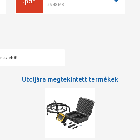
ad
download
.pdf
35,48 MB
n az első!
Utoljára megtekintett termékek