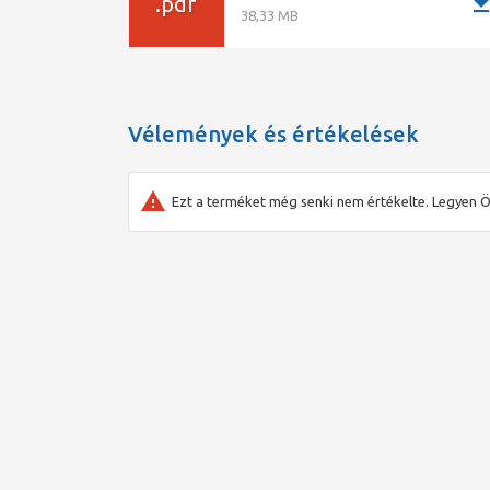
downlo
.pdf
38,33 MB
Vélemények és értékelések
Ezt a terméket még senki nem értékelte. Legyen Ö