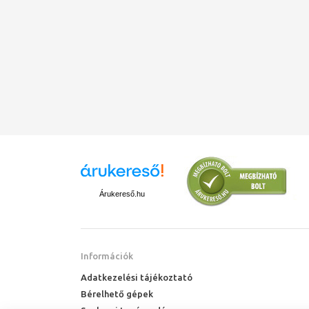
Árukereső.hu
Információk
Adatkezelési tájékoztató
Bérelhető gépek