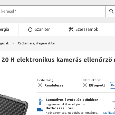
ergia
Szaniter
Szerszámok
mgépek
Csőkamera, diagnosztika
 20 H elektronikus kamerás ellenőrző 
Elérhetőség:
Üzleteinkben:
Rendelésre
Elfogyott
Ré
Személyes átvétel üzletünkben
i
Ingyenesen 4 átvételi ponton.
Házhozszállítás
Kedvezményes, megbízható, országos.
Szállítás