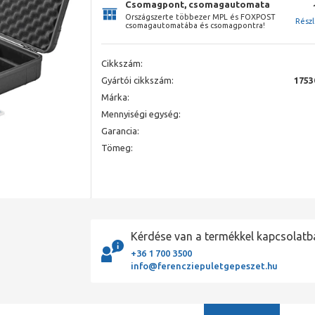
Csomagpont, csomagautomata
Országszerte többezer MPL és FOXPOST
Rész
csomagautomatába és csomagpontra!
Cikkszám:
Gyártói cikkszám:
1753
Márka:
Mennyiségi egység:
Garancia:
Tömeg:
Kérdése van a termékkel kapcsolatb
+36 1 700 3500
info@ferencziepuletgepeszet.hu