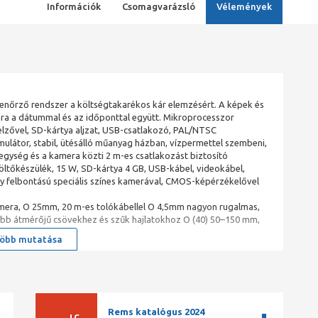
Információk
Csomagvarázsló
Vélemények
lenőrző rendszer a költségtakarékos kár elemzésért. A képek és
ra a dátummal és az időponttal együtt. Mikroprocesszor
elzővel, SD-kártya aljzat, USB-csatlakozó, PAL/NTSC
mulátor, stabil, ütésálló műanyag házban, vízpermettel szembeni,
egység és a kamera közti 2 m-es csatlakozást biztosító
öltőkészülék, 15 W, SD-kártya 4 GB, USB-kábel, videokábel,
y felbontású speciális színes kamerával, CMOS-képérzékelővel
kamera, O 25mm, 20 m-es tolókábellel O 4,5mm nagyon rugalmas,
isebb átmérőjű csövekhez és szűk hajlatokhoz O (40) 50–150 mm,
öbb mutatása
Rems katalógus 2024