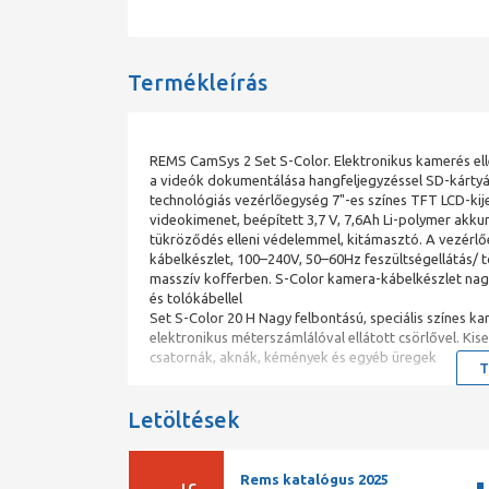
Termékleírás
REMS CamSys 2 Set S-Color. Elektronikus kamerés el
a videók dokumentálása hangfeljegyzéssel SD-kártyá
technológiás vezérlőegység 7"-es színes TFT LCD-kij
videokimenet, beépített 3,7 V, 7,6Ah Li-polymer akku
tükröződés elleni védelemmel, kitámasztó. A vezérlő
kábelkészlet, 100–240V, 50–60Hz feszültségellátás/ t
masszív kofferben. S-Color kamera-kábelkészlet nag
és tolókábellel
Set S-Color 20 H Nagy felbontású, speciális színes 
elektronikus méterszámlálóval ellátott csörlővel. K
csatornák, aknák, kémények és egyéb üregek
T
Letöltések
Rems katalógus 2025