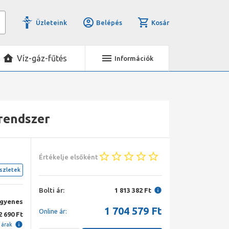
Üzleteink
Belépés
Kosár
Víz-gáz-fűtés
Információk
rendszer
Értékelje elsőként
szletek
Bolti ár:
1 813 382 Ft
ngyenes
1 704 579
Ft
Online ár:
2 690 Ft
i árak