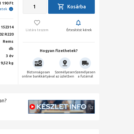
1 190 Ft
letek
152314
Listára teszem
Értesítést kérek
02 R220
Rems
db
Hogyan fizethetek?
3 év
9,52 kg
Biztonságosan
Személyesen
Személyesen
online bankkártyával
az üzletben
a futárnál
an?