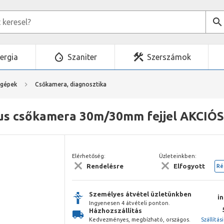
ergia
Szaniter
Szerszámok
mgépek
Csőkamera, diagnosztika
us csőkamera 30m/30mm fejjel AKCIÓ
Elérhetőség:
Üzleteinkben:
Rendelésre
Elfogyott
Ré
Személyes átvétel üzletünkben
i
Ingyenesen 4 átvételi ponton.
Házhozszállítás
Kedvezményes, megbízható, országos.
Szállítás