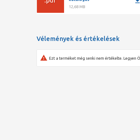
.pdf
downlo
12,68 MB
Vélemények és értékelések
Ezt a terméket még senki nem értékelte. Legyen Ö