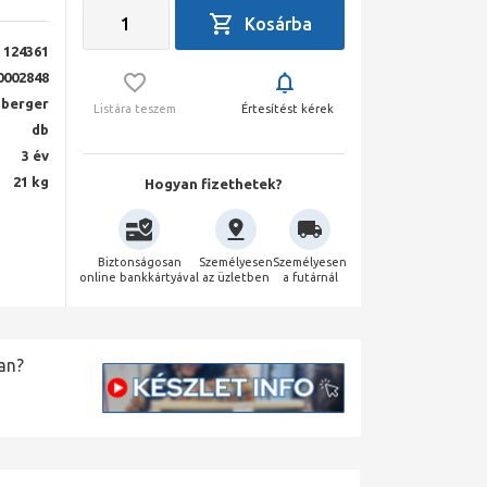
124361
0002848
berger
Listára teszem
Értesítést kérek
db
3 év
21 kg
Hogyan fizethetek?
Biztonságosan
Személyesen
Személyesen
online bankkártyával
az üzletben
a futárnál
an?