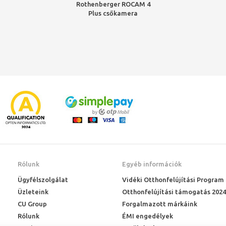
Rothenberger ROCAM 4
Plus csőkamera
30m/30mm fejjel AKCIÓS
csomagban
Rólunk
Egyéb információk
Ügyfélszolgálat
Vidéki Otthonfelújítási Program
Üzleteink
Otthonfelújítási támogatás 2024
CU Group
Forgalmazott márkáink
Rólunk
ÉMI engedélyek