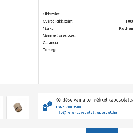
Cikkszám:
Gyártói cikkszám:
100
Márka:
Rothen
Mennyiségi egység:
Garancia:
Tömeg:
Kérdése van a termékkel kapcsolatb
+36 1 700 3500
info@ferencziepuletgepeszet.hu