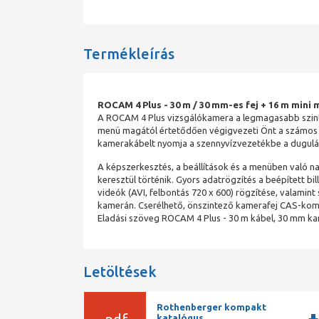
Termékleírás
ROCAM 4 Plus - 30 m / 30 mm-es fej + 16 m mini 
A ROCAM 4 Plus vizsgálókamera a legmagasabb szintű t
menü magától értetődően végigvezeti Önt a számos d
kamerakábelt nyomja a szennyvízvezetékbe a dugulá
A képszerkesztés, a beállítások és a menüben való na
keresztül történik. Gyors adatrögzítés a beépített bi
videók (AVI, felbontás 720 x 600) rögzítése, valamint
kamerán. Cserélhető, önszintező kamerafej CAS-kompa
Eladási szöveg ROCAM 4 Plus - 30 m kábel, 30 mm kame
Letöltések
Rothenberger kompakt
katalógus