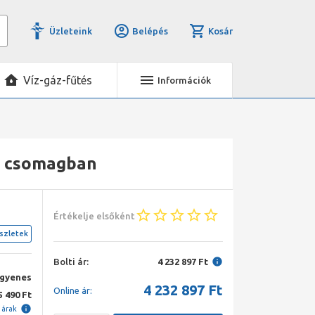
Üzleteink
Belépés
Kosár
Víz-gáz-fűtés
Információk
S csomagban
Értékelje elsőként
szletek
Bolti ár:
4 232 897 Ft
ngyenes
4 232 897
Ft
Online ár:
5 490 Ft
i árak