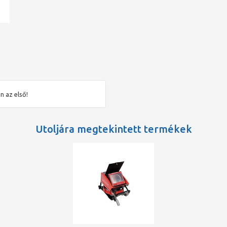
ad
n az első!
Utoljára megtekintett termékek