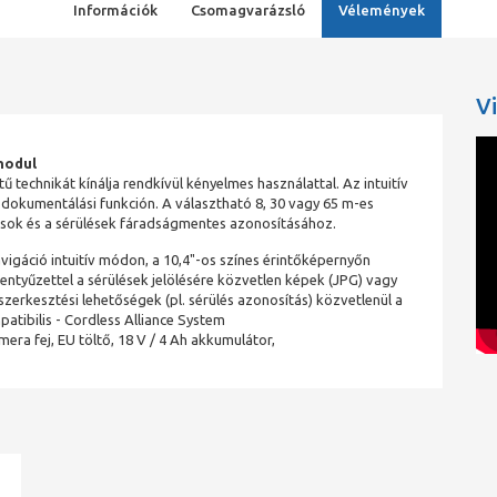
Információk
Csomagvarázsló
Vélemények
V
modul
echnikát kínálja rendkívül kényelmes használattal. Az intuitív
okumentálási funkción. A választható 8, 30 vagy 65 m-es
sok és a sérülések fáradságmentes azonosításához.
vigáció intuitív módon, a 10,4"-os színes érintőképernyőn
llentyűzettel a sérülések jelölésére közvetlen képek (JPG) vagy
 szerkesztési lehetőségek (pl. sérülés azonosítás) közvetlenül a
tibilis - Cordless Alliance System
ra fej, EU töltő, 18 V / 4 Ah akkumulátor,