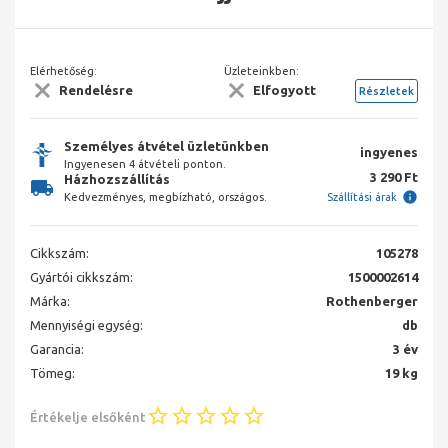
Elérhetőség:
Üzleteinkben:
Rendelésre
Elfogyott
Részletek
Személyes átvétel üzletünkben
ingyenes
Ingyenesen 4 átvételi ponton.
3 290 Ft
Házhozszállítás
Kedvezményes, megbízható, országos.
Szállítási árak
Cikkszám:
105278
Gyártói cikkszám:
1500002614
Márka:
Rothenberger
Mennyiségi egység:
db
Garancia:
3 év
Tömeg:
19 kg
Értékelje elsőként