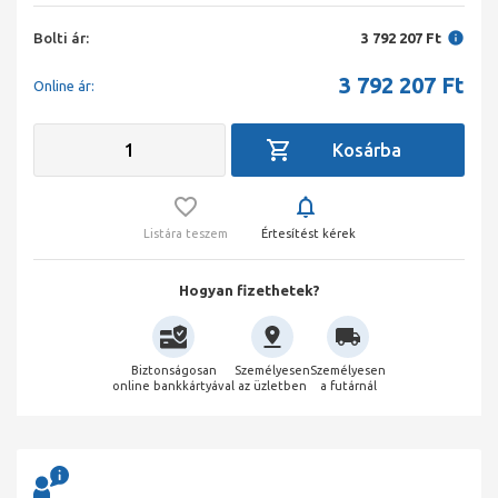
Bolti ár:
3 792 207 Ft
3 792 207
Ft
Online ár:
Listára teszem
Értesítést kérek
Hogyan fizethetek?
Biztonságosan
Személyesen
Személyesen
online bankkártyával
az üzletben
a futárnál