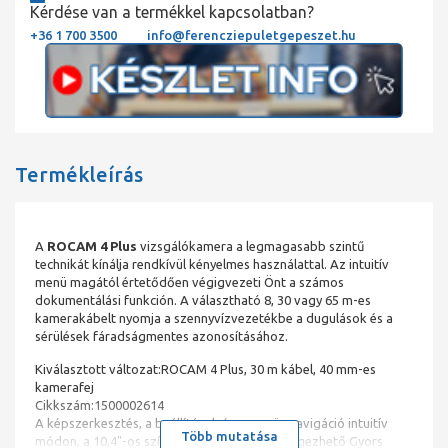
Kérdése van a termékkel kapcsolatban?
+36 1 700 3500
info@ferencziepuletgepeszet.hu
Termékleírás
A
ROCAM 4 Plus
vizsgálókamera a legmagasabb szintű
technikát kínálja rendkívül kényelmes használattal. Az intuitív
menü magától értetődően végigvezeti Önt a számos
dokumentálási funkción. A választható 8, 30 vagy 65 m-es
kamerakábelt nyomja a szennyvízvezetékbe a dugulások és a
sérülések fáradságmentes azonosításához.
Kiválasztott változat:ROCAM 4 Plus, 30 m kábel, 40 mm-es
kamerafej
Cikkszám:1500002614
A képszerkesztés, a beállítások és a menüs navigáció intuitív
Több mutatása
módon, a 10,4"-os színes érintőképernyőn végezhető Gyors