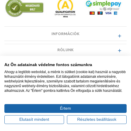
INFORMÁCIÓK
RÓLUNK
Az Ön adatainak védelme fontos számunkra
EGYÉB INFORMÁCIÓK
Ahogy a legtöbb weboldal, a miénk is sütiket (cookie-kat) használ a nagyobb
felhasználói élmény érdekében. Ezt látogatóink adatainak elemzésére,
webhelyünk fejlesztésére, személyre szabott tartalom megjelenítésére és
VÁSÁRLÓI INFORMÁCIÓK
nagyszerű webhely-élmény biztosítására, valamint célzott hirdetésekhez
alkalmazzuk. Az "Értem" gombra kattintva Ön elfogadja a sütik használatát.
Értem
Minden jog fenntartva. © Adatkezelés nyilvántartási száma NAIH-
87052/2015.
Elutasít mindent
Részletes beállítások
Ügyfélszolgálat: +36 1 700 3500