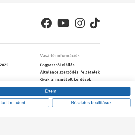
Vásárlói információk
 2025
Fogyasztói elállás
Általános szerződési feltételek
Gyakran ismételt kérdések
Online rendelés menete
Értem
Fizetési feltételek
Házhozszállítás
utasít mindent
Részletes beállítások