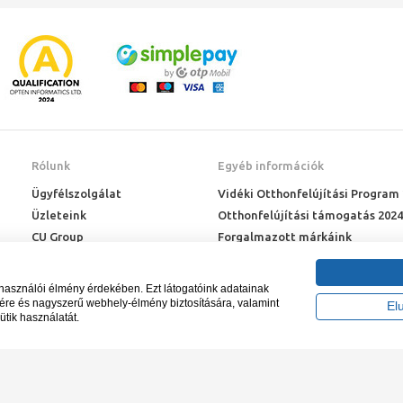
Rólunk
Egyéb információk
Ügyfélszolgálat
Vidéki Otthonfelújítási Program
Üzleteink
Otthonfelújítási támogatás 2024
CU Group
Forgalmazott márkáink
Rólunk
ÉMI engedélyek
Karrier
Letöltések
lhasználói élmény érdekében. Ezt látogatóink adatainak
Adatkezelési kérelem
sére és nagyszerű webhely-élmény biztosítására, valamint
El
ütik használatát.
Blog
záma NAIH-87052/2015.