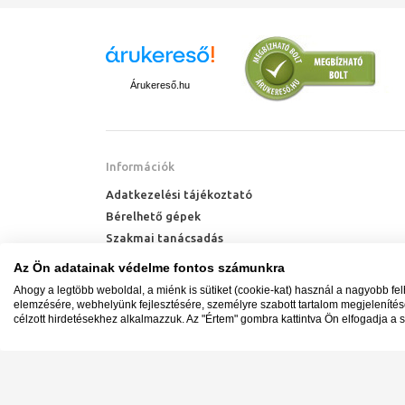
Árukereső.hu
Információk
Adatkezelési tájékoztató
Bérelhető gépek
Szakmai tanácsadás
Technik Cool Pro hőszivattyú tájékoztató
Az Ön adatainak védelme fontos számunkra
Milyen radiátort vegyek?
Ahogy a legtöbb weboldal, a miénk is sütiket (cookie-kat) használ a nagyobb fe
Hőszivattyú kalkulátor
elemzésére, webhelyünk fejlesztésére, személyre szabott tartalom megjeleníté
célzott hirdetésekhez alkalmazzuk. Az "Értem" gombra kattintva Ön elfogadja a s
Minden jog fenntartva. © Adatkezelés nyilvántartási s