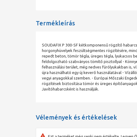
Termékleírás
SOUDAFIX P 300-SF kétkomponensű rögzítő habarcs m
horgonyhüvelyek feszültségmentes rögzítésére, mind
repedt beton, tömör tégla, üreges tégla, lyukacsos b
feldolgozható szabványos tömítő pisztollyal - Könn
felhasználási terület, még nedves fúrólyukakban is, víz
újra használható egy új keverő használatával - Vízáll
vegyi anyagokkal szemben. - Európai Mőszaki Engedél
rögzítések biztosítása tömör és üreges építőanyagok
Javítóhabarcsként is használják.
Vélemények és értékelések
Ezt a terméket még senki nem értékelte. Legyen Ö