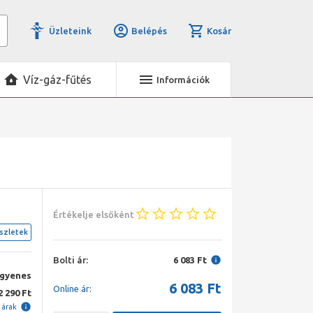
Üzleteink
Belépés
Kosár
Víz-gáz-fűtés
Információk
Értékelje elsőként
szletek
Bolti ár:
6 083 Ft
ngyenes
6 083
Ft
Online ár:
2 290 Ft
i árak