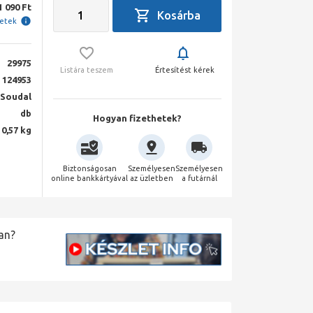
1 090 Ft
letek
29975
Listára teszem
Értesítést kérek
124953
Soudal
db
Hogyan fizethetek?
0,57 kg
Biztonságosan
Személyesen
Személyesen
online bankkártyával
az üzletben
a futárnál
an?