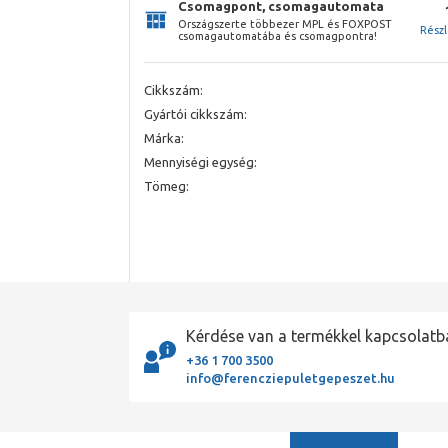
Csomagpont, csomagautomata
Országszerte többezer MPL és FOXPOST
Rész
csomagautomatába és csomagpontra!
Cikkszám:
Gyártói cikkszám:
Márka:
Mennyiségi egység:
Tömeg:
Kérdése van a termékkel kapcsolatb
+36 1 700 3500
info@ferencziepuletgepeszet.hu