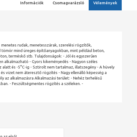
Információk
Csomagvarázsló
Vélemények
enetes rudak, menetesszárak, szerelési rögzítők,
 tömör mind üreges építőanyagokban, mint például beton,
eton, terméskő stb. Tulajdonságok: - Jól és egyszerűen
yen alkalmazható - Gyors kikeményedés - Nagyon széles
 alatt és -5°C-ig - Sztirolt nem tartalmaz, illatszegény - A hüvely
ó és vizet nem áteresztő rögzítés - Nagy ellenálló képesség a
y az alkalmazásra Alkalmazási terület: - Nehéz terhelésű
ban. - Feszültségmentes rögzítés a széleken. -
n az első!