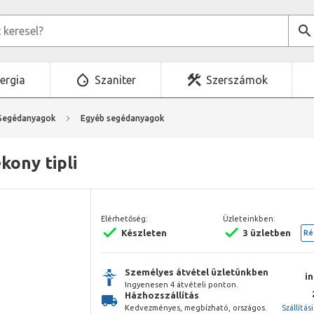
ergia
Szaniter
Szerszámok
Segédanyagok
Egyéb segédanyagok
kony tipli
Elérhetőség:
Üzleteinkben:
Készleten
3 üzletben
Ré
Személyes átvétel üzletünkben
i
Ingyenesen 4 átvételi ponton.
Házhozszállítás
Kedvezményes, megbízható, országos.
Szállítás